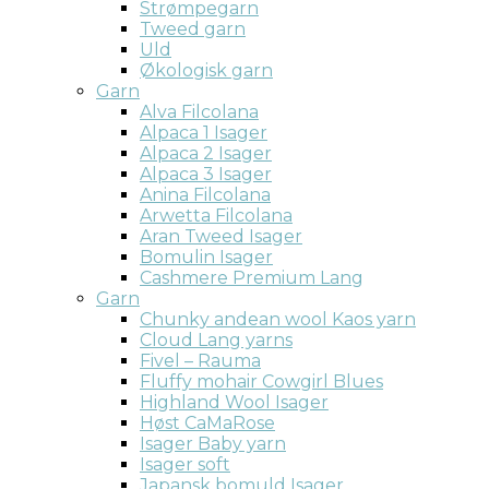
Strømpegarn
Tweed garn
Uld
Økologisk garn
Garn
Alva Filcolana
Alpaca 1 Isager
Alpaca 2 Isager
Alpaca 3 Isager
Anina Filcolana
Arwetta Filcolana
Aran Tweed Isager
Bomulin Isager
Cashmere Premium Lang
Garn
Chunky andean wool Kaos yarn
Cloud Lang yarns
Fivel – Rauma
Fluffy mohair Cowgirl Blues
Highland Wool Isager
Høst CaMaRose
Isager Baby yarn
Isager soft
Japansk bomuld Isager