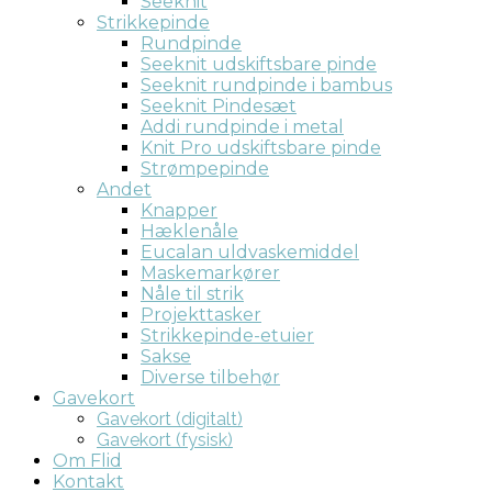
Seeknit
Strikkepinde
Rundpinde
Seeknit udskiftsbare pinde
Seeknit rundpinde i bambus
Seeknit Pindesæt
Addi rundpinde i metal
Knit Pro udskiftsbare pinde
Strømpepinde
Andet
Knapper
Hæklenåle
Eucalan uldvaskemiddel
Maskemarkører
Nåle til strik
Projekttasker
Strikkepinde-etuier
Sakse
Diverse tilbehør
Gavekort
Gavekort (digitalt)
Gavekort (fysisk)
Om Flid
Kontakt