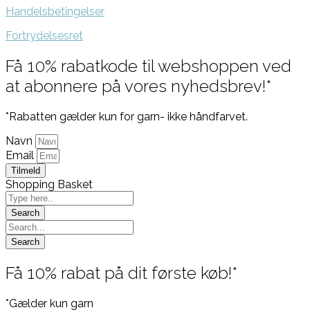
Handelsbetingelser
Fortrydelsesret
Få 10% rabatkode til webshoppen ved
at abonnere på vores nyhedsbrev!*
*Rabatten gælder kun for garn- ikke håndfarvet.
Navn
Email
Tilmeld
Shopping Basket
Få 10% rabat på dit første køb!*
*Gælder kun garn