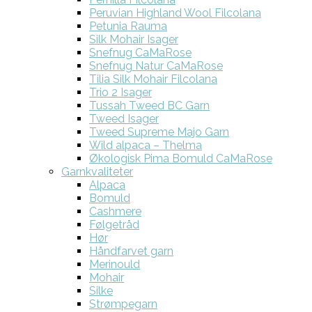
Peruvian Highland Wool Filcolana
Petunia Rauma
Silk Mohair Isager
Snefnug CaMaRose
Snefnug Natur CaMaRose
Tilia Silk Mohair Filcolana
Trio 2 Isager
Tussah Tweed BC Garn
Tweed Isager
Tweed Supreme Majo Garn
Wild alpaca – Thelma
Økologisk Pima Bomuld CaMaRose
Garnkvaliteter
Alpaca
Bomuld
Cashmere
Følgetråd
Hør
Håndfarvet garn
Merinould
Mohair
Silke
Strømpegarn