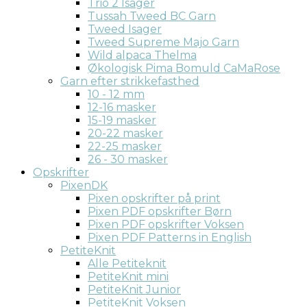
Trio 2 Isager
Tussah Tweed BC Garn
Tweed Isager
Tweed Supreme Majo Garn
Wild alpaca Thelma
Økologisk Pima Bomuld CaMaRose
Garn efter strikkefasthed
10 - 12 mm
12-16 masker
15-19 masker
20-22 masker
22-25 masker
26 - 30 masker
Opskrifter
PixenDK
Pixen opskrifter på print
Pixen PDF opskrifter Børn
Pixen PDF opskrifter Voksen
Pixen PDF Patterns in English
PetiteKnit
Alle Petiteknit
PetiteKnit mini
PetiteKnit Junior
PetiteKnit Voksen