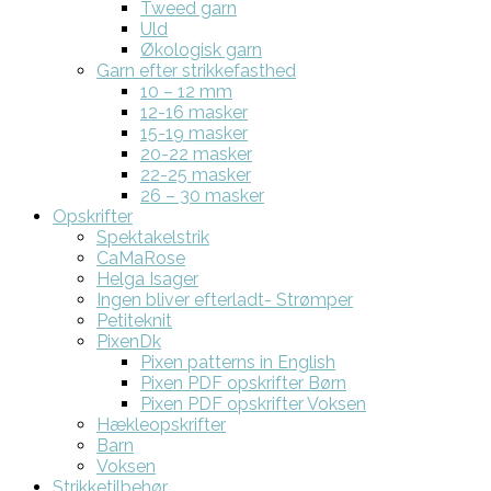
Tweed garn
Uld
Økologisk garn
Garn efter strikkefasthed
10 – 12 mm
12-16 masker
15-19 masker
20-22 masker
22-25 masker
26 – 30 masker
Opskrifter
Spektakelstrik
CaMaRose
Helga Isager
Ingen bliver efterladt- Strømper
Petiteknit
PixenDk
Pixen patterns in English
Pixen PDF opskrifter Børn
Pixen PDF opskrifter Voksen
Hækleopskrifter
Barn
Voksen
Strikketilbehør