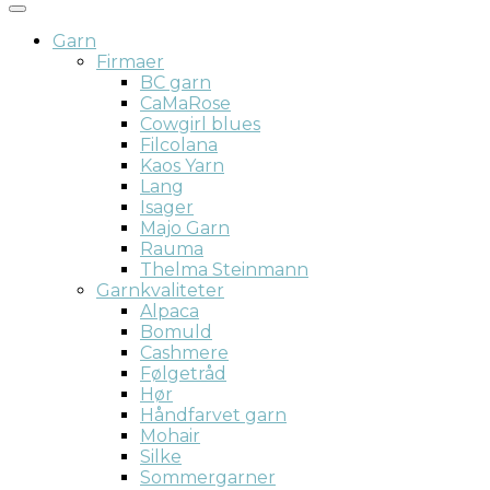
Garn
Firmaer
BC garn
CaMaRose
Cowgirl blues
Filcolana
Kaos Yarn
Lang
Isager
Majo Garn
Rauma
Thelma Steinmann
Garnkvaliteter
Alpaca
Bomuld
Cashmere
Følgetråd
Hør
Håndfarvet garn
Mohair
Silke
Sommergarner