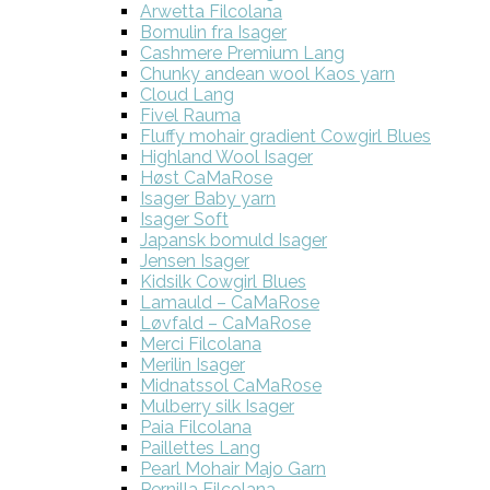
Arwetta Filcolana
Bomulin fra Isager
Cashmere Premium Lang
Chunky andean wool Kaos yarn
Cloud Lang
Fivel Rauma
Fluffy mohair gradient Cowgirl Blues
Highland Wool Isager
Høst CaMaRose
Isager Baby yarn
Isager Soft
Japansk bomuld Isager
Jensen Isager
Kidsilk Cowgirl Blues
Lamauld – CaMaRose
Løvfald – CaMaRose
Merci Filcolana
Merilin Isager
Midnatssol CaMaRose
Mulberry silk Isager
Paia Filcolana
Paillettes Lang
Pearl Mohair Majo Garn
Pernilla Filcolana