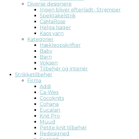
Diverse designere
Ingen bliver efterladt- Strømper
Spektakelstrik
CaMaRose
Helga Isager
Kaos yarn
Kategorier
Hækleopskrifter
Baby
Barn
Voksen
Tilbehør og interiør
Strikketilbehør
Firma
Addi
Ca-Wes
Cocoknits
Cohana
Eucalan
Knit Pro
Muud
Petite knit tilbehør
Redesigned