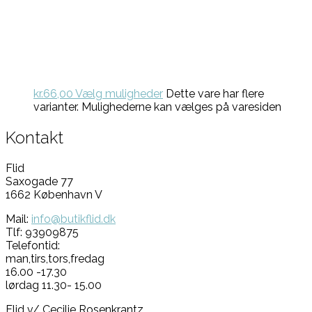
kr.
66,00
Vælg muligheder
Dette vare har flere
varianter. Mulighederne kan vælges på varesiden
Kontakt
Flid
Saxogade 77
1662 København V
Mail:
info@butikflid.dk
Tlf: 93909875
Telefontid:
man,tirs,tors,fredag
16.00 -17.30
lørdag 11.30- 15.00
Flid v/ Cecilie Rosenkrantz