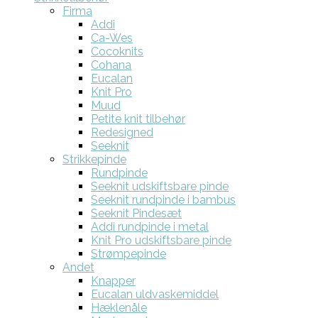
Firma
Addi
Ca-Wes
Cocoknits
Cohana
Eucalan
Knit Pro
Muud
Petite knit tilbehør
Redesigned
Seeknit
Strikkepinde
Rundpinde
Seeknit udskiftsbare pinde
Seeknit rundpinde i bambus
Seeknit Pindesæt
Addi rundpinde i metal
Knit Pro udskiftsbare pinde
Strømpepinde
Andet
Knapper
Eucalan uldvaskemiddel
Hæklenåle