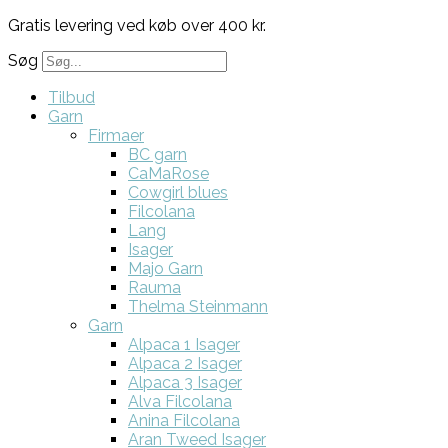
Gratis levering ved køb over 400 kr.
Søg
Tilbud
Garn
Firmaer
BC garn
CaMaRose
Cowgirl blues
Filcolana
Lang
Isager
Majo Garn
Rauma
Thelma Steinmann
Garn
Alpaca 1 Isager
Alpaca 2 Isager
Alpaca 3 Isager
Alva Filcolana
Anina Filcolana
Aran Tweed Isager