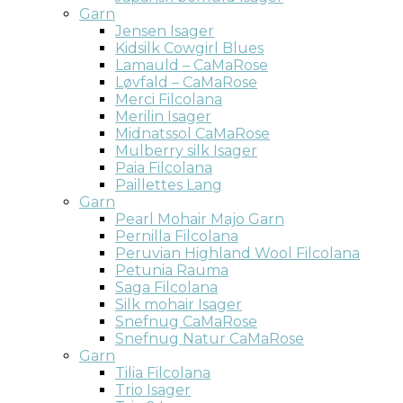
Garn
Jensen Isager
Kidsilk Cowgirl Blues
Lamauld – CaMaRose
Løvfald – CaMaRose
Merci Filcolana
Merilin Isager
Midnatssol CaMaRose
Mulberry silk Isager
Paia Filcolana
Paillettes Lang
Garn
Pearl Mohair Majo Garn
Pernilla Filcolana
Peruvian Highland Wool Filcolana
Petunia Rauma
Saga Filcolana
Silk mohair Isager
Snefnug CaMaRose
Snefnug Natur CaMaRose
Garn
Tilia Filcolana
Trio Isager