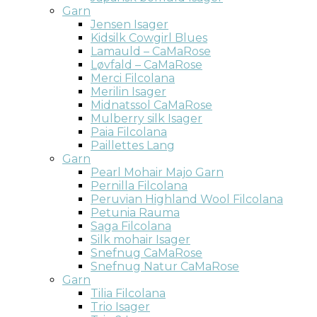
Garn
Jensen Isager
Kidsilk Cowgirl Blues
Lamauld – CaMaRose
Løvfald – CaMaRose
Merci Filcolana
Merilin Isager
Midnatssol CaMaRose
Mulberry silk Isager
Paia Filcolana
Paillettes Lang
Garn
Pearl Mohair Majo Garn
Pernilla Filcolana
Peruvian Highland Wool Filcolana
Petunia Rauma
Saga Filcolana
Silk mohair Isager
Snefnug CaMaRose
Snefnug Natur CaMaRose
Garn
Tilia Filcolana
Trio Isager