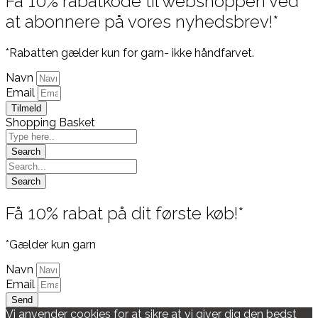
Få 10% rabatkode til webshoppen ved
at abonnere på vores nyhedsbrev!*
*Rabatten gælder kun for garn- ikke håndfarvet.
Navn
Email
Tilmeld
Shopping Basket
Få 10% rabat på dit første køb!*
*Gælder kun garn
Navn
Email
Send
Vi anvender cookies for at sikre at vi giver dig den bedst