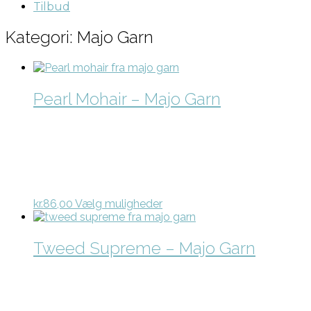
Tilbud
Kategori: Majo Garn
Pearl Mohair – Majo Garn
Dette
kr.
86,00
Vælg muligheder
vare
har
flere
Tweed Supreme – Majo Garn
varianter.
Mulighederne
kan
vælges
på