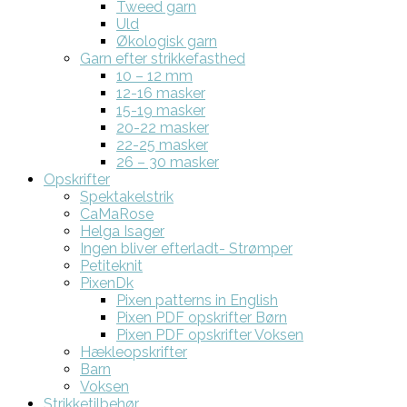
Tweed garn
Uld
Økologisk garn
Garn efter strikkefasthed
10 – 12 mm
12-16 masker
15-19 masker
20-22 masker
22-25 masker
26 – 30 masker
Opskrifter
Spektakelstrik
CaMaRose
Helga Isager
Ingen bliver efterladt- Strømper
Petiteknit
PixenDk
Pixen patterns in English
Pixen PDF opskrifter Børn
Pixen PDF opskrifter Voksen
Hækleopskrifter
Barn
Voksen
Strikketilbehør