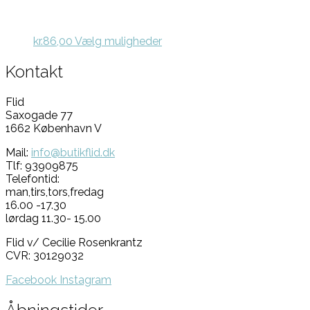
varesiden
Dette
kr.
86,00
Vælg muligheder
vare
har
Kontakt
flere
varianter.
Flid
Mulighederne
Saxogade 77
kan
1662 København V
vælges
på
Mail:
info@butikflid.dk
varesiden
Tlf: 93909875
Telefontid:
man,tirs,tors,fredag
16.00 -17.30
lørdag 11.30- 15.00
Flid v/ Cecilie Rosenkrantz
CVR: 30129032
Facebook
Instagram