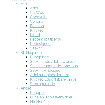
Firma
Addi
Ca-Wes
Cocoknits
Cohana
Eucalan
Knit Pro
Muud
Petite knit tilbehør
Redesigned
Seeknit
Strikkepinde
Rundpinde
Seeknit udskiftsbare pinde
Seeknit rundpinde i bambus
Seeknit Pindesæt
Addi rundpinde i metal
Knit Pro udskiftsbare pinde
Strømpepinde
Andet
Knapper
Eucalan uldvaskemiddel
Hæklenåle