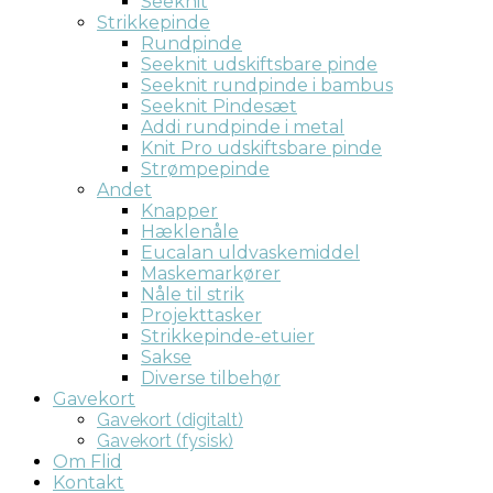
Seeknit
Strikkepinde
Rundpinde
Seeknit udskiftsbare pinde
Seeknit rundpinde i bambus
Seeknit Pindesæt
Addi rundpinde i metal
Knit Pro udskiftsbare pinde
Strømpepinde
Andet
Knapper
Hæklenåle
Eucalan uldvaskemiddel
Maskemarkører
Nåle til strik
Projekttasker
Strikkepinde-etuier
Sakse
Diverse tilbehør
Gavekort
Gavekort (digitalt)
Gavekort (fysisk)
Om Flid
Kontakt