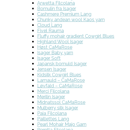
Arwetta Filcolana
Bomulin fra Isager
Cashmere Premium Lang
Chunky andean wool Kaos yarn
Cloud Lang
Fivel Rauma
Fluffy mohair gradient Cowgirl Blues
Highland Wool Isager
Høst CaMaRose
Isager Baby yarn
Isager Soft
Japansk bomuld Isager
Jensen Isager
Kidsilk Cowgirl Blues
Lamauld – CaMaRose
Løvfald – CaMaRose
Merci Filcolana
Merilin Isager
Midnatssol CaMaRose
Mulberry silk Isager
Paia Filcolana
Paillettes Lang
Pearl Mohair Majo Garn
Pernilla Filcolana