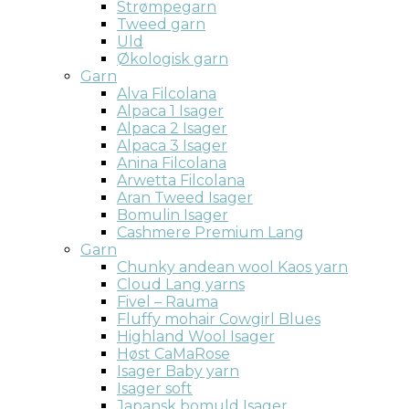
Strømpegarn
Tweed garn
Uld
Økologisk garn
Garn
Alva Filcolana
Alpaca 1 Isager
Alpaca 2 Isager
Alpaca 3 Isager
Anina Filcolana
Arwetta Filcolana
Aran Tweed Isager
Bomulin Isager
Cashmere Premium Lang
Garn
Chunky andean wool Kaos yarn
Cloud Lang yarns
Fivel – Rauma
Fluffy mohair Cowgirl Blues
Highland Wool Isager
Høst CaMaRose
Isager Baby yarn
Isager soft
Japansk bomuld Isager