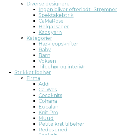
Diverse designere
Ingen bliver efterladt- Strømper
Spektakelstrik
CaMaRose
Helga Isager
Kaos yarn
Kategorier
Hækleopskrifter
Baby
Barn
Voksen
Tilbehør og interiør
Strikketilbehør
Firma
Addi
Ca-Wes
Cocoknits
Cohana
Eucalan
Knit Pro
Muud
Petite knit tilbehør
Redesigned