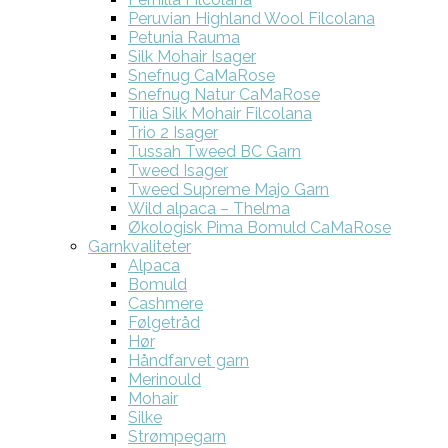
Peruvian Highland Wool Filcolana
Petunia Rauma
Silk Mohair Isager
Snefnug CaMaRose
Snefnug Natur CaMaRose
Tilia Silk Mohair Filcolana
Trio 2 Isager
Tussah Tweed BC Garn
Tweed Isager
Tweed Supreme Majo Garn
Wild alpaca – Thelma
Økologisk Pima Bomuld CaMaRose
Garnkvaliteter
Alpaca
Bomuld
Cashmere
Følgetråd
Hør
Håndfarvet garn
Merinould
Mohair
Silke
Strømpegarn