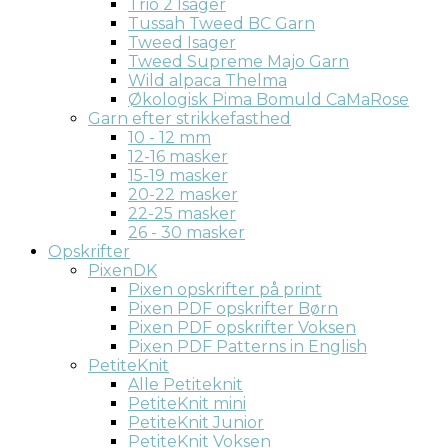
Trio 2 Isager
Tussah Tweed BC Garn
Tweed Isager
Tweed Supreme Majo Garn
Wild alpaca Thelma
Økologisk Pima Bomuld CaMaRose
Garn efter strikkefasthed
10 - 12 mm
12-16 masker
15-19 masker
20-22 masker
22-25 masker
26 - 30 masker
Opskrifter
PixenDK
Pixen opskrifter på print
Pixen PDF opskrifter Børn
Pixen PDF opskrifter Voksen
Pixen PDF Patterns in English
PetiteKnit
Alle Petiteknit
PetiteKnit mini
PetiteKnit Junior
PetiteKnit Voksen