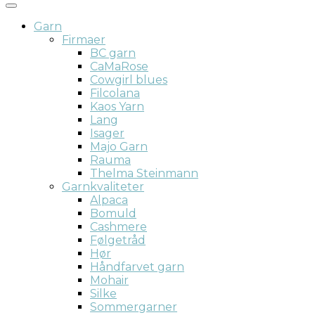
Garn
Firmaer
BC garn
CaMaRose
Cowgirl blues
Filcolana
Kaos Yarn
Lang
Isager
Majo Garn
Rauma
Thelma Steinmann
Garnkvaliteter
Alpaca
Bomuld
Cashmere
Følgetråd
Hør
Håndfarvet garn
Mohair
Silke
Sommergarner