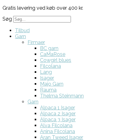
Gratis levering ved køb over 400 kr.
Søg
Tilbud
Garn
Firmaer
BC garn
CaMaRose
Cowgirl blues
Filcolana
Lang
Isager
Majo Garn
Rauma
Thelma Steinmann
Garn
Alpaca 1 Isager
Alpaca 2 Isager
Alpaca 3 Isager
Alva Filcolana
Anina Filcolana
Aran Tweed Isager