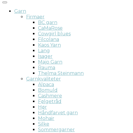
Garn
Firmaer
BC garn
CaMaRose
Cowgirl blues
Filcolana
Kaos Yarn
Lang
Isager
Majo Garn
Rauma
Thelma Steinmann
Garnkvaliteter
Alpaca
Bomuld
Cashmere
Følgetråd
Hør
Håndfarvet garn
Mohair
Silke
Sommergarner