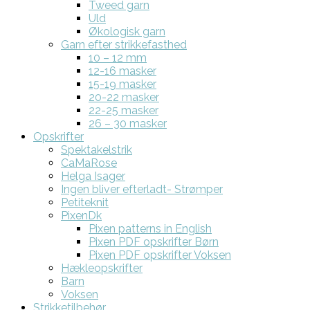
Tweed garn
Uld
Økologisk garn
Garn efter strikkefasthed
10 – 12 mm
12-16 masker
15-19 masker
20-22 masker
22-25 masker
26 – 30 masker
Opskrifter
Spektakelstrik
CaMaRose
Helga Isager
Ingen bliver efterladt- Strømper
Petiteknit
PixenDk
Pixen patterns in English
Pixen PDF opskrifter Børn
Pixen PDF opskrifter Voksen
Hækleopskrifter
Barn
Voksen
Strikketilbehør