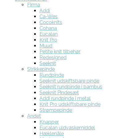
Firma
Addi
Ca-Wes
Cocoknits
Cohana
Eucalan
Knit Pro
Muud
Petite knit tilbehør
Redesigned
Seeknit
Strikkepinde
Rundpinde
Seeknit udskiftsbare pinde
Seeknit rundpinde i bambus
Seeknit Pindesæt
Addi rundpinde i metal
Knit Pro udskiftsbare pinde
Strømpepinde
Andet
Knapper
Eucalan uldvaskemiddel
Hæklenåle