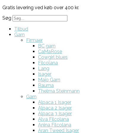
Gratis levering ved køb over 400 kr.
Søg
Tilbud
Garn
Firmaer
BC garn
CaMaRose
Cowgirl blues
Filcolana
Lang
Isager
Majo Garn
Rauma
Thelma Steinmann
Garn
Alpaca 1 Isager
Alpaca 2 Isager
Alpaca 3 Isager
Alva Filcolana
Anina Filcolana
Aran Tweed Isager