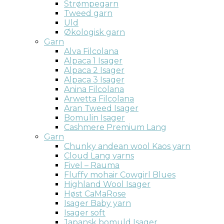
Strømpegarn
Tweed garn
Uld
Økologisk garn
Garn
Alva Filcolana
Alpaca 1 Isager
Alpaca 2 Isager
Alpaca 3 Isager
Anina Filcolana
Arwetta Filcolana
Aran Tweed Isager
Bomulin Isager
Cashmere Premium Lang
Garn
Chunky andean wool Kaos yarn
Cloud Lang yarns
Fivel – Rauma
Fluffy mohair Cowgirl Blues
Highland Wool Isager
Høst CaMaRose
Isager Baby yarn
Isager soft
Japansk bomuld Isager