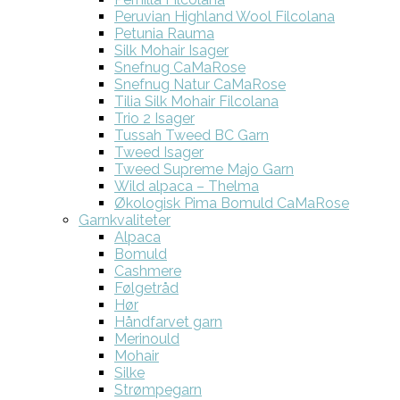
Peruvian Highland Wool Filcolana
Petunia Rauma
Silk Mohair Isager
Snefnug CaMaRose
Snefnug Natur CaMaRose
Tilia Silk Mohair Filcolana
Trio 2 Isager
Tussah Tweed BC Garn
Tweed Isager
Tweed Supreme Majo Garn
Wild alpaca – Thelma
Økologisk Pima Bomuld CaMaRose
Garnkvaliteter
Alpaca
Bomuld
Cashmere
Følgetråd
Hør
Håndfarvet garn
Merinould
Mohair
Silke
Strømpegarn