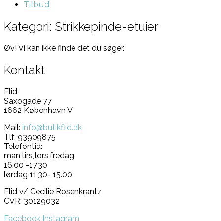
Tilbud
Kategori: Strikkepinde-etuier
Øv! Vi kan ikke finde det du søger.
Kontakt
Flid
Saxogade 77
1662 København V
Mail:
info@butikflid.dk
Tlf: 93909875
Telefontid:
man,tirs,tors,fredag
16.00 -17.30
lørdag 11.30- 15.00
Flid v/ Cecilie Rosenkrantz
CVR: 30129032
Facebook
Instagram