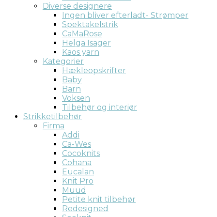
Diverse designere
Ingen bliver efterladt- Strømper
Spektakelstrik
CaMaRose
Helga Isager
Kaos yarn
Kategorier
Hækleopskrifter
Baby
Barn
Voksen
Tilbehør og interiør
Strikketilbehør
Firma
Addi
Ca-Wes
Cocoknits
Cohana
Eucalan
Knit Pro
Muud
Petite knit tilbehør
Redesigned