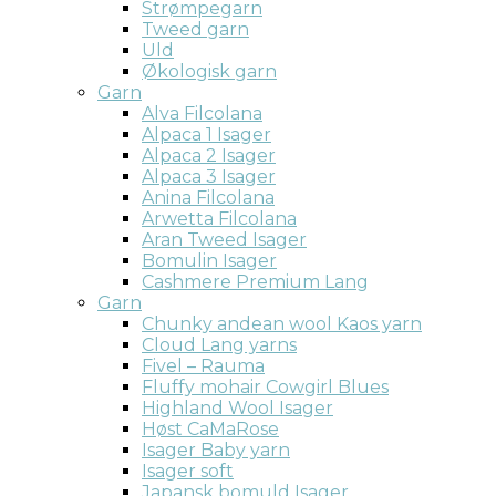
Strømpegarn
Tweed garn
Uld
Økologisk garn
Garn
Alva Filcolana
Alpaca 1 Isager
Alpaca 2 Isager
Alpaca 3 Isager
Anina Filcolana
Arwetta Filcolana
Aran Tweed Isager
Bomulin Isager
Cashmere Premium Lang
Garn
Chunky andean wool Kaos yarn
Cloud Lang yarns
Fivel – Rauma
Fluffy mohair Cowgirl Blues
Highland Wool Isager
Høst CaMaRose
Isager Baby yarn
Isager soft
Japansk bomuld Isager