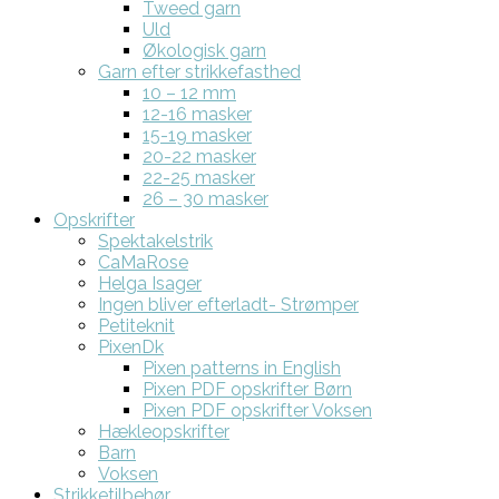
Tweed garn
Uld
Økologisk garn
Garn efter strikkefasthed
10 – 12 mm
12-16 masker
15-19 masker
20-22 masker
22-25 masker
26 – 30 masker
Opskrifter
Spektakelstrik
CaMaRose
Helga Isager
Ingen bliver efterladt- Strømper
Petiteknit
PixenDk
Pixen patterns in English
Pixen PDF opskrifter Børn
Pixen PDF opskrifter Voksen
Hækleopskrifter
Barn
Voksen
Strikketilbehør