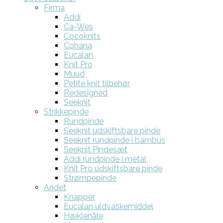
Firma
Addi
Ca-Wes
Cocoknits
Cohana
Eucalan
Knit Pro
Muud
Petite knit tilbehør
Redesigned
Seeknit
Strikkepinde
Rundpinde
Seeknit udskiftsbare pinde
Seeknit rundpinde i bambus
Seeknit Pindesæt
Addi rundpinde i metal
Knit Pro udskiftsbare pinde
Strømpepinde
Andet
Knapper
Eucalan uldvaskemiddel
Hæklenåle