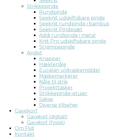
Seeknit
Strikkepinde
Rundpinde
Seeknit udskiftsbare pinde
Seeknit rundpinde i bambus
Seeknit Pindesæt
Addi rundpinde i metal
Knit Pro udskiftsbare pinde
Strømpepinde
Andet
Knapper
Hæklenåle
Eucalan uldvaskemiddel
Maskemarkører
Nåle til strik
Projekttasker
Strikkepinde-etuier
Sakse
Diverse tilbehør
Gavekort
Gavekort (digitalt)
Gavekort (fysisk)
Om Flid
Kontakt