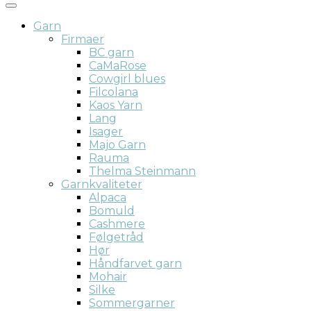
Garn
Firmaer
BC garn
CaMaRose
Cowgirl blues
Filcolana
Kaos Yarn
Lang
Isager
Majo Garn
Rauma
Thelma Steinmann
Garnkvaliteter
Alpaca
Bomuld
Cashmere
Følgetråd
Hør
Håndfarvet garn
Mohair
Silke
Sommergarner