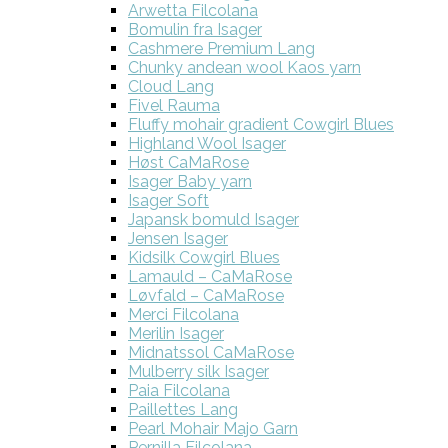
Arwetta Filcolana
Bomulin fra Isager
Cashmere Premium Lang
Chunky andean wool Kaos yarn
Cloud Lang
Fivel Rauma
Fluffy mohair gradient Cowgirl Blues
Highland Wool Isager
Høst CaMaRose
Isager Baby yarn
Isager Soft
Japansk bomuld Isager
Jensen Isager
Kidsilk Cowgirl Blues
Lamauld – CaMaRose
Løvfald – CaMaRose
Merci Filcolana
Merilin Isager
Midnatssol CaMaRose
Mulberry silk Isager
Paia Filcolana
Paillettes Lang
Pearl Mohair Majo Garn
Pernilla Filcolana