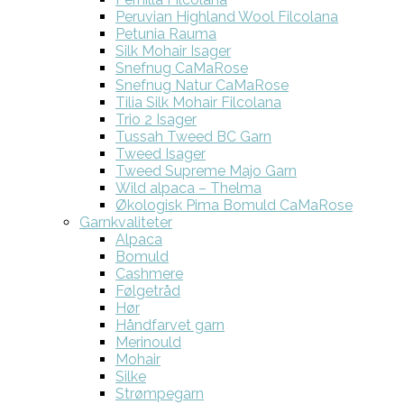
Peruvian Highland Wool Filcolana
Petunia Rauma
Silk Mohair Isager
Snefnug CaMaRose
Snefnug Natur CaMaRose
Tilia Silk Mohair Filcolana
Trio 2 Isager
Tussah Tweed BC Garn
Tweed Isager
Tweed Supreme Majo Garn
Wild alpaca – Thelma
Økologisk Pima Bomuld CaMaRose
Garnkvaliteter
Alpaca
Bomuld
Cashmere
Følgetråd
Hør
Håndfarvet garn
Merinould
Mohair
Silke
Strømpegarn