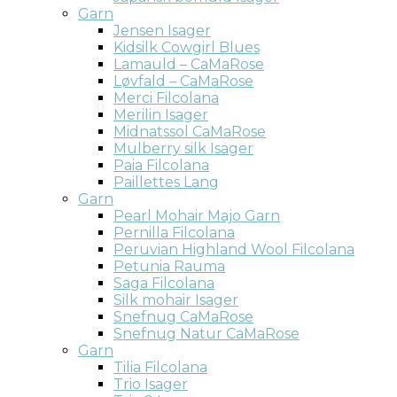
Garn
Jensen Isager
Kidsilk Cowgirl Blues
Lamauld – CaMaRose
Løvfald – CaMaRose
Merci Filcolana
Merilin Isager
Midnatssol CaMaRose
Mulberry silk Isager
Paia Filcolana
Paillettes Lang
Garn
Pearl Mohair Majo Garn
Pernilla Filcolana
Peruvian Highland Wool Filcolana
Petunia Rauma
Saga Filcolana
Silk mohair Isager
Snefnug CaMaRose
Snefnug Natur CaMaRose
Garn
Tilia Filcolana
Trio Isager