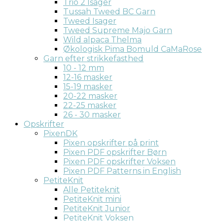
Trio 2 Isager
Tussah Tweed BC Garn
Tweed Isager
Tweed Supreme Majo Garn
Wild alpaca Thelma
Økologisk Pima Bomuld CaMaRose
Garn efter strikkefasthed
10 - 12 mm
12-16 masker
15-19 masker
20-22 masker
22-25 masker
26 - 30 masker
Opskrifter
PixenDK
Pixen opskrifter på print
Pixen PDF opskrifter Børn
Pixen PDF opskrifter Voksen
Pixen PDF Patterns in English
PetiteKnit
Alle Petiteknit
PetiteKnit mini
PetiteKnit Junior
PetiteKnit Voksen