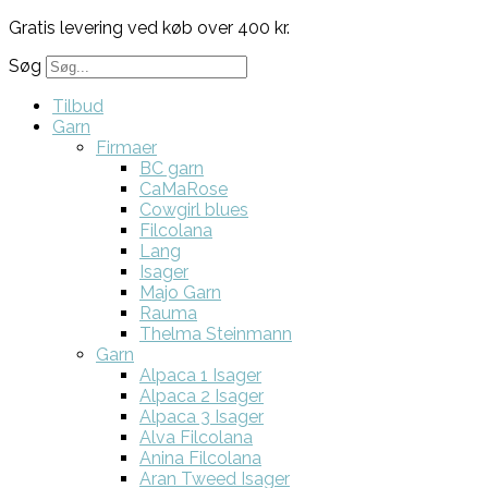
Gratis levering ved køb over 400 kr.
Søg
Tilbud
Garn
Firmaer
BC garn
CaMaRose
Cowgirl blues
Filcolana
Lang
Isager
Majo Garn
Rauma
Thelma Steinmann
Garn
Alpaca 1 Isager
Alpaca 2 Isager
Alpaca 3 Isager
Alva Filcolana
Anina Filcolana
Aran Tweed Isager