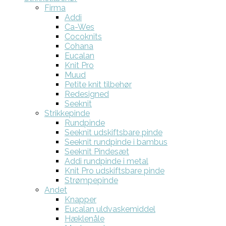
Firma
Addi
Ca-Wes
Cocoknits
Cohana
Eucalan
Knit Pro
Muud
Petite knit tilbehør
Redesigned
Seeknit
Strikkepinde
Rundpinde
Seeknit udskiftsbare pinde
Seeknit rundpinde i bambus
Seeknit Pindesæt
Addi rundpinde i metal
Knit Pro udskiftsbare pinde
Strømpepinde
Andet
Knapper
Eucalan uldvaskemiddel
Hæklenåle