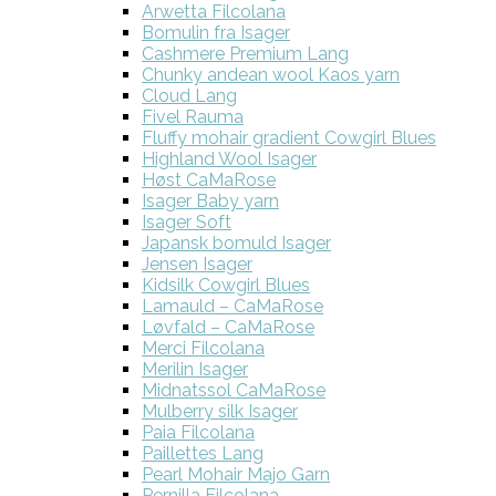
Arwetta Filcolana
Bomulin fra Isager
Cashmere Premium Lang
Chunky andean wool Kaos yarn
Cloud Lang
Fivel Rauma
Fluffy mohair gradient Cowgirl Blues
Highland Wool Isager
Høst CaMaRose
Isager Baby yarn
Isager Soft
Japansk bomuld Isager
Jensen Isager
Kidsilk Cowgirl Blues
Lamauld – CaMaRose
Løvfald – CaMaRose
Merci Filcolana
Merilin Isager
Midnatssol CaMaRose
Mulberry silk Isager
Paia Filcolana
Paillettes Lang
Pearl Mohair Majo Garn
Pernilla Filcolana