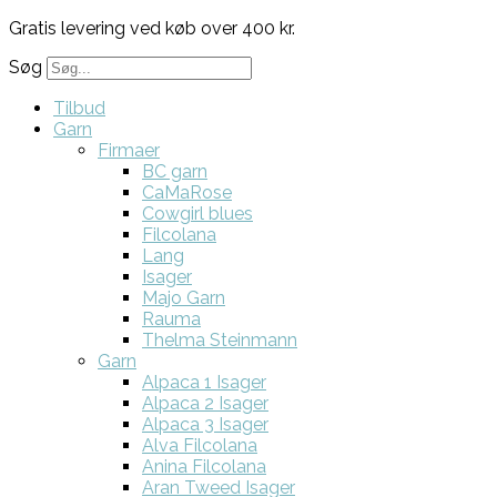
Gratis levering ved køb over 400 kr.
Søg
Tilbud
Garn
Firmaer
BC garn
CaMaRose
Cowgirl blues
Filcolana
Lang
Isager
Majo Garn
Rauma
Thelma Steinmann
Garn
Alpaca 1 Isager
Alpaca 2 Isager
Alpaca 3 Isager
Alva Filcolana
Anina Filcolana
Aran Tweed Isager