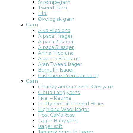
Strømpegarn
Tweed garn
Uld
Økologisk garn
Garn
Alva Filcolana
Alpaca 1 Isager
Alpaca 2 Isager
Alpaca 3 Isager
Anina Filcolana
Arwetta Filcolana
Aran Tweed Isager
Bomulin Isager
Cashmere Premium Lang
Garn
Chunky andean wool Kaos yarn
Cloud Lang yarns
Fivel – Rauma
Fluffy mohair Cowgirl Blues
Highland Wool Isager
Høst CaMaRose
Isager Baby yarn
Isager soft
Japansk bomuld Isager