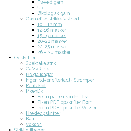
Tweed garn
Uld
Økologisk garn
Garn efter strikkefasthed
10 – 12 mm
12-16 masker
15-19 masker
20-22 masker
22-25 masker
26 – 30 masker
Opskrifter
Spektakelstrik
CaMaRose
Helga Isager
Ingen bliver efterladt- Strømper
Petiteknit
PixenDk
Pixen patterns in English
Pixen PDF opskrifter Børn
Pixen PDF opskrifter Voksen
Hækleopskrifter
Barn
Voksen
Strikketilbehør