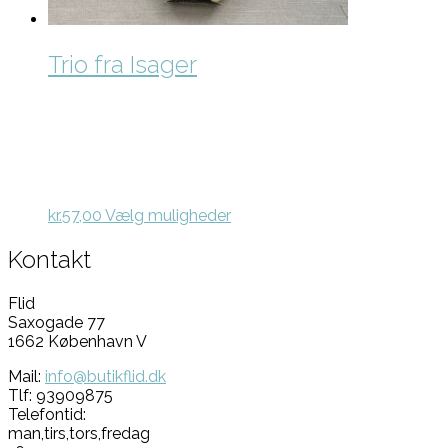
Trio fra Isager
Dette
kr.
57,00
Vælg muligheder
vare
har
Kontakt
flere
varianter.
Flid
Mulighederne
Saxogade 77
kan
1662 København V
vælges
på
Mail:
info@butikflid.dk
varesiden
Tlf: 93909875
Telefontid:
man,tirs,tors,fredag