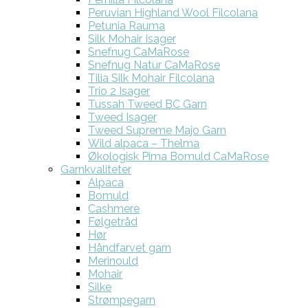
Peruvian Highland Wool Filcolana
Petunia Rauma
Silk Mohair Isager
Snefnug CaMaRose
Snefnug Natur CaMaRose
Tilia Silk Mohair Filcolana
Trio 2 Isager
Tussah Tweed BC Garn
Tweed Isager
Tweed Supreme Majo Garn
Wild alpaca – Thelma
Økologisk Pima Bomuld CaMaRose
Garnkvaliteter
Alpaca
Bomuld
Cashmere
Følgetråd
Hør
Håndfarvet garn
Merinould
Mohair
Silke
Strømpegarn