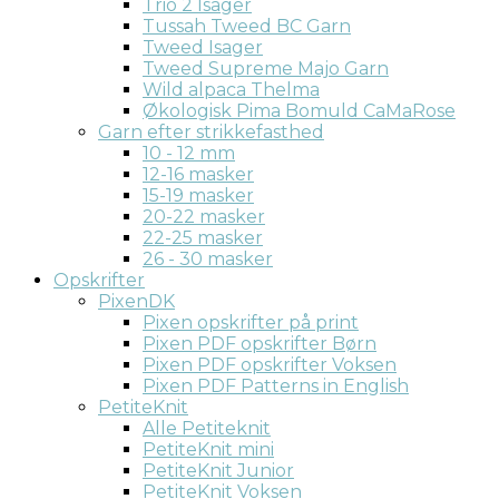
Trio 2 Isager
Tussah Tweed BC Garn
Tweed Isager
Tweed Supreme Majo Garn
Wild alpaca Thelma
Økologisk Pima Bomuld CaMaRose
Garn efter strikkefasthed
10 - 12 mm
12-16 masker
15-19 masker
20-22 masker
22-25 masker
26 - 30 masker
Opskrifter
PixenDK
Pixen opskrifter på print
Pixen PDF opskrifter Børn
Pixen PDF opskrifter Voksen
Pixen PDF Patterns in English
PetiteKnit
Alle Petiteknit
PetiteKnit mini
PetiteKnit Junior
PetiteKnit Voksen