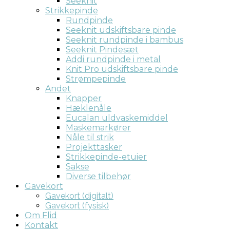
Seeknit
Strikkepinde
Rundpinde
Seeknit udskiftsbare pinde
Seeknit rundpinde i bambus
Seeknit Pindesæt
Addi rundpinde i metal
Knit Pro udskiftsbare pinde
Strømpepinde
Andet
Knapper
Hæklenåle
Eucalan uldvaskemiddel
Maskemarkører
Nåle til strik
Projekttasker
Strikkepinde-etuier
Sakse
Diverse tilbehør
Gavekort
Gavekort (digitalt)
Gavekort (fysisk)
Om Flid
Kontakt