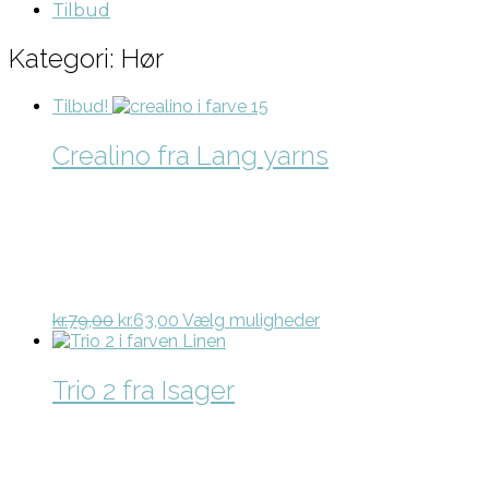
Tilbud
Kategori: Hør
Tilbud!
Crealino fra Lang yarns
Den
Den
Dette
kr.
79,00
kr.
63,00
Vælg muligheder
oprindelige
aktuelle
vare
pris
pris
har
var:
er:
flere
Trio 2 fra Isager
kr.79,00.
kr.63,00.
varianter.
Mulighederne
kan
vælges
på