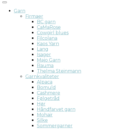
Garn
Firmaer
BC garn
CaMaRose
Cowgirl blues
Filcolana
Kaos Yarn
Lang
Isager
Majo Garn
Rauma
Thelma Steinmann
Garnkvaliteter
Alpaca
Bomuld
Cashmere
Følgetråd
Hør
Håndfarvet garn
Mohair
Silke
Sommergarner