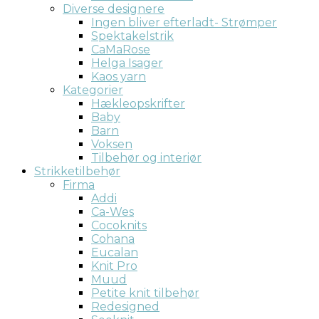
Diverse designere
Ingen bliver efterladt- Strømper
Spektakelstrik
CaMaRose
Helga Isager
Kaos yarn
Kategorier
Hækleopskrifter
Baby
Barn
Voksen
Tilbehør og interiør
Strikketilbehør
Firma
Addi
Ca-Wes
Cocoknits
Cohana
Eucalan
Knit Pro
Muud
Petite knit tilbehør
Redesigned