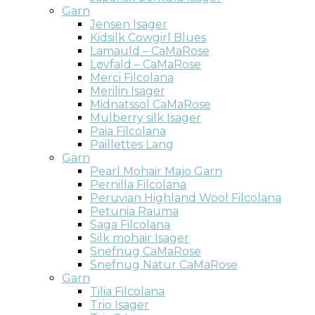
Garn
Jensen Isager
Kidsilk Cowgirl Blues
Lamauld – CaMaRose
Løvfald – CaMaRose
Merci Filcolana
Merilin Isager
Midnatssol CaMaRose
Mulberry silk Isager
Paia Filcolana
Paillettes Lang
Garn
Pearl Mohair Majo Garn
Pernilla Filcolana
Peruvian Highland Wool Filcolana
Petunia Rauma
Saga Filcolana
Silk mohair Isager
Snefnug CaMaRose
Snefnug Natur CaMaRose
Garn
Tilia Filcolana
Trio Isager