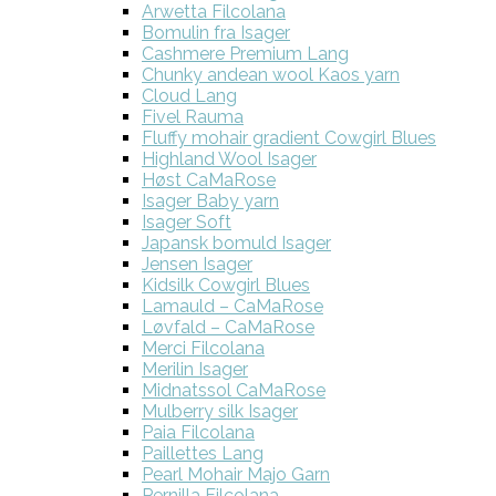
Arwetta Filcolana
Bomulin fra Isager
Cashmere Premium Lang
Chunky andean wool Kaos yarn
Cloud Lang
Fivel Rauma
Fluffy mohair gradient Cowgirl Blues
Highland Wool Isager
Høst CaMaRose
Isager Baby yarn
Isager Soft
Japansk bomuld Isager
Jensen Isager
Kidsilk Cowgirl Blues
Lamauld – CaMaRose
Løvfald – CaMaRose
Merci Filcolana
Merilin Isager
Midnatssol CaMaRose
Mulberry silk Isager
Paia Filcolana
Paillettes Lang
Pearl Mohair Majo Garn
Pernilla Filcolana