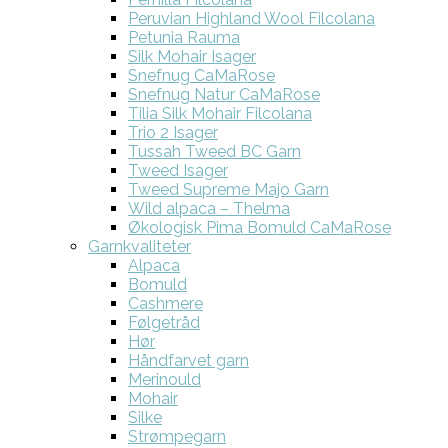
Peruvian Highland Wool Filcolana
Petunia Rauma
Silk Mohair Isager
Snefnug CaMaRose
Snefnug Natur CaMaRose
Tilia Silk Mohair Filcolana
Trio 2 Isager
Tussah Tweed BC Garn
Tweed Isager
Tweed Supreme Majo Garn
Wild alpaca – Thelma
Økologisk Pima Bomuld CaMaRose
Garnkvaliteter
Alpaca
Bomuld
Cashmere
Følgetråd
Hør
Håndfarvet garn
Merinould
Mohair
Silke
Strømpegarn