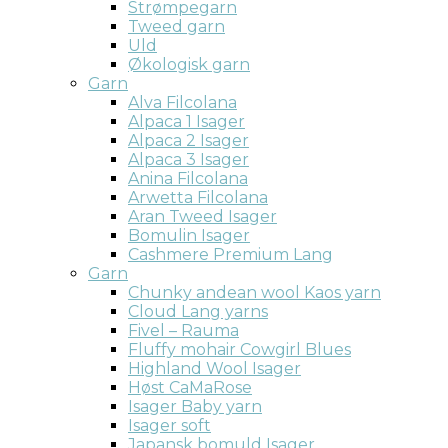
Strømpegarn
Tweed garn
Uld
Økologisk garn
Garn
Alva Filcolana
Alpaca 1 Isager
Alpaca 2 Isager
Alpaca 3 Isager
Anina Filcolana
Arwetta Filcolana
Aran Tweed Isager
Bomulin Isager
Cashmere Premium Lang
Garn
Chunky andean wool Kaos yarn
Cloud Lang yarns
Fivel – Rauma
Fluffy mohair Cowgirl Blues
Highland Wool Isager
Høst CaMaRose
Isager Baby yarn
Isager soft
Japansk bomuld Isager