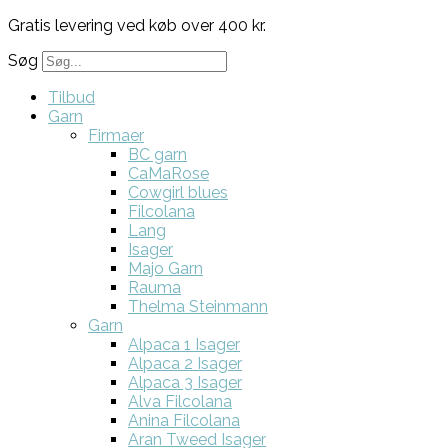
Gratis levering ved køb over 400 kr.
Søg
Tilbud
Garn
Firmaer
BC garn
CaMaRose
Cowgirl blues
Filcolana
Lang
Isager
Majo Garn
Rauma
Thelma Steinmann
Garn
Alpaca 1 Isager
Alpaca 2 Isager
Alpaca 3 Isager
Alva Filcolana
Anina Filcolana
Aran Tweed Isager