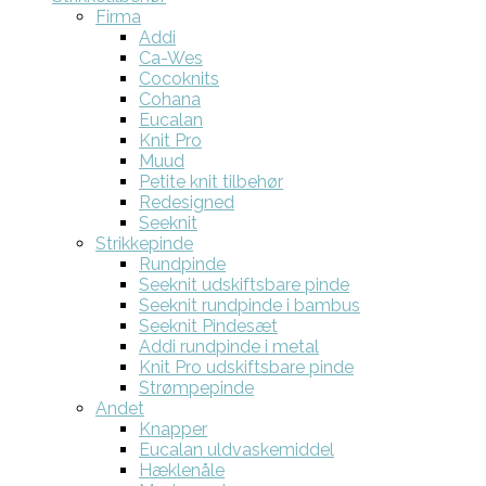
Firma
Addi
Ca-Wes
Cocoknits
Cohana
Eucalan
Knit Pro
Muud
Petite knit tilbehør
Redesigned
Seeknit
Strikkepinde
Rundpinde
Seeknit udskiftsbare pinde
Seeknit rundpinde i bambus
Seeknit Pindesæt
Addi rundpinde i metal
Knit Pro udskiftsbare pinde
Strømpepinde
Andet
Knapper
Eucalan uldvaskemiddel
Hæklenåle