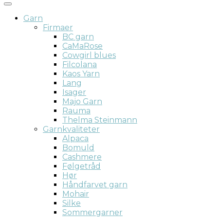
Garn
Firmaer
BC garn
CaMaRose
Cowgirl blues
Filcolana
Kaos Yarn
Lang
Isager
Majo Garn
Rauma
Thelma Steinmann
Garnkvaliteter
Alpaca
Bomuld
Cashmere
Følgetråd
Hør
Håndfarvet garn
Mohair
Silke
Sommergarner