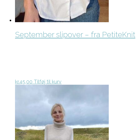
September slipover – fra PetiteKnit
kr.
45,00
Tilføj til kurv