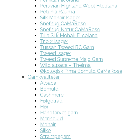
Peruvian Highland Wool Filcolana
Petunia Rauma
Silk Mohair Isager
Snefnug CaMaRose
Snefnug Natur CaMaRose
Tilia Silk Mohair Filcolana
Trio 2 Isager
Tussah Tweed BC Garn
Tweed Isager
Tweed Supreme Majo Garn
Wild alpaca – Thelma
Økologisk Pima Bomuld CaMaRose
Garnkvaliteter
Alpaca
Bomuld
Cashmere
Følgetråd
Hør
Håndfarvet garn
Merinould
Mohair
Silke
Strømpegarn