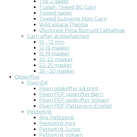
Trio 2 Isager
Tussah Tweed BC Garn
Tweed Isager
Tweed Supreme Majo Garn
Wild alpaca Thelma
Økologisk Pima Bomuld CaMaRose
Garn efter strikkefasthed
10 - 12 mm
12-16 masker
15-19 masker
20-22 masker
22-25 masker
26 - 30 masker
Opskrifter
PixenDK
Pixen opskrifter på print
Pixen PDF opskrifter Børn
Pixen PDF opskrifter Voksen
Pixen PDF Patterns in English
PetiteKnit
Alle Petiteknit
PetiteKnit mini
PetiteKnit Junior
PetiteKnit Voksen