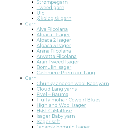
Strømpegarn
Tweed garn
Uld
Økologisk garn
Garn
Alva Filcolana
Alpaca 1 Isager
Alpaca 2 Isager
Alpaca 3 Isager
Anina Filcolana
Arwetta Filcolana
Aran Tweed Isager
Bomulin Isager
Cashmere Premium Lang
Garn
Chunky andean wool Kaos yarn
Cloud Lang yarns
Fivel – Rauma
Fluffy mohair Cowgirl Blues
Highland Wool Isager
Høst CaMaRose
Isager Baby yarn
Isager soft
Japansk bomuld Isager