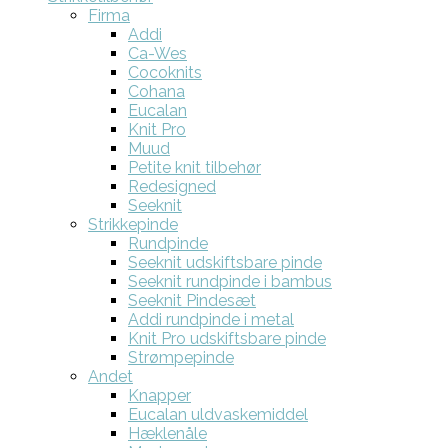
Firma
Addi
Ca-Wes
Cocoknits
Cohana
Eucalan
Knit Pro
Muud
Petite knit tilbehør
Redesigned
Seeknit
Strikkepinde
Rundpinde
Seeknit udskiftsbare pinde
Seeknit rundpinde i bambus
Seeknit Pindesæt
Addi rundpinde i metal
Knit Pro udskiftsbare pinde
Strømpepinde
Andet
Knapper
Eucalan uldvaskemiddel
Hæklenåle