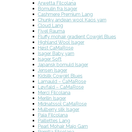
Arwetta Filcolana
Bomulin fra Isager
Cashmere Premium Lang
Chunky andean wool Kaos yarn
Cloud Lang
Fivel Rauma
Fluffy mohair gradient Cowgirl Blues
Highland Wool Isager
Høst CaMaRose
Isager Baby yarn
Isager Soft
Japansk bomuld Isager
Jensen Isager
Kidsilk Cowgirl Blues
Lamauld – CaMaRose
Løvfald – CaMaRose
Merci Filcolana
Merilin Isager
Midnatssol CaMaRose
Mulberry silk Isager
Paia Filcolana
Paillettes Lang
Pearl Mohair Majo Garn
Pernilla Filcolana