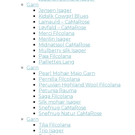
Garn
Jensen Isager
Kidsilk Cowgirl Blues
Lamauld – CaMaRose
Løvfald – CaMaRose
Merci Filcolana
Merilin Isager
Midnatssol CaMaRose
Mulberry silk Isager
Paia Filcolana
Paillettes Lang
Garn
Pearl Mohair Majo Garn
Pernilla Filcolana
Peruvian Highland Wool Filcolana
Petunia Rauma
Saga Filcolana
Silk mohair Isager
Snefnug CaMaRose
Snefnug Natur CaMaRose
Garn
Tilia Filcolana
Trio Isager