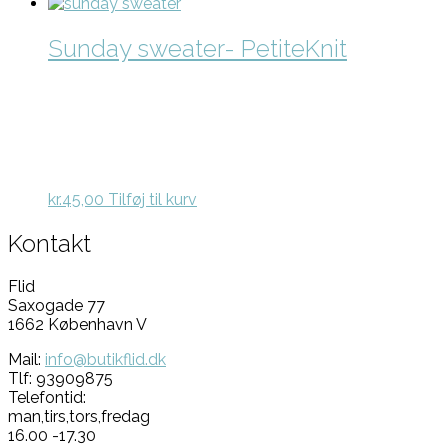
Sunday sweater- PetiteKnit
kr.
45,00
Tilføj til kurv
Kontakt
Flid
Saxogade 77
1662 København V
Mail:
info@butikflid.dk
Tlf: 93909875
Telefontid:
man,tirs,tors,fredag
16.00 -17.30