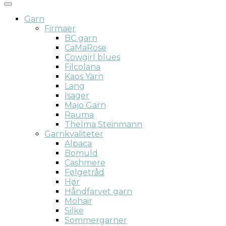
Garn
Firmaer
BC garn
CaMaRose
Cowgirl blues
Filcolana
Kaos Yarn
Lang
Isager
Majo Garn
Rauma
Thelma Steinmann
Garnkvaliteter
Alpaca
Bomuld
Cashmere
Følgetråd
Hør
Håndfarvet garn
Mohair
Silke
Sommergarner