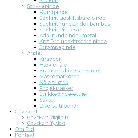
Seeknit
Strikkepinde
Rundpinde
Seeknit udskiftsbare pinde
Seeknit rundpinde i bambus
Seeknit Pindesæt
Addi rundpinde i metal
Knit Pro udskiftsbare pinde
Strømpepinde
Andet
Knapper
Hæklenåle
Eucalan uldvaskemiddel
Maskemarkører
Nåle til strik
Projekttasker
Strikkepinde-etuier
Sakse
Diverse tilbehør
Gavekort
Gavekort (digitalt)
Gavekort (fysisk)
Om Flid
Kontakt