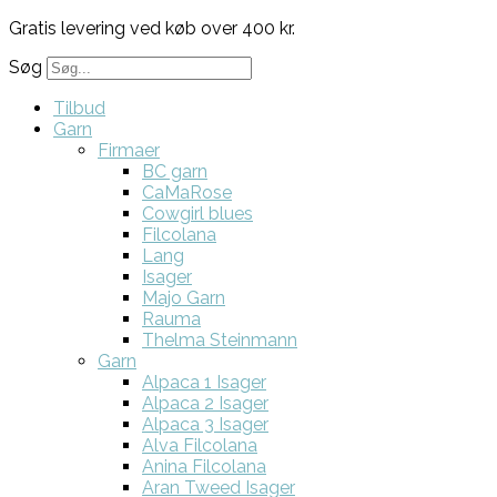
Gratis levering ved køb over 400 kr.
Søg
Tilbud
Garn
Firmaer
BC garn
CaMaRose
Cowgirl blues
Filcolana
Lang
Isager
Majo Garn
Rauma
Thelma Steinmann
Garn
Alpaca 1 Isager
Alpaca 2 Isager
Alpaca 3 Isager
Alva Filcolana
Anina Filcolana
Aran Tweed Isager