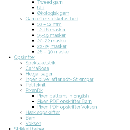
Tweed garn
Uld
Økologisk garn
Garn efter strikkefasthed
10 – 12 mm
12-16 masker
15-19 masker
20-22 masker
22-25 masker
26 – 30 masker
Opskrifter
Spektakelstrik
CaMaRose
Helga Isager
Ingen bliver efterladt- Strømper
Petiteknit
PixenDk
Pixen patterns in English
Pixen PDF opskrifter Børn
Pixen PDF opskrifter Voksen
Hækleopskrifter
Barn
Voksen
Strikketilbehør