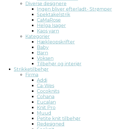
Diverse designere
Ingen bliver efterladt- Strømper
Spektakelstrik
CaMaRose
Helga Isager
Kaos yarn
Kategorier
Hækleopskrifter
Baby
Barn
Voksen
Tilbehør og interiør
Strikketilbehør
Firma
Addi
Ca-Wes
Cocoknits
Cohana
Eucalan
Knit Pro
Muud
Petite knit tilbehør
Redesigned