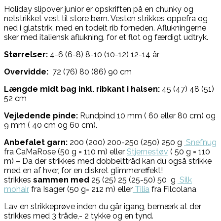
Holiday slipover junior er opskriften på en chunky og
netstrikket vest til store børn. Vesten strikkes oppefra og
ned i glatstrik, med en todelt rib forneden. Aflukningerne
sker med italiensk aflukning, for et flot og færdigt udtryk.
Størrelser:
4-6 (6-8) 8-10 (10-12) 12-14 år
Overvidde:
72 (76) 80 (86) 90 cm
Længde midt bag inkl. ribkant i halsen:
45 (47) 48 (51)
52 cm
Vejledende pinde:
Rundpind 10 mm ( 60 eller 80 cm) og
9 mm ( 40 cm og 60 cm).
Anbefalet garn:
200 (200) 200-250 (250) 250 g
Snefnug
fra CaMaRose (50 g = 110 m) eller
Stjernestøv
( 50 g = 110
m) – Da der strikkes med dobbelttråd kan du også strikke
med en af hver, for en diskret glimmereffekt!
strikkes
sammen med
25 (25) 25 (25-50) 50 g
Silk
mohair
fra Isager (50 g= 212 m) eller
Tilia
fra Filcolana
Lav en strikkeprøve inden du går igang, bemærk at der
strikkes med 3 tråde,- 2 tykke og en tynd.