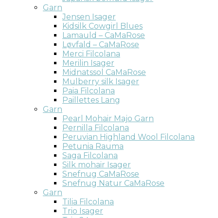
Garn
Jensen Isager
Kidsilk Cowgirl Blues
Lamauld – CaMaRose
Løvfald – CaMaRose
Merci Filcolana
Merilin Isager
Midnatssol CaMaRose
Mulberry silk Isager
Paia Filcolana
Paillettes Lang
Garn
Pearl Mohair Majo Garn
Pernilla Filcolana
Peruvian Highland Wool Filcolana
Petunia Rauma
Saga Filcolana
Silk mohair Isager
Snefnug CaMaRose
Snefnug Natur CaMaRose
Garn
Tilia Filcolana
Trio Isager