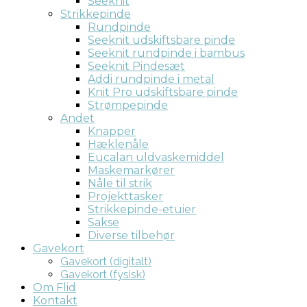
Seeknit
Strikkepinde
Rundpinde
Seeknit udskiftsbare pinde
Seeknit rundpinde i bambus
Seeknit Pindesæt
Addi rundpinde i metal
Knit Pro udskiftsbare pinde
Strømpepinde
Andet
Knapper
Hæklenåle
Eucalan uldvaskemiddel
Maskemarkører
Nåle til strik
Projekttasker
Strikkepinde-etuier
Sakse
Diverse tilbehør
Gavekort
Gavekort (digitalt)
Gavekort (fysisk)
Om Flid
Kontakt