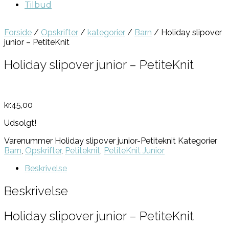
Tilbud
Forside
/
Opskrifter
/
kategorier
/
Barn
/ Holiday slipover
junior – PetiteKnit
Holiday slipover junior – PetiteKnit
kr.
45,00
Udsolgt!
Varenummer
Holiday slipover junior-Petiteknit
Kategorier
Barn
,
Opskrifter
,
Petiteknit
,
PetiteKnit Junior
Beskrivelse
Beskrivelse
Holiday slipover junior – PetiteKnit