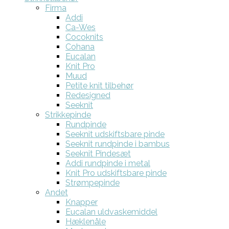
Firma
Addi
Ca-Wes
Cocoknits
Cohana
Eucalan
Knit Pro
Muud
Petite knit tilbehør
Redesigned
Seeknit
Strikkepinde
Rundpinde
Seeknit udskiftsbare pinde
Seeknit rundpinde i bambus
Seeknit Pindesæt
Addi rundpinde i metal
Knit Pro udskiftsbare pinde
Strømpepinde
Andet
Knapper
Eucalan uldvaskemiddel
Hæklenåle