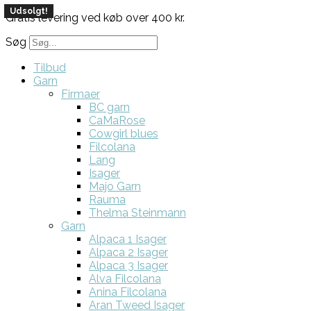
Udsolgt!
Udsolgt!
Gratis levering ved køb over 400 kr.
Søg
Tilbud
Garn
Firmaer
BC garn
CaMaRose
Cowgirl blues
Filcolana
Lang
Isager
Majo Garn
Rauma
Thelma Steinmann
Garn
Alpaca 1 Isager
Alpaca 2 Isager
Alpaca 3 Isager
Alva Filcolana
Anina Filcolana
Aran Tweed Isager