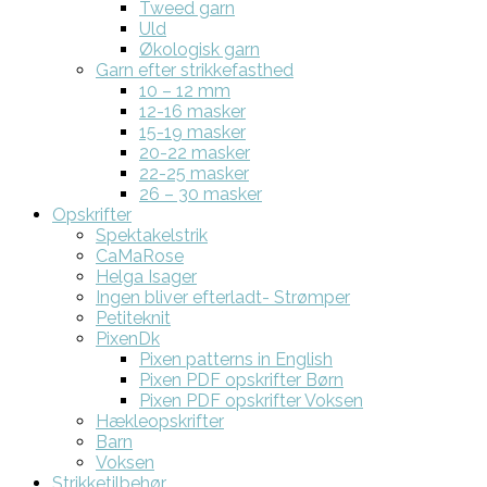
Tweed garn
Uld
Økologisk garn
Garn efter strikkefasthed
10 – 12 mm
12-16 masker
15-19 masker
20-22 masker
22-25 masker
26 – 30 masker
Opskrifter
Spektakelstrik
CaMaRose
Helga Isager
Ingen bliver efterladt- Strømper
Petiteknit
PixenDk
Pixen patterns in English
Pixen PDF opskrifter Børn
Pixen PDF opskrifter Voksen
Hækleopskrifter
Barn
Voksen
Strikketilbehør