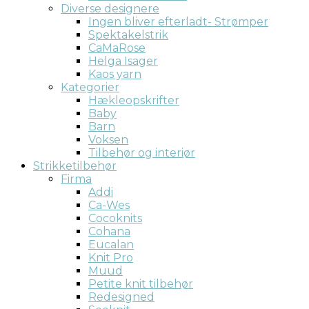
Diverse designere
Ingen bliver efterladt- Strømper
Spektakelstrik
CaMaRose
Helga Isager
Kaos yarn
Kategorier
Hækleopskrifter
Baby
Barn
Voksen
Tilbehør og interiør
Strikketilbehør
Firma
Addi
Ca-Wes
Cocoknits
Cohana
Eucalan
Knit Pro
Muud
Petite knit tilbehør
Redesigned