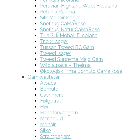
Peruvian Highland Wool Filcolana
Petunia Rauma
Silk Mohair Isager
Snefnug CaMaRose
Snefnug Natur CaMaRose
Tilia Silk Mohair Filcolana
Trio 2 Isager
Tussah Tweed BC Garn
Tweed Isager
Tweed Supreme Majo Garn
Wild alpaca – Thelma
Økologisk Pima Bomuld CaMaRose
Garnkvaliteter
Alpaca
Bomuld
Cashmere
Følgetråd
Hør
Håndfarvet garn
Merinould
Mohair
Silke
Strømpegarn