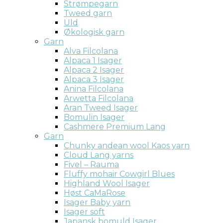
Strømpegarn
Tweed garn
Uld
Økologisk garn
Garn
Alva Filcolana
Alpaca 1 Isager
Alpaca 2 Isager
Alpaca 3 Isager
Anina Filcolana
Arwetta Filcolana
Aran Tweed Isager
Bomulin Isager
Cashmere Premium Lang
Garn
Chunky andean wool Kaos yarn
Cloud Lang yarns
Fivel – Rauma
Fluffy mohair Cowgirl Blues
Highland Wool Isager
Høst CaMaRose
Isager Baby yarn
Isager soft
Japansk bomuld Isager