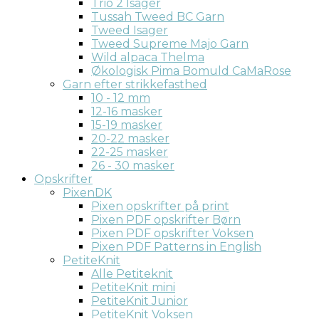
Trio 2 Isager
Tussah Tweed BC Garn
Tweed Isager
Tweed Supreme Majo Garn
Wild alpaca Thelma
Økologisk Pima Bomuld CaMaRose
Garn efter strikkefasthed
10 - 12 mm
12-16 masker
15-19 masker
20-22 masker
22-25 masker
26 - 30 masker
Opskrifter
PixenDK
Pixen opskrifter på print
Pixen PDF opskrifter Børn
Pixen PDF opskrifter Voksen
Pixen PDF Patterns in English
PetiteKnit
Alle Petiteknit
PetiteKnit mini
PetiteKnit Junior
PetiteKnit Voksen