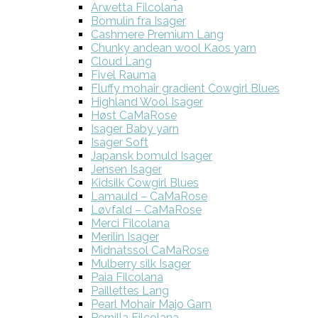
Arwetta Filcolana
Bomulin fra Isager
Cashmere Premium Lang
Chunky andean wool Kaos yarn
Cloud Lang
Fivel Rauma
Fluffy mohair gradient Cowgirl Blues
Highland Wool Isager
Høst CaMaRose
Isager Baby yarn
Isager Soft
Japansk bomuld Isager
Jensen Isager
Kidsilk Cowgirl Blues
Lamauld – CaMaRose
Løvfald – CaMaRose
Merci Filcolana
Merilin Isager
Midnatssol CaMaRose
Mulberry silk Isager
Paia Filcolana
Paillettes Lang
Pearl Mohair Majo Garn
Pernilla Filcolana