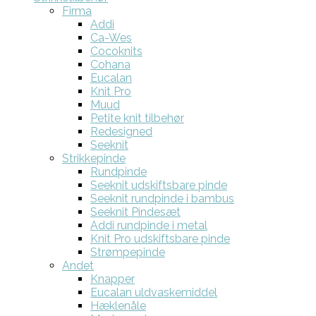
Firma
Addi
Ca-Wes
Cocoknits
Cohana
Eucalan
Knit Pro
Muud
Petite knit tilbehør
Redesigned
Seeknit
Strikkepinde
Rundpinde
Seeknit udskiftsbare pinde
Seeknit rundpinde i bambus
Seeknit Pindesæt
Addi rundpinde i metal
Knit Pro udskiftsbare pinde
Strømpepinde
Andet
Knapper
Eucalan uldvaskemiddel
Hæklenåle