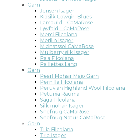
Garn
Jensen Isager
Kidsilk Cowgirl Blues
Lamauld – CaMaRose
Løvfald – CaMaRose
Merci Filcolana
Merilin Isager
Midnatssol CaMaRose
Mulberry silk Isager
Paia Filcolana
Paillettes Lang
Garn
Pearl Mohair Majo Garn
Pernilla Filcolana
Peruvian Highland Wool Filcolana
Petunia Rauma
Saga Filcolana
Silk mohair Isager
Snefnug CaMaRose
Snefnug Natur CaMaRose
Garn
Tilia Filcolana
Trio Isager