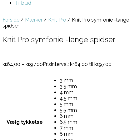
Tilbud
Forside
/
Mærker
/
Knit Pro
/ Knit Pro symfonie -lange
spidser
Knit Pro symfonie -lange spidser
kr.
64,00
–
kr.
97,00
Prisinterval: kr.64,00 til kr.97,00
3 mm
3,5 mm
4 mm
4,5 mm
5 mm
5,5 mm
6 mm
Vælg tykkelse
6,5 mm
7 mm
8 mm
9 mm