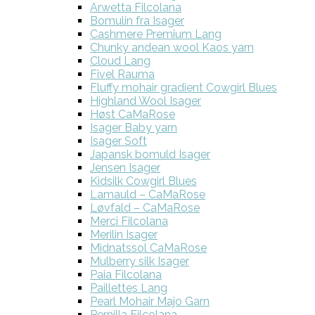
Arwetta Filcolana
Bomulin fra Isager
Cashmere Premium Lang
Chunky andean wool Kaos yarn
Cloud Lang
Fivel Rauma
Fluffy mohair gradient Cowgirl Blues
Highland Wool Isager
Høst CaMaRose
Isager Baby yarn
Isager Soft
Japansk bomuld Isager
Jensen Isager
Kidsilk Cowgirl Blues
Lamauld – CaMaRose
Løvfald – CaMaRose
Merci Filcolana
Merilin Isager
Midnatssol CaMaRose
Mulberry silk Isager
Paia Filcolana
Paillettes Lang
Pearl Mohair Majo Garn
Pernilla Filcolana