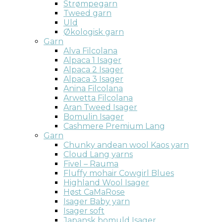
Strømpegarn
Tweed garn
Uld
Økologisk garn
Garn
Alva Filcolana
Alpaca 1 Isager
Alpaca 2 Isager
Alpaca 3 Isager
Anina Filcolana
Arwetta Filcolana
Aran Tweed Isager
Bomulin Isager
Cashmere Premium Lang
Garn
Chunky andean wool Kaos yarn
Cloud Lang yarns
Fivel – Rauma
Fluffy mohair Cowgirl Blues
Highland Wool Isager
Høst CaMaRose
Isager Baby yarn
Isager soft
Japansk bomuld Isager