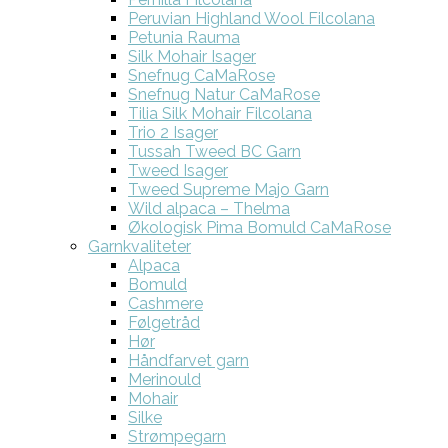
Peruvian Highland Wool Filcolana
Petunia Rauma
Silk Mohair Isager
Snefnug CaMaRose
Snefnug Natur CaMaRose
Tilia Silk Mohair Filcolana
Trio 2 Isager
Tussah Tweed BC Garn
Tweed Isager
Tweed Supreme Majo Garn
Wild alpaca – Thelma
Økologisk Pima Bomuld CaMaRose
Garnkvaliteter
Alpaca
Bomuld
Cashmere
Følgetråd
Hør
Håndfarvet garn
Merinould
Mohair
Silke
Strømpegarn