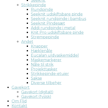
Seeknit
Strikkepinde
Rundpinde
Seeknit udskiftsbare pinde
Seeknit rundpinde i bambus
Seeknit Pindesæt
Addi rundpinde i metal
Knit Pro udskiftsbare pinde
Strømpepinde
Andet
Knapper
Hæklenåle
Eucalan uldvaskemiddel
Maskemarkører
Nåle til strik
Projekttasker
Strikkepinde-etuier
Sakse
Diverse tilbehør
Gavekort
Gavekort (digitalt)
Gavekort (fysisk)
Om Flid
Kontakt