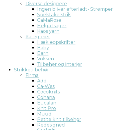
Diverse designere
Ingen bliver efterladt- Strømper
Spektakelstrik
CaMaRose
Helga Isager
Kaos yarn
Kategorier
Hækleopskrifter
Baby
Barn
Voksen
Tilbehør og interiør
Strikketilbehør
Firma
Addi
Ca-Wes
Cocoknits
Cohana
Eucalan
Knit Pro
Muud
Petite knit tilbehør
Redesigned