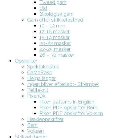
Tweed garn
Uld
Økologisk garn
Garn efter strikkefasthed
10 – 12 mm
12-16 masker
15-19 masker
20-22 masker
22-25 masker
26 – 30 masker
Opskrifter
Spektakelstrik
CaMaRose
Helga Isager
Ingen bliver efterladt- Strømper
Petiteknit
PixenDk
Pixen patterns in English
Pixen PDF opskrifter Børn
Pixen PDF opskrifter Voksen
Hækleopskrifter
Barn
Voksen
Strikketilbehør