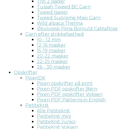
Trio 2 Isager
Tussah Tweed BC Garn
Tweed Isager
Tweed Supreme Majo Garn
Wild alpaca Thelma
Økologisk Pima Bomuld CaMaRose
Garn efter strikkefasthed
10 - 12 mm
12-16 masker
15-19 masker
20-22 masker
22-25 masker
26 - 30 masker
Opskrifter
PixenDK
Pixen opskrifter på print
Pixen PDF opskrifter Børn
Pixen PDF opskrifter Voksen
Pixen PDF Patterns in English
PetiteKnit
Alle Petiteknit
PetiteKnit mini
PetiteKnit Junior
PetiteKnit Voksen