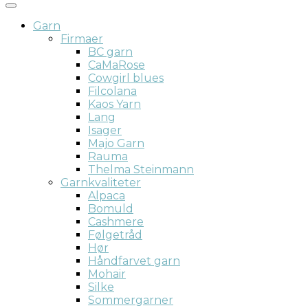
Garn
Firmaer
BC garn
CaMaRose
Cowgirl blues
Filcolana
Kaos Yarn
Lang
Isager
Majo Garn
Rauma
Thelma Steinmann
Garnkvaliteter
Alpaca
Bomuld
Cashmere
Følgetråd
Hør
Håndfarvet garn
Mohair
Silke
Sommergarner