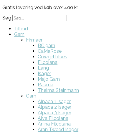
Gratis levering ved køb over 400 kr.
Søg
Tilbud
Garn
Firmaer
BC garn
CaMaRose
Cowgirl blues
Filcolana
Lang
Isager
Majo Garn
Rauma
Thelma Steinmann
Garn
Alpaca 1 Isager
Alpaca 2 Isager
Alpaca 3 Isager
Alva Filcolana
Anina Filcolana
Aran Tweed Isager