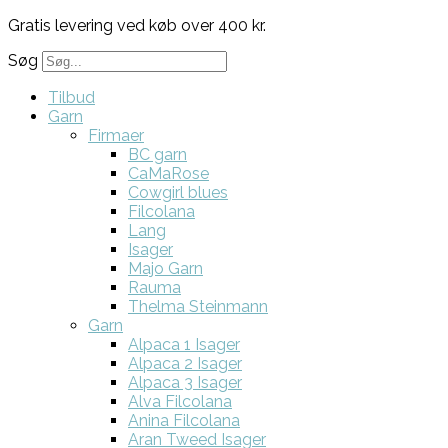
Gratis levering ved køb over 400 kr.
Søg
Tilbud
Garn
Firmaer
BC garn
CaMaRose
Cowgirl blues
Filcolana
Lang
Isager
Majo Garn
Rauma
Thelma Steinmann
Garn
Alpaca 1 Isager
Alpaca 2 Isager
Alpaca 3 Isager
Alva Filcolana
Anina Filcolana
Aran Tweed Isager