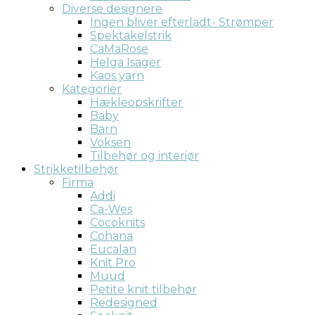
Diverse designere
Ingen bliver efterladt- Strømper
Spektakelstrik
CaMaRose
Helga Isager
Kaos yarn
Kategorier
Hækleopskrifter
Baby
Barn
Voksen
Tilbehør og interiør
Strikketilbehør
Firma
Addi
Ca-Wes
Cocoknits
Cohana
Eucalan
Knit Pro
Muud
Petite knit tilbehør
Redesigned