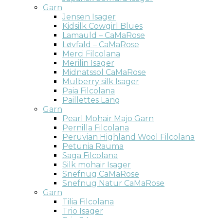
Garn
Jensen Isager
Kidsilk Cowgirl Blues
Lamauld – CaMaRose
Løvfald – CaMaRose
Merci Filcolana
Merilin Isager
Midnatssol CaMaRose
Mulberry silk Isager
Paia Filcolana
Paillettes Lang
Garn
Pearl Mohair Majo Garn
Pernilla Filcolana
Peruvian Highland Wool Filcolana
Petunia Rauma
Saga Filcolana
Silk mohair Isager
Snefnug CaMaRose
Snefnug Natur CaMaRose
Garn
Tilia Filcolana
Trio Isager