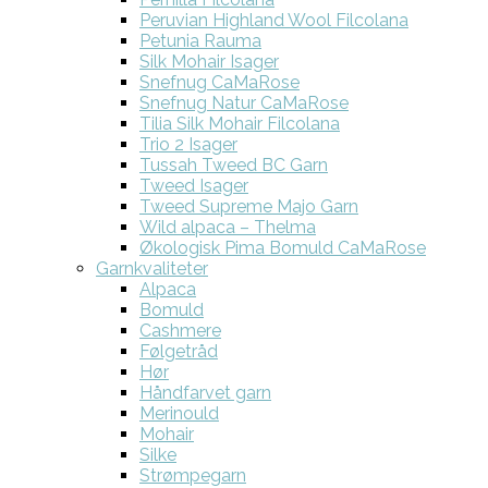
Peruvian Highland Wool Filcolana
Petunia Rauma
Silk Mohair Isager
Snefnug CaMaRose
Snefnug Natur CaMaRose
Tilia Silk Mohair Filcolana
Trio 2 Isager
Tussah Tweed BC Garn
Tweed Isager
Tweed Supreme Majo Garn
Wild alpaca – Thelma
Økologisk Pima Bomuld CaMaRose
Garnkvaliteter
Alpaca
Bomuld
Cashmere
Følgetråd
Hør
Håndfarvet garn
Merinould
Mohair
Silke
Strømpegarn