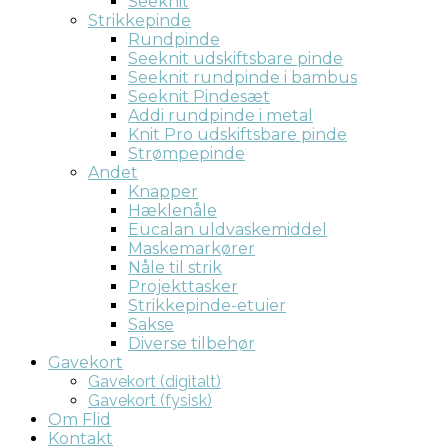
Seeknit
Strikkepinde
Rundpinde
Seeknit udskiftsbare pinde
Seeknit rundpinde i bambus
Seeknit Pindesæt
Addi rundpinde i metal
Knit Pro udskiftsbare pinde
Strømpepinde
Andet
Knapper
Hæklenåle
Eucalan uldvaskemiddel
Maskemarkører
Nåle til strik
Projekttasker
Strikkepinde-etuier
Sakse
Diverse tilbehør
Gavekort
Gavekort (digitalt)
Gavekort (fysisk)
Om Flid
Kontakt