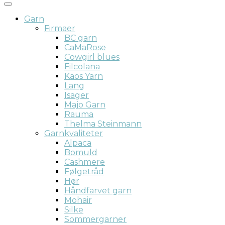
Garn
Firmaer
BC garn
CaMaRose
Cowgirl blues
Filcolana
Kaos Yarn
Lang
Isager
Majo Garn
Rauma
Thelma Steinmann
Garnkvaliteter
Alpaca
Bomuld
Cashmere
Følgetråd
Hør
Håndfarvet garn
Mohair
Silke
Sommergarner