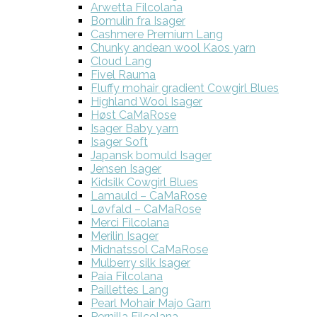
Arwetta Filcolana
Bomulin fra Isager
Cashmere Premium Lang
Chunky andean wool Kaos yarn
Cloud Lang
Fivel Rauma
Fluffy mohair gradient Cowgirl Blues
Highland Wool Isager
Høst CaMaRose
Isager Baby yarn
Isager Soft
Japansk bomuld Isager
Jensen Isager
Kidsilk Cowgirl Blues
Lamauld – CaMaRose
Løvfald – CaMaRose
Merci Filcolana
Merilin Isager
Midnatssol CaMaRose
Mulberry silk Isager
Paia Filcolana
Paillettes Lang
Pearl Mohair Majo Garn
Pernilla Filcolana