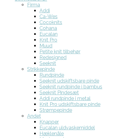
Firma
Addi
Ca-Wes
Cocoknits
Cohana
Eucalan
Knit Pro
Muud
Petite knit tilbehør
Redesigned
Seeknit
Strikkepinde
Rundpinde
Seeknit udskiftsbare pinde
Seeknit rundpinde i bambus
Seeknit Pindesæt
Addi rundpinde i metal
Knit Pro udskiftsbare pinde
Strømpepinde
Andet
Knapper
Eucalan uldvaskemiddel
Hæklenåle