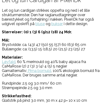
Let og lun Cardigan af PixenDk
Let og lun cardigan strikkes oppefra og ned i et lille
strukturmønster. Den har raglanudtagninger over
bærestykket og forhøjning i nakken. PixenDk har også
udgivet opskrift på
bluse
og
bukser
i dette design.
Størrelser: (0) 1 (3) 6 (9)12 (18) 24 Mdr.
Mål:
Brystvidde: ca. (43) 47 (50) 55 (57) 60 (63) 65 cm
Bullængde: ca: (13,5) 15 (18,5) 20 (21,5) 23 (25) 27
Materialer:
Løvfald
, 60 % merinould og 40% baby alpaca fra
CaMaRose (2) 2 (3) 3 (4) 4 (5) 5 nøgler
Garnalternativ:
Pima bomuld
, 100% økologisk bomuld fra
CaMaRose. Der bruges samme antal nøgler.
Rundpinde: 2.5 og 3.0 mm/ 60 cm
Strømpepinde 2.5 og 3.0 mm
Strikkefasthed:
Glatstrik på pind 3.0 mm, 30 m x 42 p= 10 x 10 cm