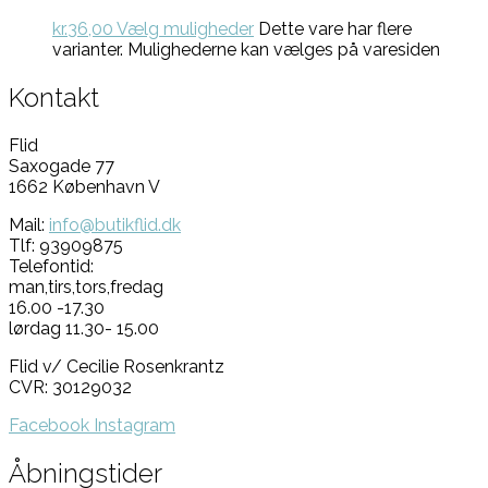
kr.
36,00
Vælg muligheder
Dette vare har flere
varianter. Mulighederne kan vælges på varesiden
Kontakt
Flid
Saxogade 77
1662 København V
Mail:
info@butikflid.dk
Tlf: 93909875
Telefontid:
man,tirs,tors,fredag
16.00 -17.30
lørdag 11.30- 15.00
Flid v/ Cecilie Rosenkrantz
CVR: 30129032
Facebook
Instagram
Åbningstider