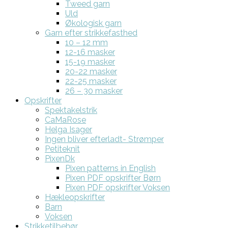
Tweed garn
Uld
Økologisk garn
Garn efter strikkefasthed
10 – 12 mm
12-16 masker
15-19 masker
20-22 masker
22-25 masker
26 – 30 masker
Opskrifter
Spektakelstrik
CaMaRose
Helga Isager
Ingen bliver efterladt- Strømper
Petiteknit
PixenDk
Pixen patterns in English
Pixen PDF opskrifter Børn
Pixen PDF opskrifter Voksen
Hækleopskrifter
Barn
Voksen
Strikketilbehør