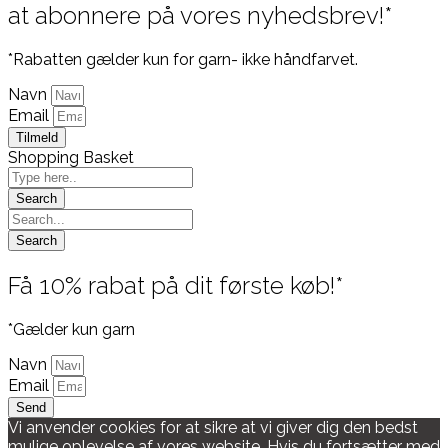
at abonnere på vores nyhedsbrev!*
*Rabatten gælder kun for garn- ikke håndfarvet.
Navn
Email
Tilmeld
Shopping Basket
Få 10% rabat på dit første køb!*
*Gælder kun garn
Navn
Email
Send
Vi anvender cookies for at sikre at vi giver dig den bedst
mulige oplevelse af vores website. Hvis du fortsætter med