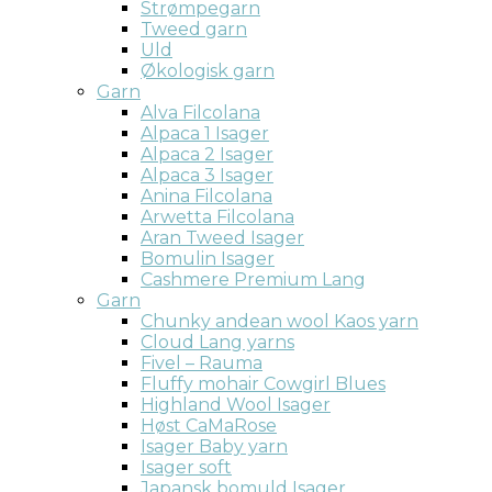
Strømpegarn
Tweed garn
Uld
Økologisk garn
Garn
Alva Filcolana
Alpaca 1 Isager
Alpaca 2 Isager
Alpaca 3 Isager
Anina Filcolana
Arwetta Filcolana
Aran Tweed Isager
Bomulin Isager
Cashmere Premium Lang
Garn
Chunky andean wool Kaos yarn
Cloud Lang yarns
Fivel – Rauma
Fluffy mohair Cowgirl Blues
Highland Wool Isager
Høst CaMaRose
Isager Baby yarn
Isager soft
Japansk bomuld Isager