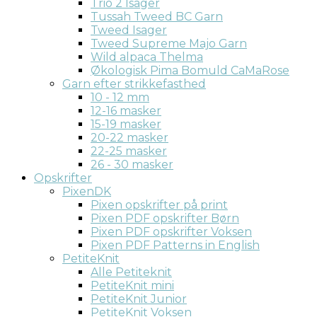
Trio 2 Isager
Tussah Tweed BC Garn
Tweed Isager
Tweed Supreme Majo Garn
Wild alpaca Thelma
Økologisk Pima Bomuld CaMaRose
Garn efter strikkefasthed
10 - 12 mm
12-16 masker
15-19 masker
20-22 masker
22-25 masker
26 - 30 masker
Opskrifter
PixenDK
Pixen opskrifter på print
Pixen PDF opskrifter Børn
Pixen PDF opskrifter Voksen
Pixen PDF Patterns in English
PetiteKnit
Alle Petiteknit
PetiteKnit mini
PetiteKnit Junior
PetiteKnit Voksen