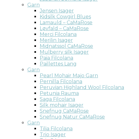
Garn
Jensen Isager
Kidsilk Cowgirl Blues
Lamauld – CaMaRose
Løvfald – CaMaRose
Merci Filcolana
Merilin Isager
Midnatssol CaMaRose
Mulberry silk Isager
Paia Filcolana
Paillettes Lang
Garn
Pearl Mohair Majo Garn
Pernilla Filcolana
Peruvian Highland Wool Filcolana
Petunia Rauma
Saga Filcolana
Silk mohair Isager
Snefnug CaMaRose
Snefnug Natur CaMaRose
Garn
Tilia Filcolana
Trio Isager