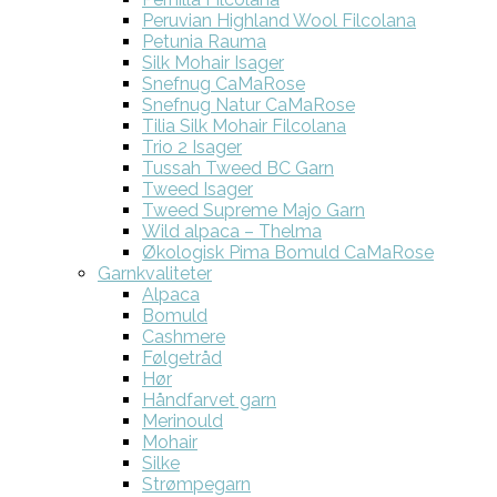
Peruvian Highland Wool Filcolana
Petunia Rauma
Silk Mohair Isager
Snefnug CaMaRose
Snefnug Natur CaMaRose
Tilia Silk Mohair Filcolana
Trio 2 Isager
Tussah Tweed BC Garn
Tweed Isager
Tweed Supreme Majo Garn
Wild alpaca – Thelma
Økologisk Pima Bomuld CaMaRose
Garnkvaliteter
Alpaca
Bomuld
Cashmere
Følgetråd
Hør
Håndfarvet garn
Merinould
Mohair
Silke
Strømpegarn