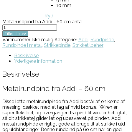
10 mm
Ryd
Metalrundpind fra Addi - 60 cm antal
Tilføj til kurv
Varenummer
Ikke mulig
Kategorier
Addi
,
Rundpinde
,
Rundpinde i metal
,
Strikkepinde
,
Strikketilbehør
Beskrivelse
Yderligere information
Beskrivelse
Metalrundpind fra Addi – 60 cm
Disse lette metalrundpinde fra Addi består af en kerne af
messing, dækket med et lag af hvid bronze. Wiren er
super fleksibel, og overgangen fra pind til wire er helt glat,
så dit strikketøj glider let og ubesværet på pinden. Addi
metal rundpinde er rigtigt gode at bruge til at strikke i uld
og uldblandinger. Denne rundpind på 60 cm har en god