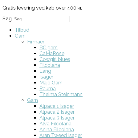
Gratis levering ved køb over 400 kr.
Søg
Tilbud
Garn
Firmaer
BC garn
CaMaRose
Cowgirl blues
Filcolana
Lang
Isager
Majo Garn
Rauma
Thelma Steinmann
Garn
Alpaca 1 Isager
Alpaca 2 Isager
Alpaca 3 Isager
Alva Filcolana
Anina Filcolana
Aran Tweed Isager