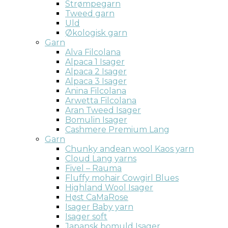
Strømpegarn
Tweed garn
Uld
Økologisk garn
Garn
Alva Filcolana
Alpaca 1 Isager
Alpaca 2 Isager
Alpaca 3 Isager
Anina Filcolana
Arwetta Filcolana
Aran Tweed Isager
Bomulin Isager
Cashmere Premium Lang
Garn
Chunky andean wool Kaos yarn
Cloud Lang yarns
Fivel – Rauma
Fluffy mohair Cowgirl Blues
Highland Wool Isager
Høst CaMaRose
Isager Baby yarn
Isager soft
Japansk bomuld Isager