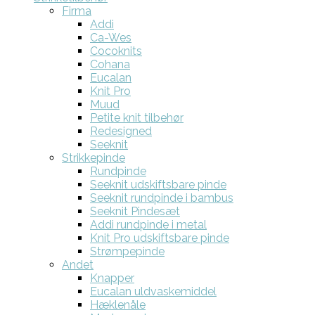
Firma
Addi
Ca-Wes
Cocoknits
Cohana
Eucalan
Knit Pro
Muud
Petite knit tilbehør
Redesigned
Seeknit
Strikkepinde
Rundpinde
Seeknit udskiftsbare pinde
Seeknit rundpinde i bambus
Seeknit Pindesæt
Addi rundpinde i metal
Knit Pro udskiftsbare pinde
Strømpepinde
Andet
Knapper
Eucalan uldvaskemiddel
Hæklenåle