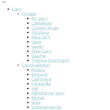
Garn
Firmaer
BC garn
CaMaRose
Cowgirl blues
Filcolana
Kaos Yarn
Lang
Isager
Majo Garn
Rauma
Thelma Steinmann
Garnkvaliteter
Alpaca
Bomuld
Cashmere
Følgetråd
Hør
Håndfarvet garn
Mohair
Silke
Sommergarner