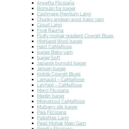
Arwetta Filcolana
Bomulin fra Isager
Cashmere Premium Lang
Chunky andean wool Kaos yarn
Cloud Lang
Fivel Rauma
Fluffy mohair gradient Cowgirl Blues
Highland Wool Isager
Høst CaMaRose
Isager Baby yarn
Isager Soft
Japansk bomuld Isager
Jensen Isager
Kidsilk Cowgirl Blues
Lamauld – CaMaRose
Løvfald – CaMaRose
Merci Filcolana
Merilin Isager
Midnatssol CaMaRose
Mulberry silk Isager
Paia Filcolana
Paillettes Lang
Pearl Mohair Majo Garn
Pernilla Filcolana