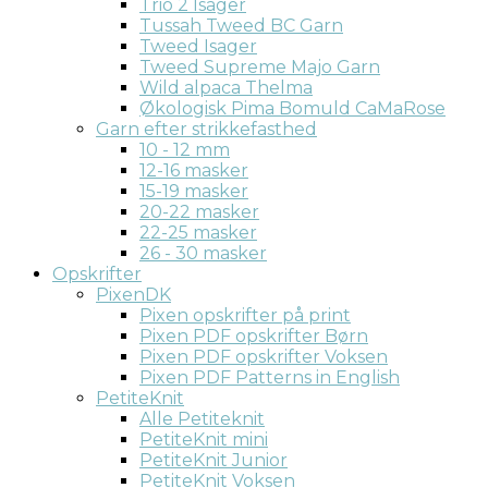
Trio 2 Isager
Tussah Tweed BC Garn
Tweed Isager
Tweed Supreme Majo Garn
Wild alpaca Thelma
Økologisk Pima Bomuld CaMaRose
Garn efter strikkefasthed
10 - 12 mm
12-16 masker
15-19 masker
20-22 masker
22-25 masker
26 - 30 masker
Opskrifter
PixenDK
Pixen opskrifter på print
Pixen PDF opskrifter Børn
Pixen PDF opskrifter Voksen
Pixen PDF Patterns in English
PetiteKnit
Alle Petiteknit
PetiteKnit mini
PetiteKnit Junior
PetiteKnit Voksen