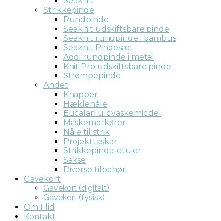
Seeknit
Strikkepinde
Rundpinde
Seeknit udskiftsbare pinde
Seeknit rundpinde i bambus
Seeknit Pindesæt
Addi rundpinde i metal
Knit Pro udskiftsbare pinde
Strømpepinde
Andet
Knapper
Hæklenåle
Eucalan uldvaskemiddel
Maskemarkører
Nåle til strik
Projekttasker
Strikkepinde-etuier
Sakse
Diverse tilbehør
Gavekort
Gavekort (digitalt)
Gavekort (fysisk)
Om Flid
Kontakt