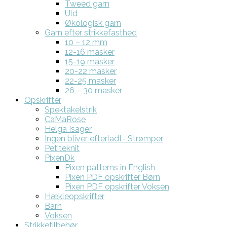
Tweed garn
Uld
Økologisk garn
Garn efter strikkefasthed
10 – 12 mm
12-16 masker
15-19 masker
20-22 masker
22-25 masker
26 – 30 masker
Opskrifter
Spektakelstrik
CaMaRose
Helga Isager
Ingen bliver efterladt- Strømper
Petiteknit
PixenDk
Pixen patterns in English
Pixen PDF opskrifter Børn
Pixen PDF opskrifter Voksen
Hækleopskrifter
Barn
Voksen
Strikketilbehør