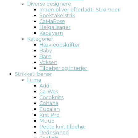
Diverse designere
Ingen bliver efterladt- Strømper
Spektakelstrik
CaMaRose
Helga Isager
Kaos yarn
Kategorier
Hækleopskrifter
Baby
Barn
Voksen
Tilbehør og interiør
Strikketilbehør
Firma
Addi
Ca-Wes
Cocoknits
Cohana
Eucalan
Knit Pro
Muud
Petite knit tilbehør
Redesigned