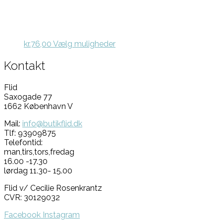
vælges
på
varesiden
Dette
kr.
76,00
Vælg muligheder
vare
har
Kontakt
flere
varianter.
Flid
Mulighederne
Saxogade 77
kan
1662 København V
vælges
på
Mail:
info@butikflid.dk
varesiden
Tlf: 93909875
Telefontid:
man,tirs,tors,fredag
16.00 -17.30
lørdag 11.30- 15.00
Flid v/ Cecilie Rosenkrantz
CVR: 30129032
Facebook
Instagram