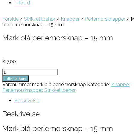
Tilbud
Forside
/
Strikketilbehør
/
Knapper
/
Perlemorsknapper
/ M
blå perlemorsknap – 15 mm
Mørk blå perlemorsknap – 15 mm
kr.
7,00
Mørk
blå
Tilføj til kurv
perlemorsknap
Varenummer
mørk blå perlemorsknap
Kategorier
Knapper
,
-
Perlemorsknapper
,
Strikketilbehør
15
mm
Beskrivelse
antal
Beskrivelse
Mørk blå perlemorsknap – 15 mm