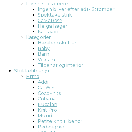
Diverse designere
Ingen bliver efterladt- Strømper
Spektakelstrik
CaMaRose
Helga Isager
Kaos yarn
Kategorier
Hækleopskrifter
Baby
Barn
Voksen
Tilbehør og interiør
Strikketilbehør
Firma
Addi
Ca-Wes
Cocoknits
Cohana
Eucalan
Knit Pro
Muud
Petite knit tilbehør
Redesigned