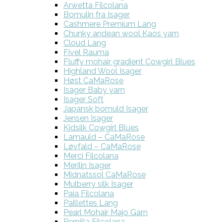
Arwetta Filcolana
Bomulin fra Isager
Cashmere Premium Lang
Chunky andean wool Kaos yarn
Cloud Lang
Fivel Rauma
Fluffy mohair gradient Cowgirl Blues
Highland Wool Isager
Høst CaMaRose
Isager Baby yarn
Isager Soft
Japansk bomuld Isager
Jensen Isager
Kidsilk Cowgirl Blues
Lamauld – CaMaRose
Løvfald – CaMaRose
Merci Filcolana
Merilin Isager
Midnatssol CaMaRose
Mulberry silk Isager
Paia Filcolana
Paillettes Lang
Pearl Mohair Majo Garn
Pernilla Filcolana