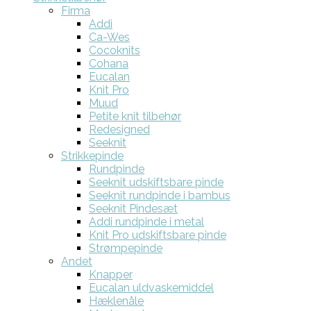
Firma
Addi
Ca-Wes
Cocoknits
Cohana
Eucalan
Knit Pro
Muud
Petite knit tilbehør
Redesigned
Seeknit
Strikkepinde
Rundpinde
Seeknit udskiftsbare pinde
Seeknit rundpinde i bambus
Seeknit Pindesæt
Addi rundpinde i metal
Knit Pro udskiftsbare pinde
Strømpepinde
Andet
Knapper
Eucalan uldvaskemiddel
Hæklenåle