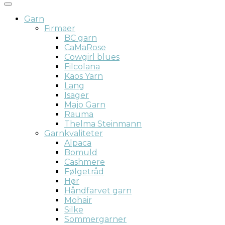
Garn
Firmaer
BC garn
CaMaRose
Cowgirl blues
Filcolana
Kaos Yarn
Lang
Isager
Majo Garn
Rauma
Thelma Steinmann
Garnkvaliteter
Alpaca
Bomuld
Cashmere
Følgetråd
Hør
Håndfarvet garn
Mohair
Silke
Sommergarner