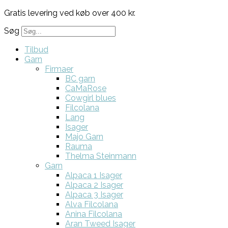
Gratis levering ved køb over 400 kr.
Søg
Tilbud
Garn
Firmaer
BC garn
CaMaRose
Cowgirl blues
Filcolana
Lang
Isager
Majo Garn
Rauma
Thelma Steinmann
Garn
Alpaca 1 Isager
Alpaca 2 Isager
Alpaca 3 Isager
Alva Filcolana
Anina Filcolana
Aran Tweed Isager