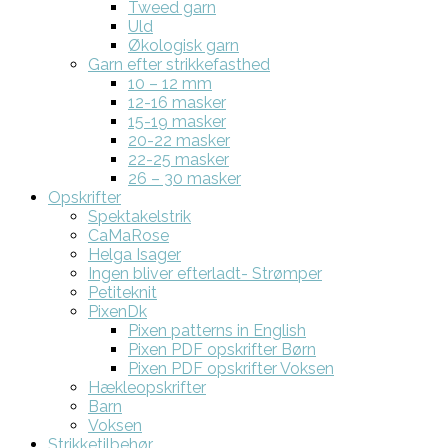
Tweed garn
Uld
Økologisk garn
Garn efter strikkefasthed
10 – 12 mm
12-16 masker
15-19 masker
20-22 masker
22-25 masker
26 – 30 masker
Opskrifter
Spektakelstrik
CaMaRose
Helga Isager
Ingen bliver efterladt- Strømper
Petiteknit
PixenDk
Pixen patterns in English
Pixen PDF opskrifter Børn
Pixen PDF opskrifter Voksen
Hækleopskrifter
Barn
Voksen
Strikketilbehør