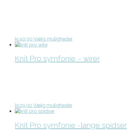
Dette
kr.
40,00
Vælg muligheder
vare
har
flere
Knit Pro symfonie – wirer
varianter.
Mulighederne
kan
vælges
på
varesiden
Dette
kr.
29,00
Vælg muligheder
vare
har
flere
Knit Pro symfonie -lange spidser
varianter.
Mulighederne