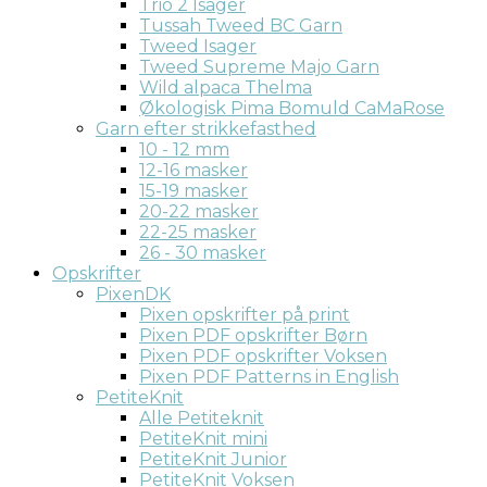
Trio 2 Isager
Tussah Tweed BC Garn
Tweed Isager
Tweed Supreme Majo Garn
Wild alpaca Thelma
Økologisk Pima Bomuld CaMaRose
Garn efter strikkefasthed
10 - 12 mm
12-16 masker
15-19 masker
20-22 masker
22-25 masker
26 - 30 masker
Opskrifter
PixenDK
Pixen opskrifter på print
Pixen PDF opskrifter Børn
Pixen PDF opskrifter Voksen
Pixen PDF Patterns in English
PetiteKnit
Alle Petiteknit
PetiteKnit mini
PetiteKnit Junior
PetiteKnit Voksen