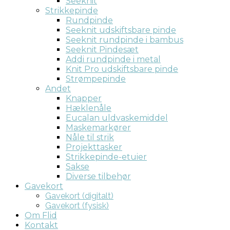
Seeknit
Strikkepinde
Rundpinde
Seeknit udskiftsbare pinde
Seeknit rundpinde i bambus
Seeknit Pindesæt
Addi rundpinde i metal
Knit Pro udskiftsbare pinde
Strømpepinde
Andet
Knapper
Hæklenåle
Eucalan uldvaskemiddel
Maskemarkører
Nåle til strik
Projekttasker
Strikkepinde-etuier
Sakse
Diverse tilbehør
Gavekort
Gavekort (digitalt)
Gavekort (fysisk)
Om Flid
Kontakt