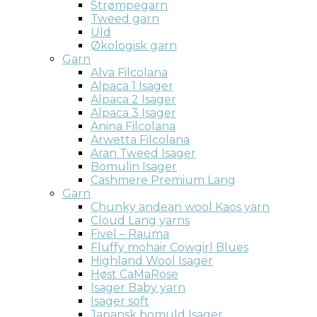
Strømpegarn
Tweed garn
Uld
Økologisk garn
Garn
Alva Filcolana
Alpaca 1 Isager
Alpaca 2 Isager
Alpaca 3 Isager
Anina Filcolana
Arwetta Filcolana
Aran Tweed Isager
Bomulin Isager
Cashmere Premium Lang
Garn
Chunky andean wool Kaos yarn
Cloud Lang yarns
Fivel – Rauma
Fluffy mohair Cowgirl Blues
Highland Wool Isager
Høst CaMaRose
Isager Baby yarn
Isager soft
Japansk bomuld Isager