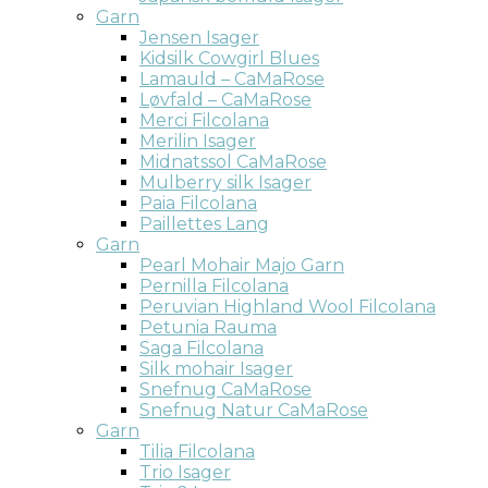
Garn
Jensen Isager
Kidsilk Cowgirl Blues
Lamauld – CaMaRose
Løvfald – CaMaRose
Merci Filcolana
Merilin Isager
Midnatssol CaMaRose
Mulberry silk Isager
Paia Filcolana
Paillettes Lang
Garn
Pearl Mohair Majo Garn
Pernilla Filcolana
Peruvian Highland Wool Filcolana
Petunia Rauma
Saga Filcolana
Silk mohair Isager
Snefnug CaMaRose
Snefnug Natur CaMaRose
Garn
Tilia Filcolana
Trio Isager