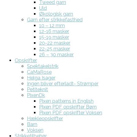
Tweed garn
Uld
Økologisk garn
Garn efter strikkefasthed
10 – 12 mm
12-16 masker
15-19 masker
20-22 masker
22-25 masker
26 – 30 masker
Opskrifter
Spektakelstrik
CaMaRose
Helga Isager
Ingen bliver efterladt- Strømper
Petiteknit
PixenDk
Pixen patterns in English
Pixen PDF opskrifter Børn
Pixen PDF opskrifter Voksen
Hækleopskrifter
Barn
Voksen
Strikketilbehør