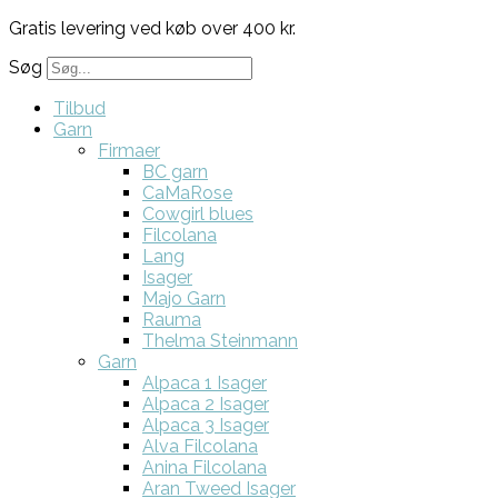
Gratis levering ved køb over 400 kr.
Søg
Tilbud
Garn
Firmaer
BC garn
CaMaRose
Cowgirl blues
Filcolana
Lang
Isager
Majo Garn
Rauma
Thelma Steinmann
Garn
Alpaca 1 Isager
Alpaca 2 Isager
Alpaca 3 Isager
Alva Filcolana
Anina Filcolana
Aran Tweed Isager