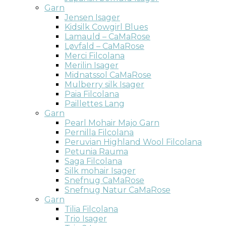
Garn
Jensen Isager
Kidsilk Cowgirl Blues
Lamauld – CaMaRose
Løvfald – CaMaRose
Merci Filcolana
Merilin Isager
Midnatssol CaMaRose
Mulberry silk Isager
Paia Filcolana
Paillettes Lang
Garn
Pearl Mohair Majo Garn
Pernilla Filcolana
Peruvian Highland Wool Filcolana
Petunia Rauma
Saga Filcolana
Silk mohair Isager
Snefnug CaMaRose
Snefnug Natur CaMaRose
Garn
Tilia Filcolana
Trio Isager