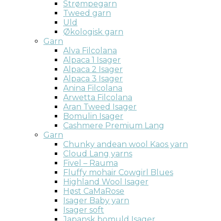
Strømpegarn
Tweed garn
Uld
Økologisk garn
Garn
Alva Filcolana
Alpaca 1 Isager
Alpaca 2 Isager
Alpaca 3 Isager
Anina Filcolana
Arwetta Filcolana
Aran Tweed Isager
Bomulin Isager
Cashmere Premium Lang
Garn
Chunky andean wool Kaos yarn
Cloud Lang yarns
Fivel – Rauma
Fluffy mohair Cowgirl Blues
Highland Wool Isager
Høst CaMaRose
Isager Baby yarn
Isager soft
Japansk bomuld Isager