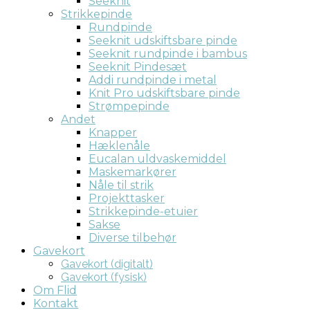
Seeknit
Strikkepinde
Rundpinde
Seeknit udskiftsbare pinde
Seeknit rundpinde i bambus
Seeknit Pindesæt
Addi rundpinde i metal
Knit Pro udskiftsbare pinde
Strømpepinde
Andet
Knapper
Hæklenåle
Eucalan uldvaskemiddel
Maskemarkører
Nåle til strik
Projekttasker
Strikkepinde-etuier
Sakse
Diverse tilbehør
Gavekort
Gavekort (digitalt)
Gavekort (fysisk)
Om Flid
Kontakt