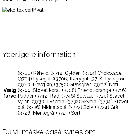
Yderligere information
(3700) Råhvid, (3712) Gylden, (3714) Chokolade,
(3704) Lysegul, ((3706) Karrygul, (3718) Lysegrøn,
(3740) Havgrøn, (3750) Græsgrøn, (3702) Natur,
Vælg
(3744) Støvet koral, (3708) Brændt orange, (3716)
farve
Pudder, (3742) Rød, (3746) Solbær, (3720) Støvet
syren, (3730) Lyseblå, (3732) Skyblå, (3734) Støvet
blå, (3736) Midnatsblå, (3722) Sølv, (3724) Grå,
(3726) Mørkegrå, (3729) Sort
Du vil måske også synes om