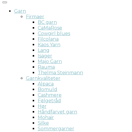
Garn
Firmaer
BC garn
CaMaRose
Cowgirl blues
Filcolana
Kaos Yarn
Lang
Isager
Majo Garn
Rauma
Thelma Steinmann
Garnkvaliteter
Alpaca
Bomuld
Cashmere
Følgetråd
Hør
Håndfarvet garn
Mohair
Silke
Sommergarner