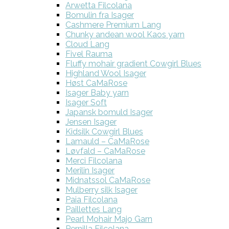
Arwetta Filcolana
Bomulin fra Isager
Cashmere Premium Lang
Chunky andean wool Kaos yarn
Cloud Lang
Fivel Rauma
Fluffy mohair gradient Cowgirl Blues
Highland Wool Isager
Høst CaMaRose
Isager Baby yarn
Isager Soft
Japansk bomuld Isager
Jensen Isager
Kidsilk Cowgirl Blues
Lamauld – CaMaRose
Løvfald – CaMaRose
Merci Filcolana
Merilin Isager
Midnatssol CaMaRose
Mulberry silk Isager
Paia Filcolana
Paillettes Lang
Pearl Mohair Majo Garn
Pernilla Filcolana