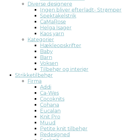
Diverse designere
Ingen bliver efterladt- Strømper
Spektakelstrik
CaMaRose
Helga Isager
Kaos yarn
Kategorier
Hækleopskrifter
Baby
Barn
Voksen
Tilbehør og interiør
Strikketilbehør
Firma
Addi
Ca-Wes
Cocoknits
Cohana
Eucalan
Knit Pro
Muud
Petite knit tilbehør
Redesigned