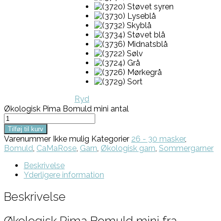
Ryd
Økologisk Pima Bomuld mini antal
Tilføj til kurv
Varenummer
Ikke mulig
Kategorier
26 - 30 masker
,
Bomuld
,
CaMaRose
,
Garn
,
Økologisk garn
,
Sommergarner
Beskrivelse
Yderligere information
Beskrivelse
Økologisk Pima Bomuld mini fra