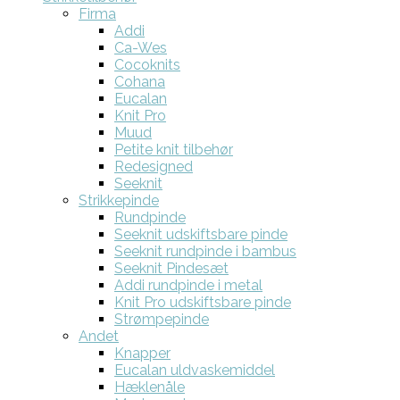
Firma
Addi
Ca-Wes
Cocoknits
Cohana
Eucalan
Knit Pro
Muud
Petite knit tilbehør
Redesigned
Seeknit
Strikkepinde
Rundpinde
Seeknit udskiftsbare pinde
Seeknit rundpinde i bambus
Seeknit Pindesæt
Addi rundpinde i metal
Knit Pro udskiftsbare pinde
Strømpepinde
Andet
Knapper
Eucalan uldvaskemiddel
Hæklenåle