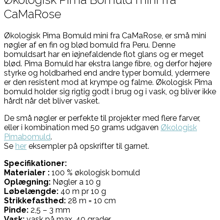
CaMaRose
Økologisk Pima Bomuld mini fra CaMaRose, er små mini
nøgler af en fin og blød bomuld fra Peru. Denne
bomuldsart har en iøjnefaldende flot glans og er meget
blød. Pima Bomuld har ekstra lange fibre, og derfor højere
styrke og holdbarhed end andre typer bomuld, ydermere
er den resistent mod at krympe og falme. Økologisk Pima
bomuld holder sig rigtig godt i brug og i vask, og bliver ikke
hårdt når det bliver vasket.
De små nøgler er perfekte til projekter med flere farver,
eller i kombination med 50 grams udgaven
Økologisk
Pimabomuld
.
Se
her
eksempler på opskrifter til garnet.
Specifikationer:
Materialer :
100 % økologisk bomuld
Oplægning:
Nøgler a 10 g
Løbelængde:
40 m pr 10 g
Strikkefasthed:
28 m = 10 cm
Pinde:
2,5 – 3 mm
Vask:
vask på max. 40 grader.