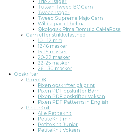
Trio 2 Isager
Tussah Tweed BC Garn
Tweed Isager
Tweed Supreme Majo Garn
Wild alpaca Thelma
Økologisk Pima Bomuld CaMaRose
Garn efter strikkefasthed
10 - 12 mm
12-16 masker
15-19 masker
20-22 masker
22-25 masker
26 - 30 masker
Opskrifter
PixenDK
Pixen opskrifter på print
Pixen PDF opskrifter Børn
Pixen PDF opskrifter Voksen
Pixen PDF Patterns in English
PetiteKnit
Alle Petiteknit
PetiteKnit mini
PetiteKnit Junior
PetiteKnit Voksen