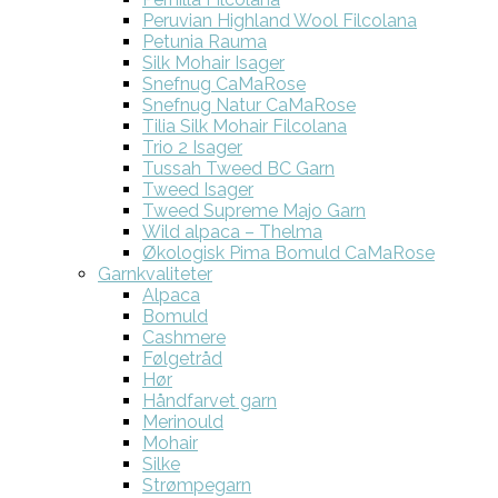
Peruvian Highland Wool Filcolana
Petunia Rauma
Silk Mohair Isager
Snefnug CaMaRose
Snefnug Natur CaMaRose
Tilia Silk Mohair Filcolana
Trio 2 Isager
Tussah Tweed BC Garn
Tweed Isager
Tweed Supreme Majo Garn
Wild alpaca – Thelma
Økologisk Pima Bomuld CaMaRose
Garnkvaliteter
Alpaca
Bomuld
Cashmere
Følgetråd
Hør
Håndfarvet garn
Merinould
Mohair
Silke
Strømpegarn