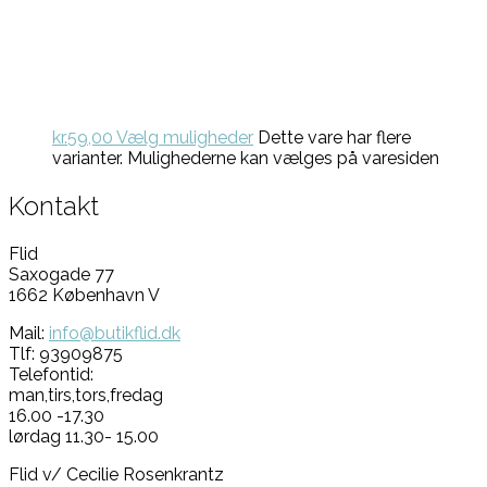
kr.
59,00
Vælg muligheder
Dette vare har flere
varianter. Mulighederne kan vælges på varesiden
Kontakt
Flid
Saxogade 77
1662 København V
Mail:
info@butikflid.dk
Tlf: 93909875
Telefontid:
man,tirs,tors,fredag
16.00 -17.30
lørdag 11.30- 15.00
Flid v/ Cecilie Rosenkrantz