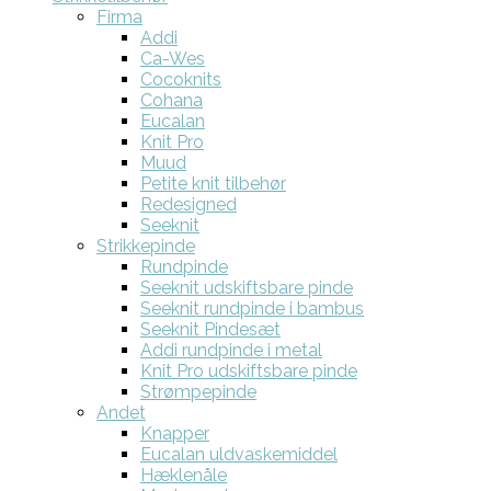
Firma
Addi
Ca-Wes
Cocoknits
Cohana
Eucalan
Knit Pro
Muud
Petite knit tilbehør
Redesigned
Seeknit
Strikkepinde
Rundpinde
Seeknit udskiftsbare pinde
Seeknit rundpinde i bambus
Seeknit Pindesæt
Addi rundpinde i metal
Knit Pro udskiftsbare pinde
Strømpepinde
Andet
Knapper
Eucalan uldvaskemiddel
Hæklenåle