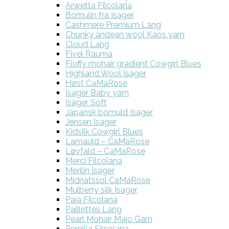
Arwetta Filcolana
Bomulin fra Isager
Cashmere Premium Lang
Chunky andean wool Kaos yarn
Cloud Lang
Fivel Rauma
Fluffy mohair gradient Cowgirl Blues
Highland Wool Isager
Høst CaMaRose
Isager Baby yarn
Isager Soft
Japansk bomuld Isager
Jensen Isager
Kidsilk Cowgirl Blues
Lamauld – CaMaRose
Løvfald – CaMaRose
Merci Filcolana
Merilin Isager
Midnatssol CaMaRose
Mulberry silk Isager
Paia Filcolana
Paillettes Lang
Pearl Mohair Majo Garn
Pernilla Filcolana