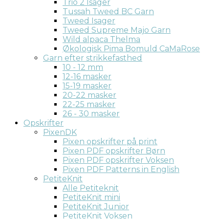
Trio 2 Isager
Tussah Tweed BC Garn
Tweed Isager
Tweed Supreme Majo Garn
Wild alpaca Thelma
Økologisk Pima Bomuld CaMaRose
Garn efter strikkefasthed
10 - 12 mm
12-16 masker
15-19 masker
20-22 masker
22-25 masker
26 - 30 masker
Opskrifter
PixenDK
Pixen opskrifter på print
Pixen PDF opskrifter Børn
Pixen PDF opskrifter Voksen
Pixen PDF Patterns in English
PetiteKnit
Alle Petiteknit
PetiteKnit mini
PetiteKnit Junior
PetiteKnit Voksen