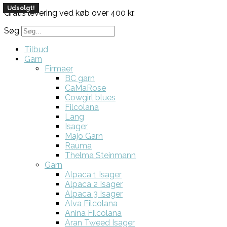
Udsolgt!
Udsolgt!
Gratis levering ved køb over 400 kr.
Søg
Tilbud
Garn
Firmaer
BC garn
CaMaRose
Cowgirl blues
Filcolana
Lang
Isager
Majo Garn
Rauma
Thelma Steinmann
Garn
Alpaca 1 Isager
Alpaca 2 Isager
Alpaca 3 Isager
Alva Filcolana
Anina Filcolana
Aran Tweed Isager