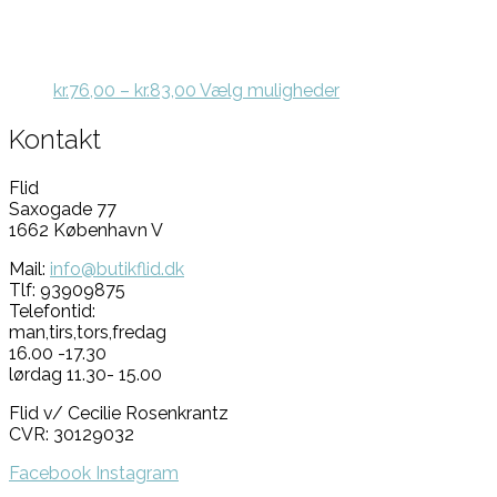
på
varesiden
Prisinterval:
Dette
kr.
76,00
–
kr.
83,00
Vælg muligheder
kr.76,00
vare
til
har
Kontakt
kr.83,00
flere
varianter.
Flid
Mulighederne
Saxogade 77
kan
1662 København V
vælges
på
Mail:
info@butikflid.dk
varesiden
Tlf: 93909875
Telefontid:
man,tirs,tors,fredag
16.00 -17.30
lørdag 11.30- 15.00
Flid v/ Cecilie Rosenkrantz
CVR: 30129032
Facebook
Instagram