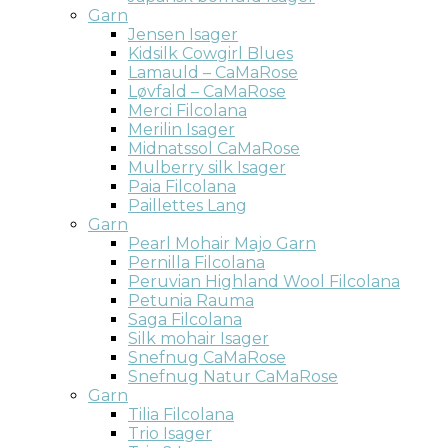
Garn
Jensen Isager
Kidsilk Cowgirl Blues
Lamauld – CaMaRose
Løvfald – CaMaRose
Merci Filcolana
Merilin Isager
Midnatssol CaMaRose
Mulberry silk Isager
Paia Filcolana
Paillettes Lang
Garn
Pearl Mohair Majo Garn
Pernilla Filcolana
Peruvian Highland Wool Filcolana
Petunia Rauma
Saga Filcolana
Silk mohair Isager
Snefnug CaMaRose
Snefnug Natur CaMaRose
Garn
Tilia Filcolana
Trio Isager