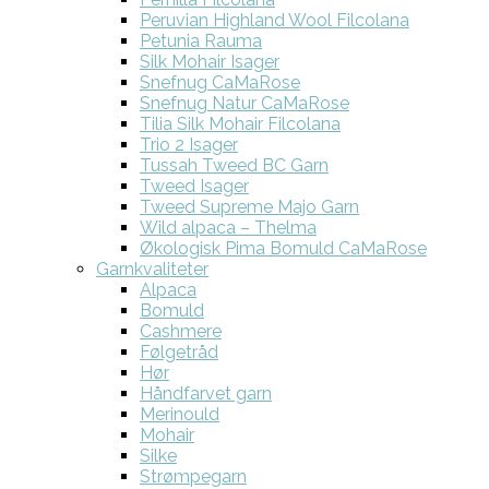
Peruvian Highland Wool Filcolana
Petunia Rauma
Silk Mohair Isager
Snefnug CaMaRose
Snefnug Natur CaMaRose
Tilia Silk Mohair Filcolana
Trio 2 Isager
Tussah Tweed BC Garn
Tweed Isager
Tweed Supreme Majo Garn
Wild alpaca – Thelma
Økologisk Pima Bomuld CaMaRose
Garnkvaliteter
Alpaca
Bomuld
Cashmere
Følgetråd
Hør
Håndfarvet garn
Merinould
Mohair
Silke
Strømpegarn