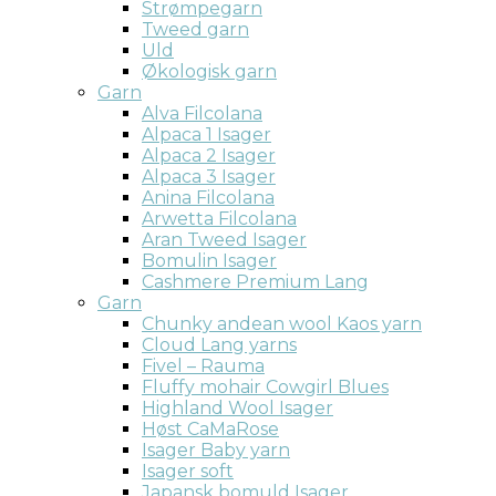
Strømpegarn
Tweed garn
Uld
Økologisk garn
Garn
Alva Filcolana
Alpaca 1 Isager
Alpaca 2 Isager
Alpaca 3 Isager
Anina Filcolana
Arwetta Filcolana
Aran Tweed Isager
Bomulin Isager
Cashmere Premium Lang
Garn
Chunky andean wool Kaos yarn
Cloud Lang yarns
Fivel – Rauma
Fluffy mohair Cowgirl Blues
Highland Wool Isager
Høst CaMaRose
Isager Baby yarn
Isager soft
Japansk bomuld Isager