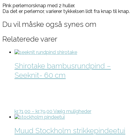
Pink perlemorsknap med 2 huller.
Da det er perlemor, varierer tykkelsen lidt fra knap til knap.
Du vil måske også synes om
Relaterede varer
Shirotake bambusrundpind –
Seeknit- 60 cm
Prisinterval:
Dette
kr.
71,00
–
kr.
79,00
Vælg muligheder
kr.71,00
vare
til
har
kr.79,00
flere
Muud Stockholm strikkepindeetui
varianter.