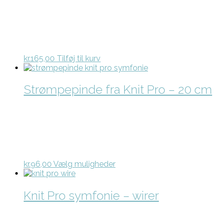
kan
vælges
på
varesiden
kr.
165,00
Tilføj til kurv
Strømpepinde fra Knit Pro – 20 cm
Dette
kr.
96,00
Vælg muligheder
vare
har
flere
Knit Pro symfonie – wirer
varianter.
Mulighederne
kan