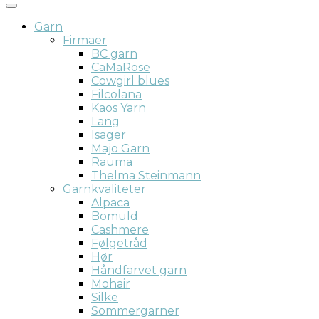
Garn
Firmaer
BC garn
CaMaRose
Cowgirl blues
Filcolana
Kaos Yarn
Lang
Isager
Majo Garn
Rauma
Thelma Steinmann
Garnkvaliteter
Alpaca
Bomuld
Cashmere
Følgetråd
Hør
Håndfarvet garn
Mohair
Silke
Sommergarner