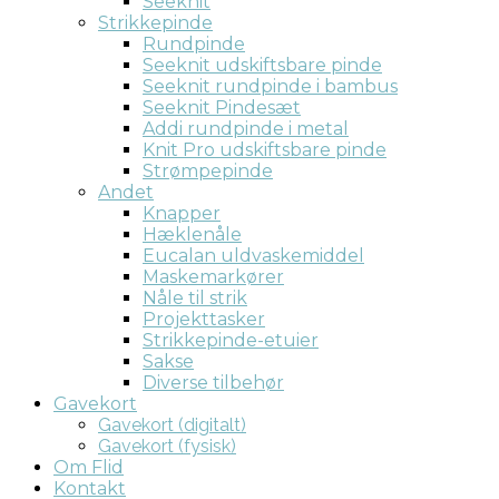
Seeknit
Strikkepinde
Rundpinde
Seeknit udskiftsbare pinde
Seeknit rundpinde i bambus
Seeknit Pindesæt
Addi rundpinde i metal
Knit Pro udskiftsbare pinde
Strømpepinde
Andet
Knapper
Hæklenåle
Eucalan uldvaskemiddel
Maskemarkører
Nåle til strik
Projekttasker
Strikkepinde-etuier
Sakse
Diverse tilbehør
Gavekort
Gavekort (digitalt)
Gavekort (fysisk)
Om Flid
Kontakt