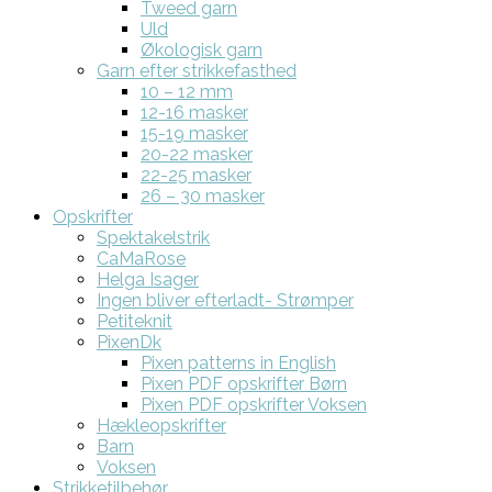
Tweed garn
Uld
Økologisk garn
Garn efter strikkefasthed
10 – 12 mm
12-16 masker
15-19 masker
20-22 masker
22-25 masker
26 – 30 masker
Opskrifter
Spektakelstrik
CaMaRose
Helga Isager
Ingen bliver efterladt- Strømper
Petiteknit
PixenDk
Pixen patterns in English
Pixen PDF opskrifter Børn
Pixen PDF opskrifter Voksen
Hækleopskrifter
Barn
Voksen
Strikketilbehør