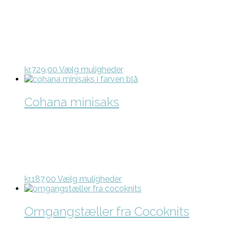
Mulighederne
kan
vælges
på
varesiden
Dette
kr.
729,00
Vælg muligheder
vare
har
flere
Cohana minisaks
varianter.
Mulighederne
kan
vælges
på
varesiden
Dette
kr.
187,00
Vælg muligheder
vare
har
flere
Omgangstæller fra Cocoknits
varianter.
Mulighederne