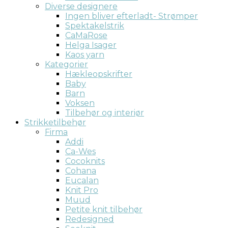
Diverse designere
Ingen bliver efterladt- Strømper
Spektakelstrik
CaMaRose
Helga Isager
Kaos yarn
Kategorier
Hækleopskrifter
Baby
Barn
Voksen
Tilbehør og interiør
Strikketilbehør
Firma
Addi
Ca-Wes
Cocoknits
Cohana
Eucalan
Knit Pro
Muud
Petite knit tilbehør
Redesigned