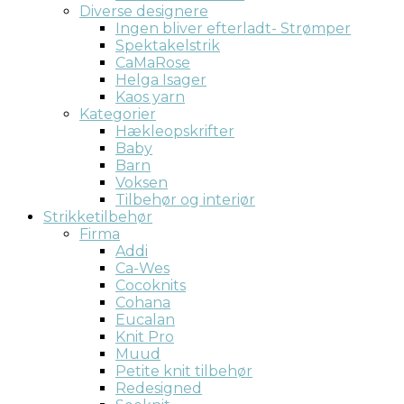
Diverse designere
Ingen bliver efterladt- Strømper
Spektakelstrik
CaMaRose
Helga Isager
Kaos yarn
Kategorier
Hækleopskrifter
Baby
Barn
Voksen
Tilbehør og interiør
Strikketilbehør
Firma
Addi
Ca-Wes
Cocoknits
Cohana
Eucalan
Knit Pro
Muud
Petite knit tilbehør
Redesigned