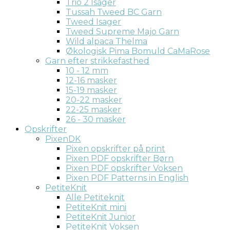
Trio 2 Isager
Tussah Tweed BC Garn
Tweed Isager
Tweed Supreme Majo Garn
Wild alpaca Thelma
Økologisk Pima Bomuld CaMaRose
Garn efter strikkefasthed
10 - 12 mm
12-16 masker
15-19 masker
20-22 masker
22-25 masker
26 - 30 masker
Opskrifter
PixenDK
Pixen opskrifter på print
Pixen PDF opskrifter Børn
Pixen PDF opskrifter Voksen
Pixen PDF Patterns in English
PetiteKnit
Alle Petiteknit
PetiteKnit mini
PetiteKnit Junior
PetiteKnit Voksen