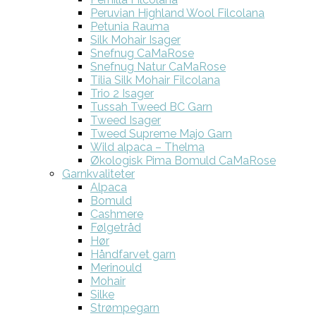
Peruvian Highland Wool Filcolana
Petunia Rauma
Silk Mohair Isager
Snefnug CaMaRose
Snefnug Natur CaMaRose
Tilia Silk Mohair Filcolana
Trio 2 Isager
Tussah Tweed BC Garn
Tweed Isager
Tweed Supreme Majo Garn
Wild alpaca – Thelma
Økologisk Pima Bomuld CaMaRose
Garnkvaliteter
Alpaca
Bomuld
Cashmere
Følgetråd
Hør
Håndfarvet garn
Merinould
Mohair
Silke
Strømpegarn