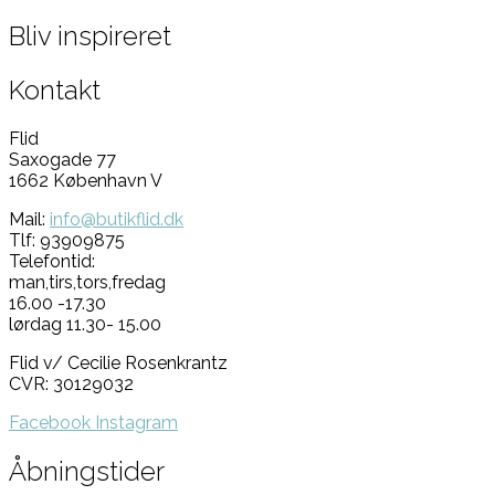
Bliv inspireret
Kontakt
Flid
Saxogade 77
1662 København V
Mail:
info@butikflid.dk
Tlf: 93909875
Telefontid:
man,tirs,tors,fredag
16.00 -17.30
lørdag 11.30- 15.00
Flid v/ Cecilie Rosenkrantz
CVR: 30129032
Facebook
Instagram
Åbningstider