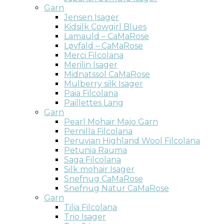
Garn
Jensen Isager
Kidsilk Cowgirl Blues
Lamauld – CaMaRose
Løvfald – CaMaRose
Merci Filcolana
Merilin Isager
Midnatssol CaMaRose
Mulberry silk Isager
Paia Filcolana
Paillettes Lang
Garn
Pearl Mohair Majo Garn
Pernilla Filcolana
Peruvian Highland Wool Filcolana
Petunia Rauma
Saga Filcolana
Silk mohair Isager
Snefnug CaMaRose
Snefnug Natur CaMaRose
Garn
Tilia Filcolana
Trio Isager