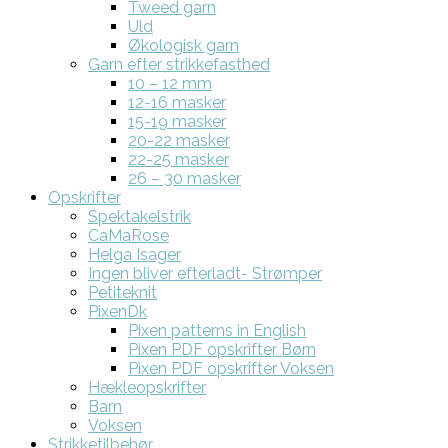
Tweed garn
Uld
Økologisk garn
Garn efter strikkefasthed
10 – 12 mm
12-16 masker
15-19 masker
20-22 masker
22-25 masker
26 – 30 masker
Opskrifter
Spektakelstrik
CaMaRose
Helga Isager
Ingen bliver efterladt- Strømper
Petiteknit
PixenDk
Pixen patterns in English
Pixen PDF opskrifter Børn
Pixen PDF opskrifter Voksen
Hækleopskrifter
Barn
Voksen
Strikketilbehør