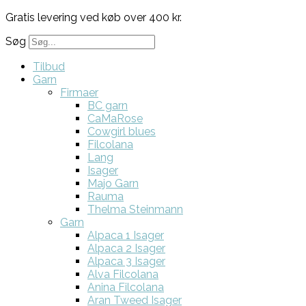
Gratis levering ved køb over 400 kr.
Søg
Tilbud
Garn
Firmaer
BC garn
CaMaRose
Cowgirl blues
Filcolana
Lang
Isager
Majo Garn
Rauma
Thelma Steinmann
Garn
Alpaca 1 Isager
Alpaca 2 Isager
Alpaca 3 Isager
Alva Filcolana
Anina Filcolana
Aran Tweed Isager