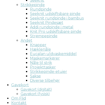
Seeknit
Strikkepinde
Rundpinde
Seeknit udskiftsbare pinde
Seeknit rundpinde i bambus
Seeknit Pindesæt
Addi rundpinde i metal
Knit Pro udskiftsbare pinde
Strømpepinde
Andet
Knapper
Hæklenåle
Eucalan uldvaskemiddel
Maskemarkører
Nåle til strik
Projekttasker
Strikkepinde-etuier
Sakse
Diverse tilbehør
Gavekort
Gavekort (digitalt)
Gavekort (fysisk)
Om Flid
Kontakt