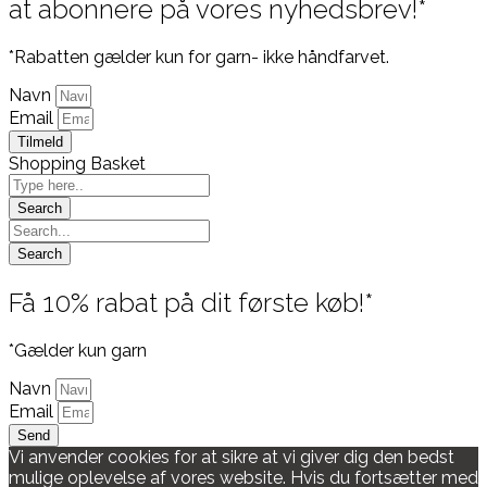
at abonnere på vores nyhedsbrev!*
*Rabatten gælder kun for garn- ikke håndfarvet.
Navn
Email
Tilmeld
Shopping Basket
Få 10% rabat på dit første køb!*
*Gælder kun garn
Navn
Email
Send
Vi anvender cookies for at sikre at vi giver dig den bedst
mulige oplevelse af vores website. Hvis du fortsætter med