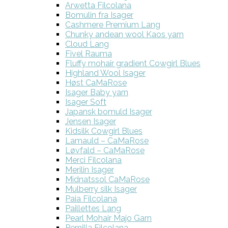
Arwetta Filcolana
Bomulin fra Isager
Cashmere Premium Lang
Chunky andean wool Kaos yarn
Cloud Lang
Fivel Rauma
Fluffy mohair gradient Cowgirl Blues
Highland Wool Isager
Høst CaMaRose
Isager Baby yarn
Isager Soft
Japansk bomuld Isager
Jensen Isager
Kidsilk Cowgirl Blues
Lamauld – CaMaRose
Løvfald – CaMaRose
Merci Filcolana
Merilin Isager
Midnatssol CaMaRose
Mulberry silk Isager
Paia Filcolana
Paillettes Lang
Pearl Mohair Majo Garn
Pernilla Filcolana