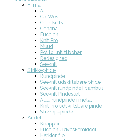
Firma
Addi
Ca-Wes
Cocoknits
Cohana
Eucalan
Knit Pro
Muud
Petite knit tilbehør
Redesigned
Seeknit
Strikkepinde
Rundpinde
Seeknit udskiftsbare pinde
Seeknit rundpinde i bambus
Seeknit Pindesæt
Addi rundpinde i metal
Knit Pro udskiftsbare pinde
Strømpepinde
Andet
Knapper
Eucalan uldvaskemiddel
Hæklenåle