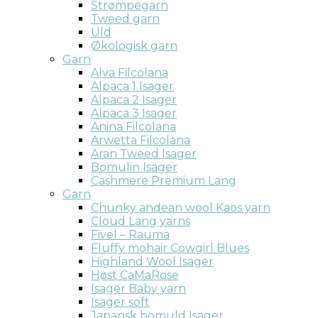
Strømpegarn
Tweed garn
Uld
Økologisk garn
Garn
Alva Filcolana
Alpaca 1 Isager
Alpaca 2 Isager
Alpaca 3 Isager
Anina Filcolana
Arwetta Filcolana
Aran Tweed Isager
Bomulin Isager
Cashmere Premium Lang
Garn
Chunky andean wool Kaos yarn
Cloud Lang yarns
Fivel – Rauma
Fluffy mohair Cowgirl Blues
Highland Wool Isager
Høst CaMaRose
Isager Baby yarn
Isager soft
Japansk bomuld Isager