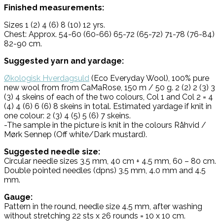
Finished measurements:
Sizes 1 (2) 4 (6) 8 (10) 12 yrs.
Chest: Approx. 54-60 (60-66) 65-72 (65-72) 71-78 (76-84)
82-90 cm.
Suggested yarn and yardage:
Økologisk Hverdagsuld
(Eco Everyday Wool), 100% pure
new wool from from CaMaRose, 150 m / 50 g. 2 (2) 2 (3) 3
(3) 4 skeins of each of the two colours, Col 1 and Col 2 = 4
(4) 4 (6) 6 (6) 8 skeins in total. Estimated yardage if knit in
one colour: 2 (3) 4 (5) 5 (6) 7 skeins.
-The sample in the picture is knit in the colours Råhvid /
Mørk Sennep (Off white/Dark mustard).
Suggested needle size:
Circular needle sizes 3.5 mm, 40 cm + 4.5 mm, 60 – 80 cm.
Double pointed needles (dpns) 3.5 mm, 4.0 mm and 4.5
mm.
Gauge:
Pattern in the round, needle size 4.5 mm, after washing
without stretching 22 sts x 26 rounds = 10 x 10 cm.