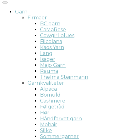
Garn
Firmaer
BC garn
CaMaRose
Cowgirl blues
Filcolana
Kaos Yarn
Lang
Isager
Majo Garn
Rauma
Thelma Steinmann
Garnkvaliteter
Alpaca
Bomuld
Cashmere
Følgetråd
Hør
Håndfarvet garn
Mohair
Silke
Sommergarner