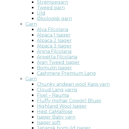
Strømpegarn
Tweed garn
Uld
Økologisk garn
Garn
Alva Filcolana
Alpaca 1 Isager
Alpaca 2 Isager
Alpaca 3 Isager
Anina Filcolana
Arwetta Filcolana
Aran Tweed Isager
Bomulin Isager
Cashmere Premium Lang
Garn
Chunky andean wool Kaos yarn
Cloud Lang yarns
Fivel – Rauma
Fluffy mohair Cowgirl Blues
Highland Wool Isager
Høst CaMaRose
Isager Baby yarn
Isager soft
Japansk bomuld Isager