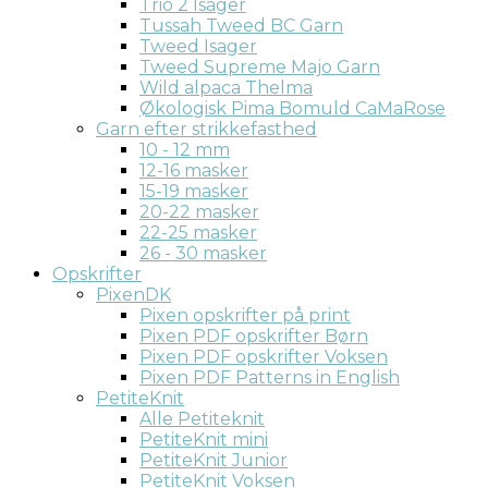
Trio 2 Isager
Tussah Tweed BC Garn
Tweed Isager
Tweed Supreme Majo Garn
Wild alpaca Thelma
Økologisk Pima Bomuld CaMaRose
Garn efter strikkefasthed
10 - 12 mm
12-16 masker
15-19 masker
20-22 masker
22-25 masker
26 - 30 masker
Opskrifter
PixenDK
Pixen opskrifter på print
Pixen PDF opskrifter Børn
Pixen PDF opskrifter Voksen
Pixen PDF Patterns in English
PetiteKnit
Alle Petiteknit
PetiteKnit mini
PetiteKnit Junior
PetiteKnit Voksen