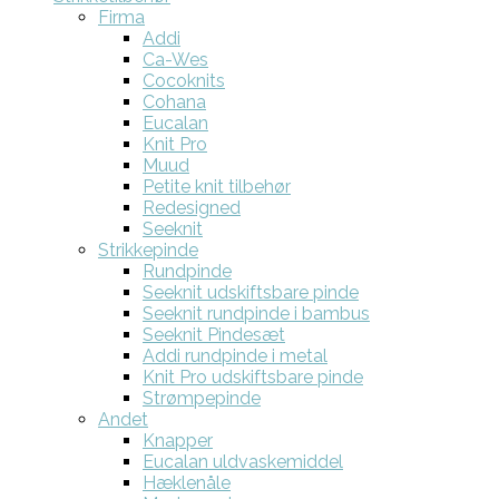
Firma
Addi
Ca-Wes
Cocoknits
Cohana
Eucalan
Knit Pro
Muud
Petite knit tilbehør
Redesigned
Seeknit
Strikkepinde
Rundpinde
Seeknit udskiftsbare pinde
Seeknit rundpinde i bambus
Seeknit Pindesæt
Addi rundpinde i metal
Knit Pro udskiftsbare pinde
Strømpepinde
Andet
Knapper
Eucalan uldvaskemiddel
Hæklenåle