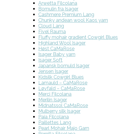
Arwetta Filcolana
Bomulin fra Isager
Cashmere Premium Lang
Chunky andean wool Kaos yarn
Cloud Lang
Fivel Rauma
Fluffy mohair gradient Cowgirl Blues
Highland Wool Isager
Høst CaMaRose
Isager Baby yarn
Isager Soft
Japansk bomuld Isager
Jensen Isager
Kidsilk Cowgirl Blues
Lamauld – CaMaRose
Løvfald – CaMaRose
Merci Filcolana
Merilin Isager
Midnatssol CaMaRose
Mulberry silk Isager
Paia Filcolana
Paillettes Lang
Pearl Mohair Majo Garn
Pernilla Filcolana