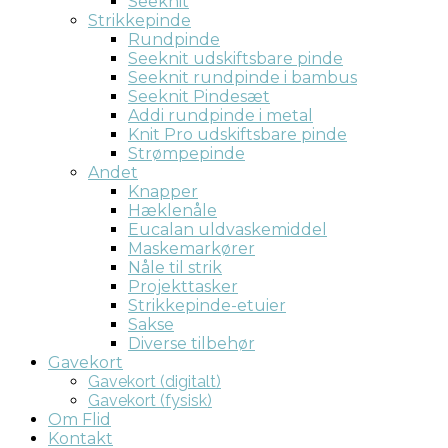
Seeknit
Strikkepinde
Rundpinde
Seeknit udskiftsbare pinde
Seeknit rundpinde i bambus
Seeknit Pindesæt
Addi rundpinde i metal
Knit Pro udskiftsbare pinde
Strømpepinde
Andet
Knapper
Hæklenåle
Eucalan uldvaskemiddel
Maskemarkører
Nåle til strik
Projekttasker
Strikkepinde-etuier
Sakse
Diverse tilbehør
Gavekort
Gavekort (digitalt)
Gavekort (fysisk)
Om Flid
Kontakt