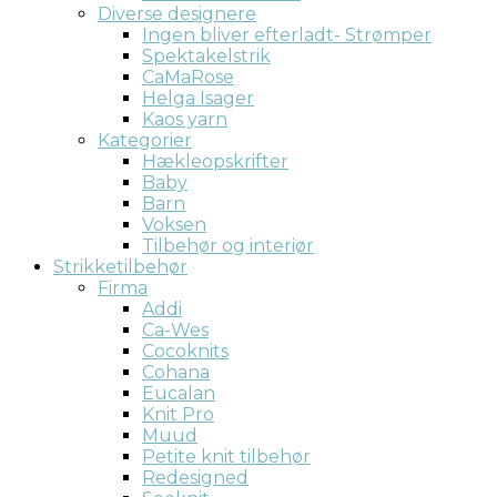
Diverse designere
Ingen bliver efterladt- Strømper
Spektakelstrik
CaMaRose
Helga Isager
Kaos yarn
Kategorier
Hækleopskrifter
Baby
Barn
Voksen
Tilbehør og interiør
Strikketilbehør
Firma
Addi
Ca-Wes
Cocoknits
Cohana
Eucalan
Knit Pro
Muud
Petite knit tilbehør
Redesigned