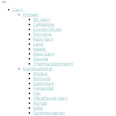
Garn
Firmaer
BC garn
CaMaRose
Cowgirl blues
Filcolana
Kaos Yarn
Lang
Isager
Majo Garn
Rauma
Thelma Steinmann
Garnkvaliteter
Alpaca
Bomuld
Cashmere
Følgetråd
Hør
Håndfarvet garn
Mohair
Silke
Sommergarner