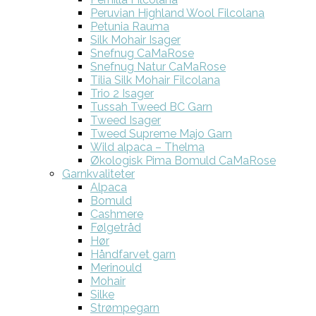
Peruvian Highland Wool Filcolana
Petunia Rauma
Silk Mohair Isager
Snefnug CaMaRose
Snefnug Natur CaMaRose
Tilia Silk Mohair Filcolana
Trio 2 Isager
Tussah Tweed BC Garn
Tweed Isager
Tweed Supreme Majo Garn
Wild alpaca – Thelma
Økologisk Pima Bomuld CaMaRose
Garnkvaliteter
Alpaca
Bomuld
Cashmere
Følgetråd
Hør
Håndfarvet garn
Merinould
Mohair
Silke
Strømpegarn