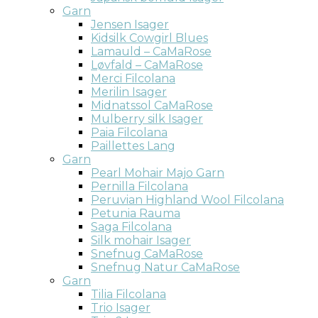
Garn
Jensen Isager
Kidsilk Cowgirl Blues
Lamauld – CaMaRose
Løvfald – CaMaRose
Merci Filcolana
Merilin Isager
Midnatssol CaMaRose
Mulberry silk Isager
Paia Filcolana
Paillettes Lang
Garn
Pearl Mohair Majo Garn
Pernilla Filcolana
Peruvian Highland Wool Filcolana
Petunia Rauma
Saga Filcolana
Silk mohair Isager
Snefnug CaMaRose
Snefnug Natur CaMaRose
Garn
Tilia Filcolana
Trio Isager