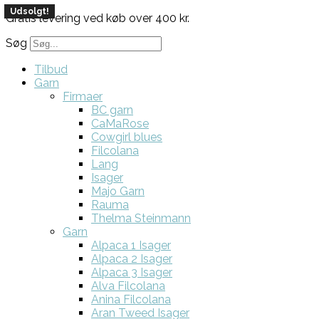
Udsolgt!
Gratis levering ved køb over 400 kr.
Søg
Tilbud
Garn
Firmaer
BC garn
CaMaRose
Cowgirl blues
Filcolana
Lang
Isager
Majo Garn
Rauma
Thelma Steinmann
Garn
Alpaca 1 Isager
Alpaca 2 Isager
Alpaca 3 Isager
Alva Filcolana
Anina Filcolana
Aran Tweed Isager