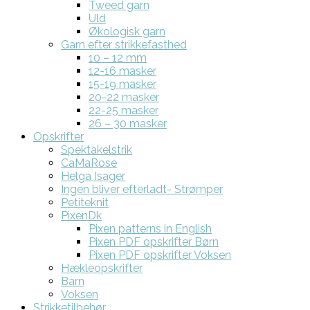
Tweed garn
Uld
Økologisk garn
Garn efter strikkefasthed
10 – 12 mm
12-16 masker
15-19 masker
20-22 masker
22-25 masker
26 – 30 masker
Opskrifter
Spektakelstrik
CaMaRose
Helga Isager
Ingen bliver efterladt- Strømper
Petiteknit
PixenDk
Pixen patterns in English
Pixen PDF opskrifter Børn
Pixen PDF opskrifter Voksen
Hækleopskrifter
Barn
Voksen
Strikketilbehør