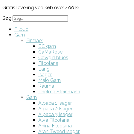
Gratis levering ved køb over 400 kr.
Søg
Tilbud
Garn
Firmaer
BC garn
CaMaRose
Cowgirl blues
Filcolana
Lang
Isager
Majo Garn
Rauma
Thelma Steinmann
Garn
Alpaca 1 Isager
Alpaca 2 Isager
Alpaca 3 Isager
Alva Filcolana
Anina Filcolana
Aran Tweed Isager