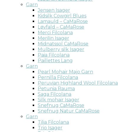
Garn
Jensen Isager
Kidsilk Cowgirl Blues
Lamauld – CaMaRose
Løvfald – CaMaRose
Merci Filcolana
Merilin Isager
Midnatssol CaMaRose
Mulberry silk Isager
Paia Filcolana
Paillettes Lang
Garn
Pearl Mohair Majo Garn
Pernilla Filcolana
Peruvian Highland Wool Filcolana
Petunia Rauma
Saga Filcolana
Silk mohair Isager
Snefnug CaMaRose
Snefnug Natur CaMaRose
Garn
Tilia Filcolana
Trio Isager