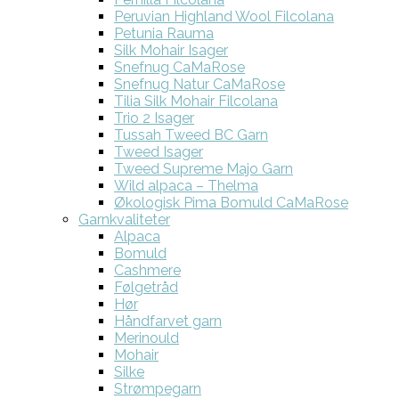
Peruvian Highland Wool Filcolana
Petunia Rauma
Silk Mohair Isager
Snefnug CaMaRose
Snefnug Natur CaMaRose
Tilia Silk Mohair Filcolana
Trio 2 Isager
Tussah Tweed BC Garn
Tweed Isager
Tweed Supreme Majo Garn
Wild alpaca – Thelma
Økologisk Pima Bomuld CaMaRose
Garnkvaliteter
Alpaca
Bomuld
Cashmere
Følgetråd
Hør
Håndfarvet garn
Merinould
Mohair
Silke
Strømpegarn