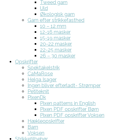
Tweed garn
Uld
Økologisk garn
Garn efter strikkefasthed
10 – 12 mm
12-16 masker
15-19 masker
20-22 masker
22-25 masker
26 – 30 masker
Opskrifter
Spektakelstrik
CaMaRose
Helga Isager
Ingen bliver efterladt- Strømper
Petiteknit
PixenDk
Pixen patterns in English
Pixen PDF opskrifter Børn
Pixen PDF opskrifter Voksen
Hækleopskrifter
Barn
Voksen
Strikketilbehør