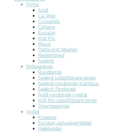
Firma
Addi
Ca-Wes
Cocoknits
Cohana
Eucalan
Knit Pro
Muud
Petite knit tilbehør
Redesigned
Seeknit
Strikkepinde
Rundpinde
Seeknit udskiftsbare pinde
Seeknit rundpinde i bambus
Seeknit Pindesæt
Addi rundpinde i metal
Knit Pro udskiftsbare pinde
Strømpepinde
Andet
Knapper
Eucalan uldvaskemiddel
Hæklenåle