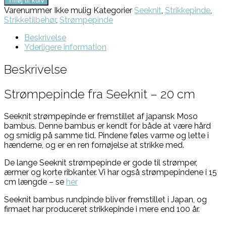
Tilføj til kurv
Varenummer
Ikke mulig
Kategorier
Seeknit
,
Strikkepinde
,
Strikketilbehør
,
Strømpepinde
Beskrivelse
Yderligere information
Beskrivelse
Strømpepinde fra Seeknit – 20 cm
Seeknit strømpepinde er fremstillet af japansk Moso
bambus. Denne bambus er kendt for både at være hård
og smidig på samme tid. Pindene føles varme og lette i
hænderne, og er en ren fornøjelse at strikke med.
De lange Seeknit strømpepinde er gode til strømper,
ærmer og korte ribkanter. Vi har også strømpepindene i 15
cm længde – se
her
Seeknit bambus rundpinde bliver fremstillet i Japan, og
firmaet har produceret strikkepinde i mere end 100 år.