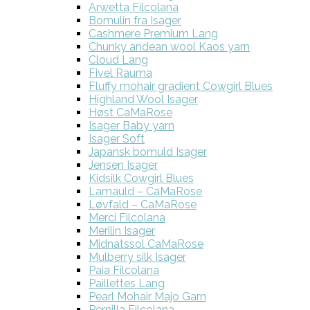
Arwetta Filcolana
Bomulin fra Isager
Cashmere Premium Lang
Chunky andean wool Kaos yarn
Cloud Lang
Fivel Rauma
Fluffy mohair gradient Cowgirl Blues
Highland Wool Isager
Høst CaMaRose
Isager Baby yarn
Isager Soft
Japansk bomuld Isager
Jensen Isager
Kidsilk Cowgirl Blues
Lamauld – CaMaRose
Løvfald – CaMaRose
Merci Filcolana
Merilin Isager
Midnatssol CaMaRose
Mulberry silk Isager
Paia Filcolana
Paillettes Lang
Pearl Mohair Majo Garn
Pernilla Filcolana