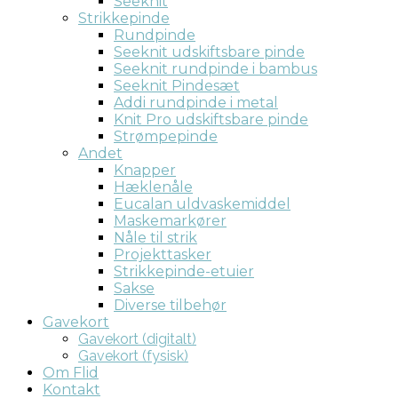
Seeknit
Strikkepinde
Rundpinde
Seeknit udskiftsbare pinde
Seeknit rundpinde i bambus
Seeknit Pindesæt
Addi rundpinde i metal
Knit Pro udskiftsbare pinde
Strømpepinde
Andet
Knapper
Hæklenåle
Eucalan uldvaskemiddel
Maskemarkører
Nåle til strik
Projekttasker
Strikkepinde-etuier
Sakse
Diverse tilbehør
Gavekort
Gavekort (digitalt)
Gavekort (fysisk)
Om Flid
Kontakt