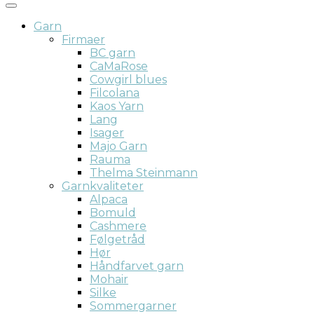
Garn
Firmaer
BC garn
CaMaRose
Cowgirl blues
Filcolana
Kaos Yarn
Lang
Isager
Majo Garn
Rauma
Thelma Steinmann
Garnkvaliteter
Alpaca
Bomuld
Cashmere
Følgetråd
Hør
Håndfarvet garn
Mohair
Silke
Sommergarner