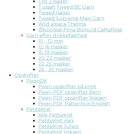
Trio 2 Isager
Tussah Tweed BC Garn
Tweed Isager
Tweed Supreme Majo Garn
Wild alpaca Thelma
Økologisk Pima Bomuld CaMaRose
Garn efter strikkefasthed
10 - 12 mm
12-16 masker
15-19 masker
20-22 masker
22-25 masker
26 - 30 masker
Opskrifter
PixenDK
Pixen opskrifter på print
Pixen PDF opskrifter Børn
Pixen PDF opskrifter Voksen
Pixen PDF Patterns in English
PetiteKnit
Alle Petiteknit
PetiteKnit mini
PetiteKnit Junior
PetiteKnit Voksen