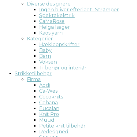
Diverse designere
Ingen bliver efterladt- Strømper
Spektakelstrik
CaMaRose
Helga Isager
Kaos yarn
Kategorier
Hækleopskrifter
Baby
Barn
Voksen
Tilbehør og interiør
Strikketilbehør
Firma
Addi
Ca-Wes
Cocoknits
Cohana
Eucalan
Knit Pro
Muud
Petite knit tilbehør
Redesigned