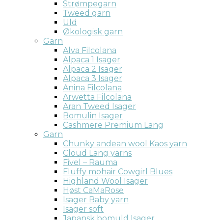
Strømpegarn
Tweed garn
Uld
Økologisk garn
Garn
Alva Filcolana
Alpaca 1 Isager
Alpaca 2 Isager
Alpaca 3 Isager
Anina Filcolana
Arwetta Filcolana
Aran Tweed Isager
Bomulin Isager
Cashmere Premium Lang
Garn
Chunky andean wool Kaos yarn
Cloud Lang yarns
Fivel – Rauma
Fluffy mohair Cowgirl Blues
Highland Wool Isager
Høst CaMaRose
Isager Baby yarn
Isager soft
Japansk bomuld Isager