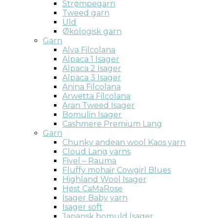
Strømpegarn
Tweed garn
Uld
Økologisk garn
Garn
Alva Filcolana
Alpaca 1 Isager
Alpaca 2 Isager
Alpaca 3 Isager
Anina Filcolana
Arwetta Filcolana
Aran Tweed Isager
Bomulin Isager
Cashmere Premium Lang
Garn
Chunky andean wool Kaos yarn
Cloud Lang yarns
Fivel – Rauma
Fluffy mohair Cowgirl Blues
Highland Wool Isager
Høst CaMaRose
Isager Baby yarn
Isager soft
Japansk bomuld Isager