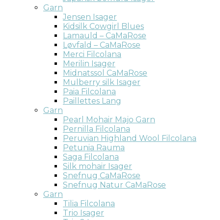
Garn
Jensen Isager
Kidsilk Cowgirl Blues
Lamauld – CaMaRose
Løvfald – CaMaRose
Merci Filcolana
Merilin Isager
Midnatssol CaMaRose
Mulberry silk Isager
Paia Filcolana
Paillettes Lang
Garn
Pearl Mohair Majo Garn
Pernilla Filcolana
Peruvian Highland Wool Filcolana
Petunia Rauma
Saga Filcolana
Silk mohair Isager
Snefnug CaMaRose
Snefnug Natur CaMaRose
Garn
Tilia Filcolana
Trio Isager