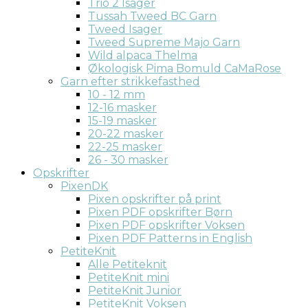
Trio 2 Isager
Tussah Tweed BC Garn
Tweed Isager
Tweed Supreme Majo Garn
Wild alpaca Thelma
Økologisk Pima Bomuld CaMaRose
Garn efter strikkefasthed
10 - 12 mm
12-16 masker
15-19 masker
20-22 masker
22-25 masker
26 - 30 masker
Opskrifter
PixenDK
Pixen opskrifter på print
Pixen PDF opskrifter Børn
Pixen PDF opskrifter Voksen
Pixen PDF Patterns in English
PetiteKnit
Alle Petiteknit
PetiteKnit mini
PetiteKnit Junior
PetiteKnit Voksen