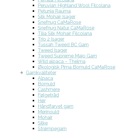
Peruvian Highland Wool Filcolana
Petunia Rauma
Silk Mohair Isager
Snefnug CaMaRose
Snefnug Natur CaMaRose
Tilia Silk Mohair Filcolana
Trio 2 Isager
Tussah Tweed BC Garn
Tweed Isager
Tweed Supreme Majo Garn
Wild alpaca – Thelma
Økologisk Pima Bomuld CaMaRose
Garnkvaliteter
Alpaca
Bomuld
Cashmere
Følgetråd
Hør
Håndfarvet garn
Merinould
Mohair
Silke
Strømpegarn