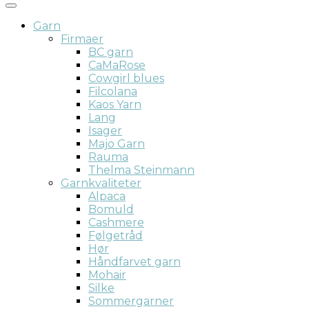
Garn
Firmaer
BC garn
CaMaRose
Cowgirl blues
Filcolana
Kaos Yarn
Lang
Isager
Majo Garn
Rauma
Thelma Steinmann
Garnkvaliteter
Alpaca
Bomuld
Cashmere
Følgetråd
Hør
Håndfarvet garn
Mohair
Silke
Sommergarner