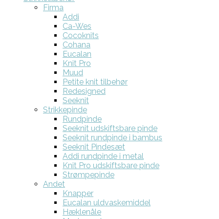
Firma
Addi
Ca-Wes
Cocoknits
Cohana
Eucalan
Knit Pro
Muud
Petite knit tilbehør
Redesigned
Seeknit
Strikkepinde
Rundpinde
Seeknit udskiftsbare pinde
Seeknit rundpinde i bambus
Seeknit Pindesæt
Addi rundpinde i metal
Knit Pro udskiftsbare pinde
Strømpepinde
Andet
Knapper
Eucalan uldvaskemiddel
Hæklenåle