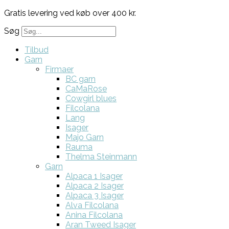
Gratis levering ved køb over 400 kr.
Søg
Tilbud
Garn
Firmaer
BC garn
CaMaRose
Cowgirl blues
Filcolana
Lang
Isager
Majo Garn
Rauma
Thelma Steinmann
Garn
Alpaca 1 Isager
Alpaca 2 Isager
Alpaca 3 Isager
Alva Filcolana
Anina Filcolana
Aran Tweed Isager