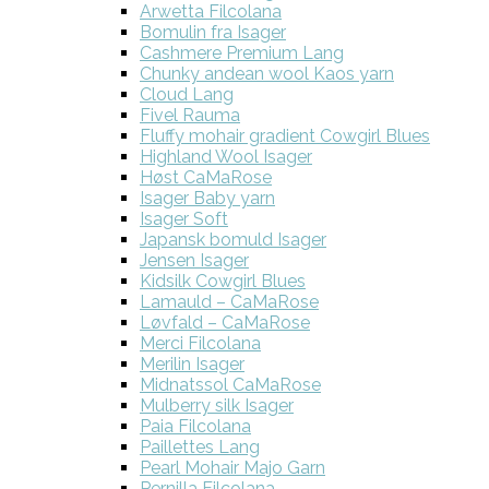
Arwetta Filcolana
Bomulin fra Isager
Cashmere Premium Lang
Chunky andean wool Kaos yarn
Cloud Lang
Fivel Rauma
Fluffy mohair gradient Cowgirl Blues
Highland Wool Isager
Høst CaMaRose
Isager Baby yarn
Isager Soft
Japansk bomuld Isager
Jensen Isager
Kidsilk Cowgirl Blues
Lamauld – CaMaRose
Løvfald – CaMaRose
Merci Filcolana
Merilin Isager
Midnatssol CaMaRose
Mulberry silk Isager
Paia Filcolana
Paillettes Lang
Pearl Mohair Majo Garn
Pernilla Filcolana