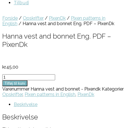
Tilbud
Forside
/
Opskrifter
/
PixenDk
/
Pixen patterns in
English
/ Hanna vest and bonnet Eng. PDF – PixenDk
Hanna vest and bonnet Eng. PDF –
PixenDk
kr.
45,00
Hanna
vest
Tilføj til kurv
and
Varenummer
Hanna vest and bonnet - Pixendk
Kategorier
bonnet
Opskrifter
,
Pixen patterns in English
,
PixenDk
Eng.
PDF
Beskrivelse
-
PixenDk
Beskrivelse
antal