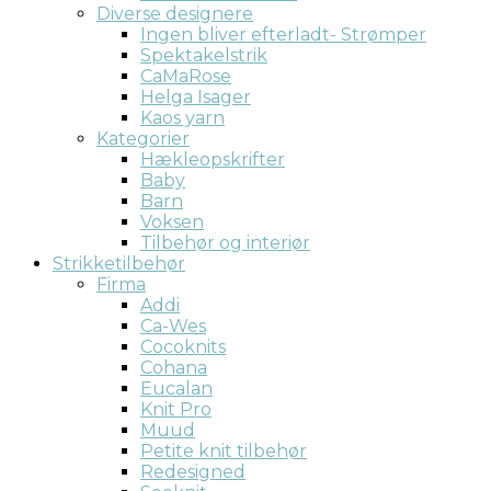
Diverse designere
Ingen bliver efterladt- Strømper
Spektakelstrik
CaMaRose
Helga Isager
Kaos yarn
Kategorier
Hækleopskrifter
Baby
Barn
Voksen
Tilbehør og interiør
Strikketilbehør
Firma
Addi
Ca-Wes
Cocoknits
Cohana
Eucalan
Knit Pro
Muud
Petite knit tilbehør
Redesigned