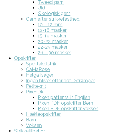
Tweed garn
Uld
Økologisk garn
Garn efter strikkefasthed
10 – 12 mm
12-16 masker
15-19 masker
20-22 masker
22-25 masker
26 – 30 masker
Opskrifter
Spektakelstrik
CaMaRose
Helga Isager
Ingen bliver efterladt- Strømper
Petiteknit
PixenDk
Pixen patterns in English
Pixen PDF opskrifter Børn
Pixen PDF opskrifter Voksen
Hækleopskrifter
Barn
Voksen
Strikketilbehør