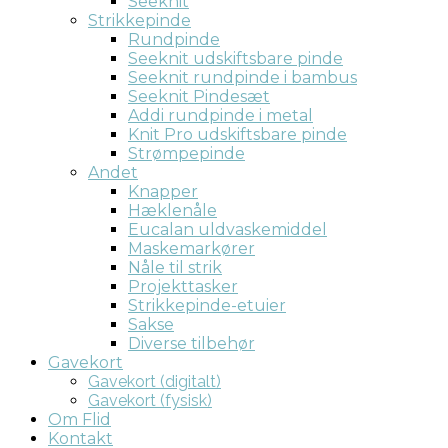
Seeknit
Strikkepinde
Rundpinde
Seeknit udskiftsbare pinde
Seeknit rundpinde i bambus
Seeknit Pindesæt
Addi rundpinde i metal
Knit Pro udskiftsbare pinde
Strømpepinde
Andet
Knapper
Hæklenåle
Eucalan uldvaskemiddel
Maskemarkører
Nåle til strik
Projekttasker
Strikkepinde-etuier
Sakse
Diverse tilbehør
Gavekort
Gavekort (digitalt)
Gavekort (fysisk)
Om Flid
Kontakt