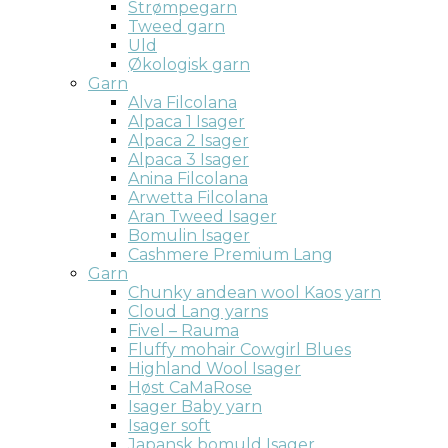
Strømpegarn
Tweed garn
Uld
Økologisk garn
Garn
Alva Filcolana
Alpaca 1 Isager
Alpaca 2 Isager
Alpaca 3 Isager
Anina Filcolana
Arwetta Filcolana
Aran Tweed Isager
Bomulin Isager
Cashmere Premium Lang
Garn
Chunky andean wool Kaos yarn
Cloud Lang yarns
Fivel – Rauma
Fluffy mohair Cowgirl Blues
Highland Wool Isager
Høst CaMaRose
Isager Baby yarn
Isager soft
Japansk bomuld Isager