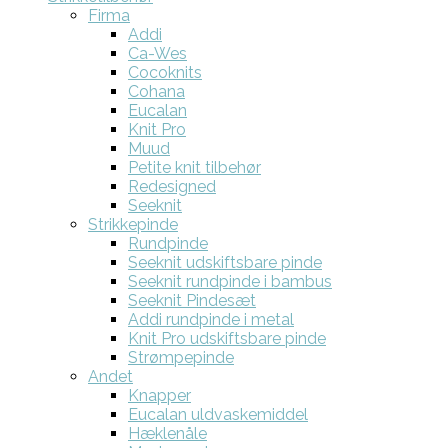
Firma
Addi
Ca-Wes
Cocoknits
Cohana
Eucalan
Knit Pro
Muud
Petite knit tilbehør
Redesigned
Seeknit
Strikkepinde
Rundpinde
Seeknit udskiftsbare pinde
Seeknit rundpinde i bambus
Seeknit Pindesæt
Addi rundpinde i metal
Knit Pro udskiftsbare pinde
Strømpepinde
Andet
Knapper
Eucalan uldvaskemiddel
Hæklenåle