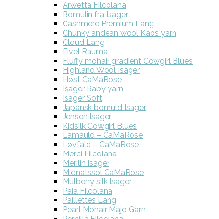
Arwetta Filcolana
Bomulin fra Isager
Cashmere Premium Lang
Chunky andean wool Kaos yarn
Cloud Lang
Fivel Rauma
Fluffy mohair gradient Cowgirl Blues
Highland Wool Isager
Høst CaMaRose
Isager Baby yarn
Isager Soft
Japansk bomuld Isager
Jensen Isager
Kidsilk Cowgirl Blues
Lamauld – CaMaRose
Løvfald – CaMaRose
Merci Filcolana
Merilin Isager
Midnatssol CaMaRose
Mulberry silk Isager
Paia Filcolana
Paillettes Lang
Pearl Mohair Majo Garn
Pernilla Filcolana