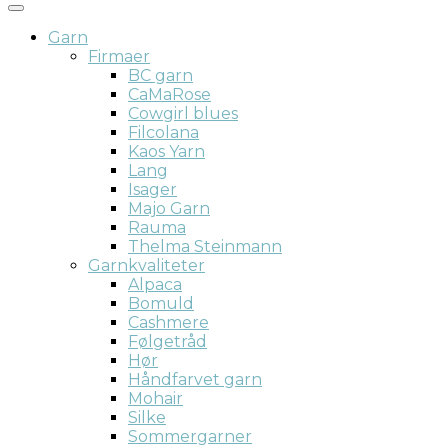
Garn
Firmaer
BC garn
CaMaRose
Cowgirl blues
Filcolana
Kaos Yarn
Lang
Isager
Majo Garn
Rauma
Thelma Steinmann
Garnkvaliteter
Alpaca
Bomuld
Cashmere
Følgetråd
Hør
Håndfarvet garn
Mohair
Silke
Sommergarner