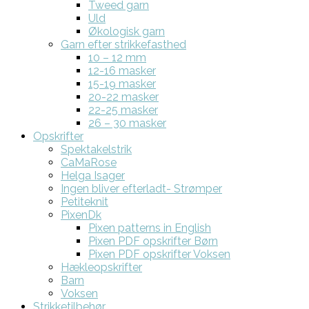
Tweed garn
Uld
Økologisk garn
Garn efter strikkefasthed
10 – 12 mm
12-16 masker
15-19 masker
20-22 masker
22-25 masker
26 – 30 masker
Opskrifter
Spektakelstrik
CaMaRose
Helga Isager
Ingen bliver efterladt- Strømper
Petiteknit
PixenDk
Pixen patterns in English
Pixen PDF opskrifter Børn
Pixen PDF opskrifter Voksen
Hækleopskrifter
Barn
Voksen
Strikketilbehør