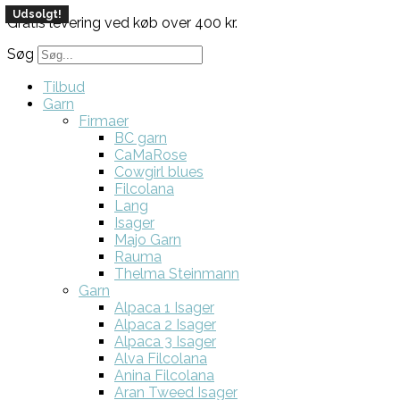
Udsolgt!
Udsolgt!
Gratis levering ved køb over 400 kr.
Søg
Tilbud
Garn
Firmaer
BC garn
CaMaRose
Cowgirl blues
Filcolana
Lang
Isager
Majo Garn
Rauma
Thelma Steinmann
Garn
Alpaca 1 Isager
Alpaca 2 Isager
Alpaca 3 Isager
Alva Filcolana
Anina Filcolana
Aran Tweed Isager