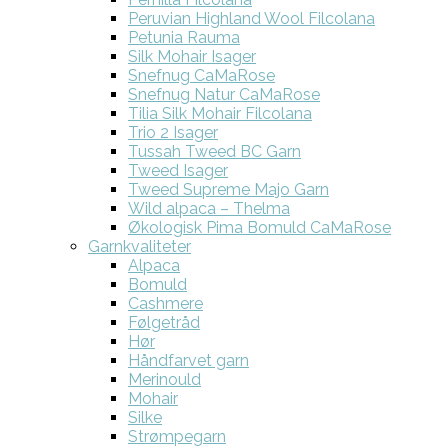
Peruvian Highland Wool Filcolana
Petunia Rauma
Silk Mohair Isager
Snefnug CaMaRose
Snefnug Natur CaMaRose
Tilia Silk Mohair Filcolana
Trio 2 Isager
Tussah Tweed BC Garn
Tweed Isager
Tweed Supreme Majo Garn
Wild alpaca – Thelma
Økologisk Pima Bomuld CaMaRose
Garnkvaliteter
Alpaca
Bomuld
Cashmere
Følgetråd
Hør
Håndfarvet garn
Merinould
Mohair
Silke
Strømpegarn