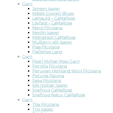
Garn
Jensen Isager
Kidsilk Cowgirl Blues
Lamauld – CaMaRose
Løvfald – CaMaRose
Merci Filcolana
Merilin Isager
Midnatssol CaMaRose
Mulberry silk Isager
Paia Filcolana
Paillettes Lang
Garn
Pearl Mohair Majo Garn
Pernilla Filcolana
Peruvian Highland Wool Filcolana
Petunia Rauma
Saga Filcolana
Silk mohair Isager
Snefnug CaMaRose
Snefnug Natur CaMaRose
Garn
Tilia Filcolana
Trio Isager