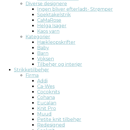
Diverse designere
Ingen bliver efterladt- Strømper
Spektakelstrik
CaMaRose
Helga Isager
Kaos yarn
Kategorier
Hækleopskrifter
Baby
Barn
Voksen
Tilbehør og interiør
Strikketilbehør
Firma
Addi
Ca-Wes
Cocoknits
Cohana
Eucalan
Knit Pro
Muud
Petite knit tilbehør
Redesigned