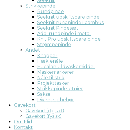
Seeknit
Strikkepinde
Rundpinde
Seeknit udskiftsbare pinde
Seeknit rundpinde i bambus
Seeknit Pindesæt
Addi rundpinde i metal
Knit Pro udskiftsbare pinde
Strømpepinde
Andet
Knapper
Hæklenåle
Eucalan uldvaskemiddel
Maskemarkører
Nåle til strik
Projekttasker
Strikkepinde-etuier
Sakse
Diverse tilbehør
Gavekort
Gavekort (digitalt)
Gavekort (fysisk)
Om Flid
Kontakt