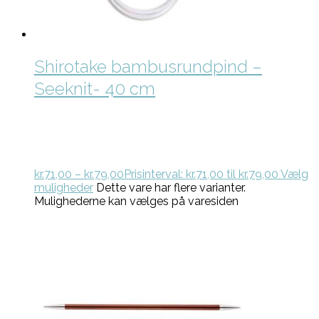
Shirotake bambusrundpind –
Seeknit- 40 cm
kr.
71,00
–
kr.
79,00
Prisinterval: kr.71,00 til kr.79,00
Vælg
muligheder
Dette vare har flere varianter.
Mulighederne kan vælges på varesiden