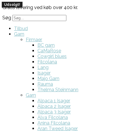
Udsolgt!
Udsolgt!
Gratis levering ved køb over 400 kr.
Søg
Tilbud
Garn
Firmaer
BC garn
CaMaRose
Cowgirl blues
Filcolana
Lang
Isager
Majo Garn
Rauma
Thelma Steinmann
Garn
Alpaca 1 Isager
Alpaca 2 Isager
Alpaca 3 Isager
Alva Filcolana
Anina Filcolana
Aran Tweed Isager