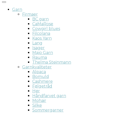
Garn
Firmaer
BC garn
CaMaRose
Cowgirl blues
Filcolana
Kaos Yarn
Lang
Isager
Majo Garn
Rauma
Thelma Steinmann
Garnkvaliteter
Alpaca
Bomuld
Cashmere
Følgetråd
Hør
Håndfarvet garn
Mohair
Silke
Sommergarner