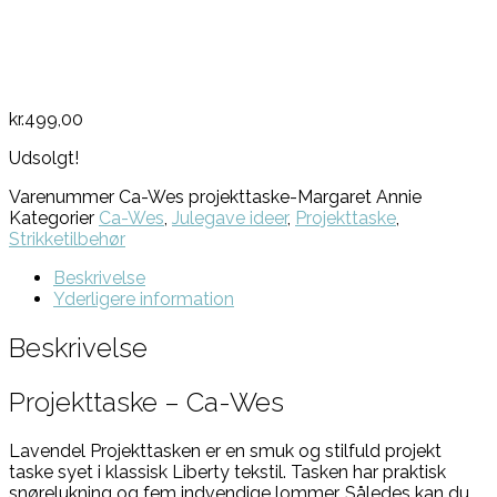
kr.
499,00
Udsolgt!
Varenummer
Ca-Wes projekttaske-Margaret Annie
Kategorier
Ca-Wes
,
Julegave ideer
,
Projekttaske
,
Strikketilbehør
Beskrivelse
Yderligere information
Beskrivelse
Projekttaske – Ca-Wes
Lavendel Projekttasken er en smuk og stilfuld projekt
taske syet i klassisk Liberty tekstil. Tasken har praktisk
snørelukning og fem indvendige lommer. Således kan du