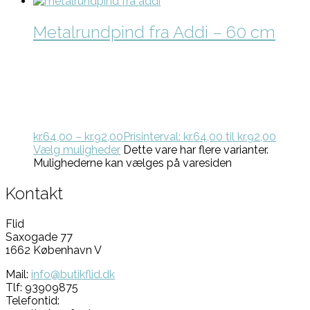
Metalrundpind fra Addi – 60 cm
kr.
64,00
–
kr.
92,00
Prisinterval: kr.64,00 til kr.92,00
Vælg muligheder
Dette vare har flere varianter.
Mulighederne kan vælges på varesiden
Kontakt
Flid
Saxogade 77
1662 København V
Mail:
info@butikflid.dk
Tlf: 93909875
Telefontid: