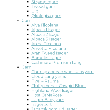
Strømpegarn
Tweed garn
Uld
Økologisk garn
Garn
Alva Filcolana
Alpaca 1 Isager
Alpaca 2 Isager
Alpaca 3 Isager
Anina Filcolana
Arwetta Filcolana
Aran Tweed Isager
Bomulin Isager
Cashmere Premium Lang
Garn
Chunky andean wool Kaos yarn
Cloud Lang yarns
Fivel – Rauma
Fluffy mohair Cowgirl Blues
Highland Wool Isager
Høst CaMaRose
Isager Baby yarn
Isager soft
Japansk bomuld Isager