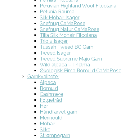
Peruvian Highland Wool Filcolana
Petunia Rauma
Silk Mohair Isager
Snefnug CaMaRose
Snefnug Natur CaMaRose
Tilia Silk Mohair Filcolana
Trio 2 Isager
Tussah Tweed BC Garn
Tweed Isager
Tweed Supreme Majo Garn
Wild alpaca – Thelma
Økologisk Pima Bomuld CaMaRose
Garnkvaliteter
Alpaca
Bomuld
Cashmere
Følgetråd
Hør
Håndfarvet garn
Merinould
Mohair
Silke
Strømpegarn