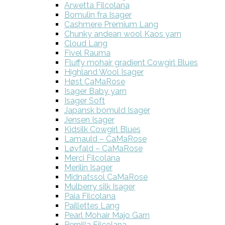
Arwetta Filcolana
Bomulin fra Isager
Cashmere Premium Lang
Chunky andean wool Kaos yarn
Cloud Lang
Fivel Rauma
Fluffy mohair gradient Cowgirl Blues
Highland Wool Isager
Høst CaMaRose
Isager Baby yarn
Isager Soft
Japansk bomuld Isager
Jensen Isager
Kidsilk Cowgirl Blues
Lamauld – CaMaRose
Løvfald – CaMaRose
Merci Filcolana
Merilin Isager
Midnatssol CaMaRose
Mulberry silk Isager
Paia Filcolana
Paillettes Lang
Pearl Mohair Majo Garn
Pernilla Filcolana