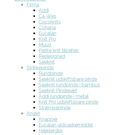
Firma
Addi
Ca-Wes
Cocoknits
Cohana
Eucalan
Knit Pro
Muud
Petite knit tilbehør
Redesigned
Seeknit
Strikkepinde
Rundpinde
Seeknit udskiftsbare pinde
Seeknit rundpinde i bambus
Seeknit Pindesæt
Addi rundpinde i metal
Knit Pro udskiftsbare pinde
Strømpepinde
Andet
Knapper
Eucalan uldvaskemiddel
Hæklenåle