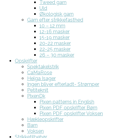
Tweed garn
Uld
Økologisk garn
Garn efter strikkefasthed
10 – 12 mm
12-16 masker
15-19 masker
20-22 masker
22-25 masker
26 – 30 masker
Opskrifter
Spektakelstrik
CaMaRose
Helga Isager
Ingen bliver efterladt- Strømper
Petiteknit
PixenDk
Pixen patterns in English
Pixen PDF opskrifter Børn
Pixen PDF opskrifter Voksen
Hækleopskrifter
Barn
Voksen
Strikketilbehør