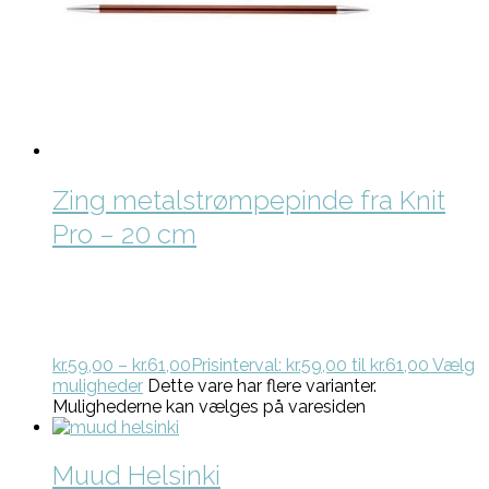
Zing metalstrømpepinde fra Knit
Pro – 20 cm
kr.
59,00
–
kr.
61,00
Prisinterval: kr.59,00 til kr.61,00
Vælg
muligheder
Dette vare har flere varianter.
Mulighederne kan vælges på varesiden
Muud Helsinki