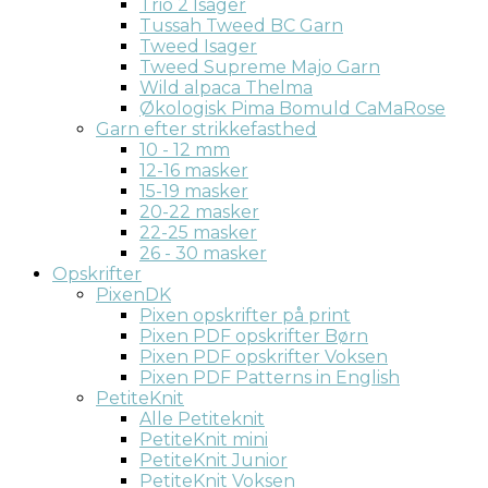
Trio 2 Isager
Tussah Tweed BC Garn
Tweed Isager
Tweed Supreme Majo Garn
Wild alpaca Thelma
Økologisk Pima Bomuld CaMaRose
Garn efter strikkefasthed
10 - 12 mm
12-16 masker
15-19 masker
20-22 masker
22-25 masker
26 - 30 masker
Opskrifter
PixenDK
Pixen opskrifter på print
Pixen PDF opskrifter Børn
Pixen PDF opskrifter Voksen
Pixen PDF Patterns in English
PetiteKnit
Alle Petiteknit
PetiteKnit mini
PetiteKnit Junior
PetiteKnit Voksen