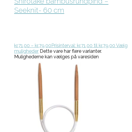
Shirotake bambusrundpind –
Seeknit- 60 cm
kr.
71,00
–
kr.
79,00
Prisinterval: kr.71,00 til kr.79,00
Vælg
muligheder
Dette vare har flere varianter.
Mulighederne kan vælges på varesiden