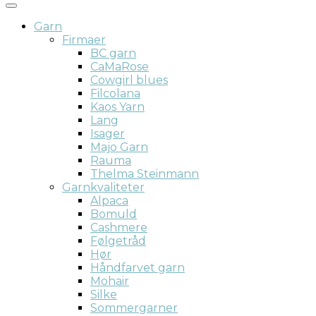
Garn
Firmaer
BC garn
CaMaRose
Cowgirl blues
Filcolana
Kaos Yarn
Lang
Isager
Majo Garn
Rauma
Thelma Steinmann
Garnkvaliteter
Alpaca
Bomuld
Cashmere
Følgetråd
Hør
Håndfarvet garn
Mohair
Silke
Sommergarner