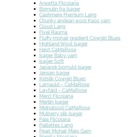
Arwetta Filcolana
Bomulin fra Isager
Cashmere Premium Lang
Chunky andean wool Kaos yarn
Cloud Lang
Fivel Rauma
Fluffy mohair gradient Cowgirl Blues
Highland Wool Isager
Høst CaMaRose
Isager Baby yarn
Isager Soft
Japansk bomuld Isager
Jensen Isager
Kidsilk Cowgirl Blues
Lamauld – CaMaRose
Løvfald – CaMaRose
Merci Filcolana
Merilin Isager
Midnatssol CaMaRose
Mulberry silk Isager
Paia Filcolana
Paillettes Lang
Pearl Mohair Majo Garn
Pernilla Filcolana