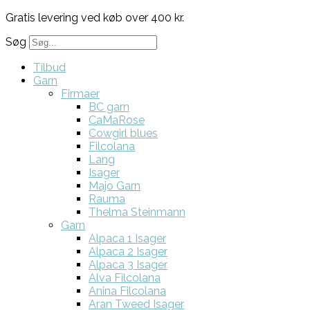
Gratis levering ved køb over 400 kr.
Søg
Tilbud
Garn
Firmaer
BC garn
CaMaRose
Cowgirl blues
Filcolana
Lang
Isager
Majo Garn
Rauma
Thelma Steinmann
Garn
Alpaca 1 Isager
Alpaca 2 Isager
Alpaca 3 Isager
Alva Filcolana
Anina Filcolana
Aran Tweed Isager