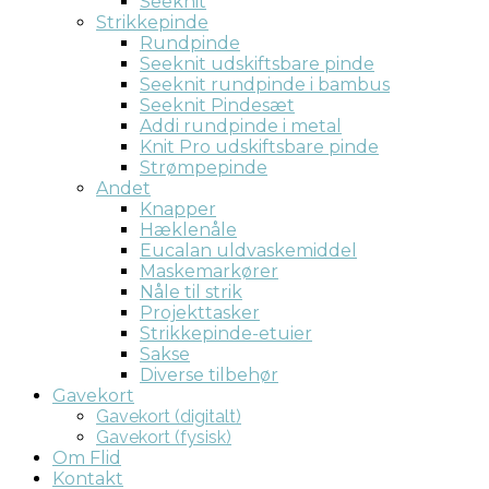
Seeknit
Strikkepinde
Rundpinde
Seeknit udskiftsbare pinde
Seeknit rundpinde i bambus
Seeknit Pindesæt
Addi rundpinde i metal
Knit Pro udskiftsbare pinde
Strømpepinde
Andet
Knapper
Hæklenåle
Eucalan uldvaskemiddel
Maskemarkører
Nåle til strik
Projekttasker
Strikkepinde-etuier
Sakse
Diverse tilbehør
Gavekort
Gavekort (digitalt)
Gavekort (fysisk)
Om Flid
Kontakt