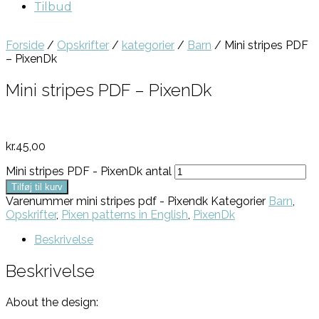
Tilbud
Forside
/
Opskrifter
/
kategorier
/
Barn
/ Mini stripes PDF
– PixenDk
Mini stripes PDF – PixenDk
kr.
45,00
Mini stripes PDF - PixenDk antal
Tilføj til kurv
Varenummer
mini stripes pdf - Pixendk
Kategorier
Barn
,
Opskrifter
,
Pixen patterns in English
,
PixenDk
Beskrivelse
Beskrivelse
About the design: