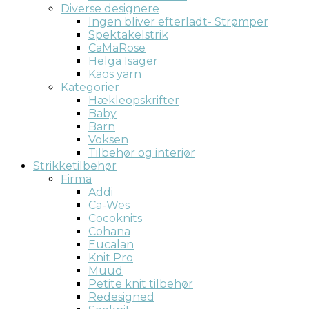
Diverse designere
Ingen bliver efterladt- Strømper
Spektakelstrik
CaMaRose
Helga Isager
Kaos yarn
Kategorier
Hækleopskrifter
Baby
Barn
Voksen
Tilbehør og interiør
Strikketilbehør
Firma
Addi
Ca-Wes
Cocoknits
Cohana
Eucalan
Knit Pro
Muud
Petite knit tilbehør
Redesigned