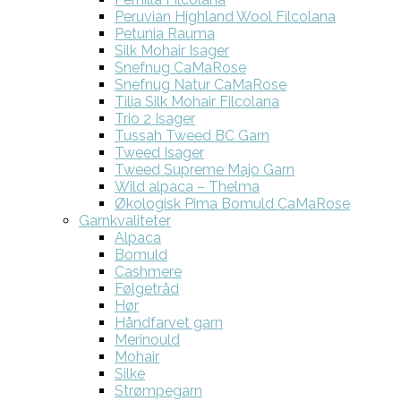
Peruvian Highland Wool Filcolana
Petunia Rauma
Silk Mohair Isager
Snefnug CaMaRose
Snefnug Natur CaMaRose
Tilia Silk Mohair Filcolana
Trio 2 Isager
Tussah Tweed BC Garn
Tweed Isager
Tweed Supreme Majo Garn
Wild alpaca – Thelma
Økologisk Pima Bomuld CaMaRose
Garnkvaliteter
Alpaca
Bomuld
Cashmere
Følgetråd
Hør
Håndfarvet garn
Merinould
Mohair
Silke
Strømpegarn