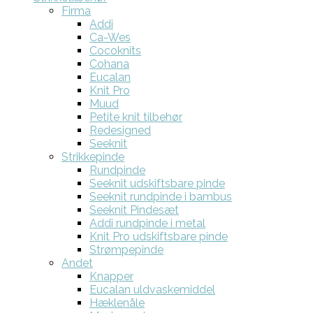
Firma
Addi
Ca-Wes
Cocoknits
Cohana
Eucalan
Knit Pro
Muud
Petite knit tilbehør
Redesigned
Seeknit
Strikkepinde
Rundpinde
Seeknit udskiftsbare pinde
Seeknit rundpinde i bambus
Seeknit Pindesæt
Addi rundpinde i metal
Knit Pro udskiftsbare pinde
Strømpepinde
Andet
Knapper
Eucalan uldvaskemiddel
Hæklenåle