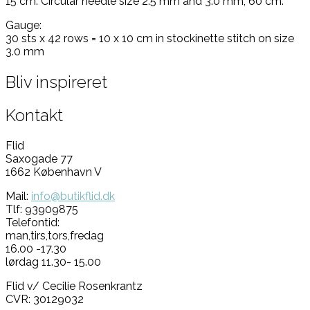
15 cm. Circular needle size 2.5 mm and 3.0 mm, 60 cm.
Gauge:
30 sts x 42 rows = 10 x 10 cm in stockinette stitch on size
3.0 mm
Bliv inspireret
Kontakt
Flid
Saxogade 77
1662 København V
Mail:
info@butikflid.dk
Tlf: 93909875
Telefontid:
man,tirs,tors,fredag
16.00 -17.30
lørdag 11.30- 15.00
Flid v/ Cecilie Rosenkrantz
CVR: 30129032