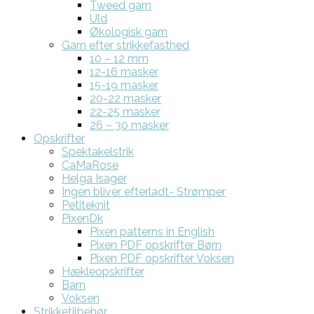
Tweed garn
Uld
Økologisk garn
Garn efter strikkefasthed
10 – 12 mm
12-16 masker
15-19 masker
20-22 masker
22-25 masker
26 – 30 masker
Opskrifter
Spektakelstrik
CaMaRose
Helga Isager
Ingen bliver efterladt- Strømper
Petiteknit
PixenDk
Pixen patterns in English
Pixen PDF opskrifter Børn
Pixen PDF opskrifter Voksen
Hækleopskrifter
Barn
Voksen
Strikketilbehør