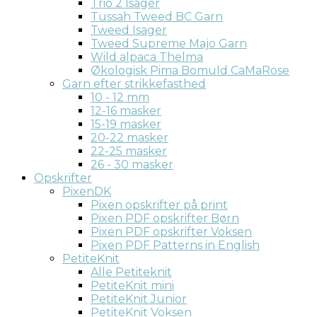
Trio 2 Isager
Tussah Tweed BC Garn
Tweed Isager
Tweed Supreme Majo Garn
Wild alpaca Thelma
Økologisk Pima Bomuld CaMaRose
Garn efter strikkefasthed
10 - 12 mm
12-16 masker
15-19 masker
20-22 masker
22-25 masker
26 - 30 masker
Opskrifter
PixenDK
Pixen opskrifter på print
Pixen PDF opskrifter Børn
Pixen PDF opskrifter Voksen
Pixen PDF Patterns in English
PetiteKnit
Alle Petiteknit
PetiteKnit mini
PetiteKnit Junior
PetiteKnit Voksen