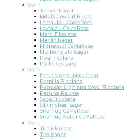
Garn
Jensen Isager
Kidsilk Cowgirl Blues
Lamauld – CaMaRose
Løvfald – CaMaRose
Merci Filcolana
Merilin Isager
Midnatssol CaMaRose
Mulberry silk Isager
Paia Filcolana
Paillettes Lang
Garn
Pearl Mohair Majo Garn
Pernilla Filcolana
Peruvian Highland Wool Filcolana
Petunia Rauma
Saga Filcolana
Silk mohair Isager
Snefnug CaMaRose
Snefnug Natur CaMaRose
Garn
Tilia Filcolana
Trio Isager