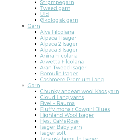
Strømpegarn
Tweed garn
Uld
Økologisk garn
Garn
Alva Filcolana
Alpaca 1 Isager
Alpaca 2 Isager
Alpaca 3 Isager
Anina Filcolana
Arwetta Filcolana
Aran Tweed Isager
Bomulin Isager
Cashmere Premium Lang
Garn
Chunky andean wool Kaos yarn
Cloud Lang yarns
Fivel – Rauma
Fluffy mohair Cowgirl Blues
Highland Wool Isager
Høst CaMaRose
Isager Baby yarn
Isager soft
Japansk bomuld Isager