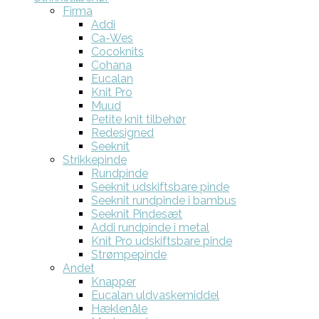
Firma
Addi
Ca-Wes
Cocoknits
Cohana
Eucalan
Knit Pro
Muud
Petite knit tilbehør
Redesigned
Seeknit
Strikkepinde
Rundpinde
Seeknit udskiftsbare pinde
Seeknit rundpinde i bambus
Seeknit Pindesæt
Addi rundpinde i metal
Knit Pro udskiftsbare pinde
Strømpepinde
Andet
Knapper
Eucalan uldvaskemiddel
Hæklenåle