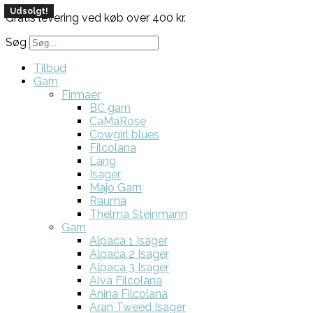
Udsolgt!
Udsolgt!
Gratis levering ved køb over 400 kr.
Søg
Tilbud
Garn
Firmaer
BC garn
CaMaRose
Cowgirl blues
Filcolana
Lang
Isager
Majo Garn
Rauma
Thelma Steinmann
Garn
Alpaca 1 Isager
Alpaca 2 Isager
Alpaca 3 Isager
Alva Filcolana
Anina Filcolana
Aran Tweed Isager