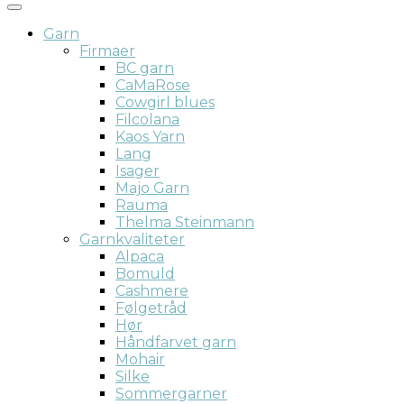
Garn
Firmaer
BC garn
CaMaRose
Cowgirl blues
Filcolana
Kaos Yarn
Lang
Isager
Majo Garn
Rauma
Thelma Steinmann
Garnkvaliteter
Alpaca
Bomuld
Cashmere
Følgetråd
Hør
Håndfarvet garn
Mohair
Silke
Sommergarner