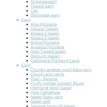
Strømpegarn
Tweed garn
Uld
Økologisk garn
Garn
Alva Filcolana
Alpaca 1 Isager
Alpaca 2 Isager
Alpaca 3 Isager
Anina Filcolana
Arwetta Filcolana
Aran Tweed Isager
Bomulin Isager
Cashmere Premium Lang
Garn
Chunky andean wool Kaos yarn
Cloud Lang yarns
Fivel – Rauma
Fluffy mohair Cowgirl Blues
Highland Wool Isager
Høst CaMaRose
Isager Baby yarn
Isager soft
Japansk bomuld Isager