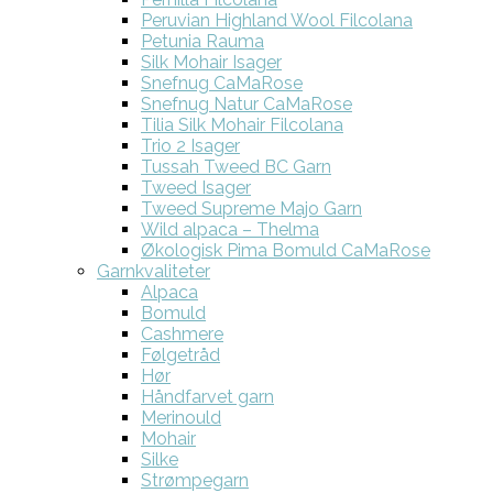
Peruvian Highland Wool Filcolana
Petunia Rauma
Silk Mohair Isager
Snefnug CaMaRose
Snefnug Natur CaMaRose
Tilia Silk Mohair Filcolana
Trio 2 Isager
Tussah Tweed BC Garn
Tweed Isager
Tweed Supreme Majo Garn
Wild alpaca – Thelma
Økologisk Pima Bomuld CaMaRose
Garnkvaliteter
Alpaca
Bomuld
Cashmere
Følgetråd
Hør
Håndfarvet garn
Merinould
Mohair
Silke
Strømpegarn