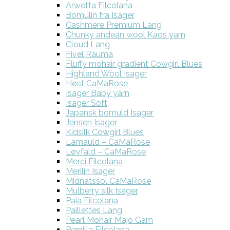
Arwetta Filcolana
Bomulin fra Isager
Cashmere Premium Lang
Chunky andean wool Kaos yarn
Cloud Lang
Fivel Rauma
Fluffy mohair gradient Cowgirl Blues
Highland Wool Isager
Høst CaMaRose
Isager Baby yarn
Isager Soft
Japansk bomuld Isager
Jensen Isager
Kidsilk Cowgirl Blues
Lamauld – CaMaRose
Løvfald – CaMaRose
Merci Filcolana
Merilin Isager
Midnatssol CaMaRose
Mulberry silk Isager
Paia Filcolana
Paillettes Lang
Pearl Mohair Majo Garn
Pernilla Filcolana