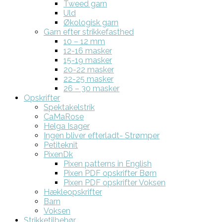
Tweed garn
Uld
Økologisk garn
Garn efter strikkefasthed
10 – 12 mm
12-16 masker
15-19 masker
20-22 masker
22-25 masker
26 – 30 masker
Opskrifter
Spektakelstrik
CaMaRose
Helga Isager
Ingen bliver efterladt- Strømper
Petiteknit
PixenDk
Pixen patterns in English
Pixen PDF opskrifter Børn
Pixen PDF opskrifter Voksen
Hækleopskrifter
Barn
Voksen
Strikketilbehør