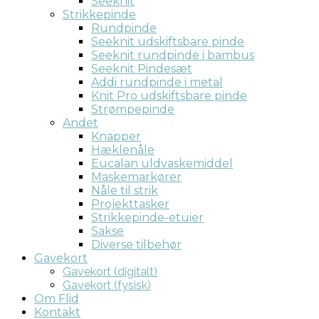
Seeknit
Strikkepinde
Rundpinde
Seeknit udskiftsbare pinde
Seeknit rundpinde i bambus
Seeknit Pindesæt
Addi rundpinde i metal
Knit Pro udskiftsbare pinde
Strømpepinde
Andet
Knapper
Hæklenåle
Eucalan uldvaskemiddel
Maskemarkører
Nåle til strik
Projekttasker
Strikkepinde-etuier
Sakse
Diverse tilbehør
Gavekort
Gavekort (digitalt)
Gavekort (fysisk)
Om Flid
Kontakt