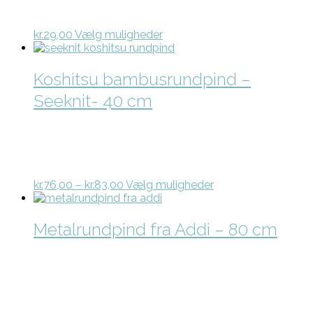
varesiden
Dette
kr.
29,00
Vælg muligheder
vare
har
flere
Koshitsu bambusrundpind –
varianter.
Seeknit- 40 cm
Mulighederne
kan
vælges
på
varesiden
Prisinterval:
Dette
kr.
76,00
–
kr.
83,00
Vælg muligheder
kr.76,00
vare
til
har
kr.83,00
flere
Metalrundpind fra Addi – 80 cm
varianter.
Mulighederne
kan
vælges
på
varesiden