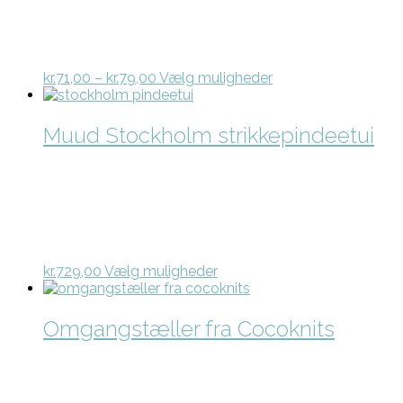
Prisinterval:
Dette
kr.
71,00
–
kr.
79,00
Vælg muligheder
kr.71,00
vare
til
har
kr.79,00
flere
Muud Stockholm strikkepindeetui
varianter.
Mulighederne
kan
vælges
på
varesiden
Dette
kr.
729,00
Vælg muligheder
vare
har
flere
Omgangstæller fra Cocoknits
varianter.
Mulighederne
kan
vælges