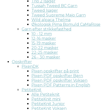
Trio 2 Isager
Tussah Tweed BC Garn
Tweed Isager
Tweed Supreme Majo Garn
Wild alpaca Thelma
Økologisk Pima Bomuld CaMaRose
Garn efter strikkefasthed
10 - 12 mm
12-16 masker
15-19 masker
20-22 masker
22-25 masker
26 - 30 masker
Opskrifter
PixenDK
Pixen opskrifter på print
Pixen PDF opskrifter Børn
Pixen PDF opskrifter Voksen
Pixen PDF Patterns in English
PetiteKnit
Alle Petiteknit
PetiteKnit mini
PetiteKnit Junior
PetiteKnit Voksen