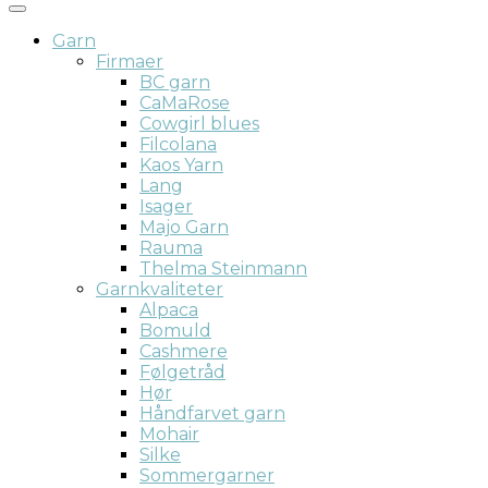
Garn
Firmaer
BC garn
CaMaRose
Cowgirl blues
Filcolana
Kaos Yarn
Lang
Isager
Majo Garn
Rauma
Thelma Steinmann
Garnkvaliteter
Alpaca
Bomuld
Cashmere
Følgetråd
Hør
Håndfarvet garn
Mohair
Silke
Sommergarner