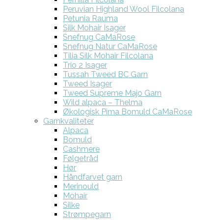
Peruvian Highland Wool Filcolana
Petunia Rauma
Silk Mohair Isager
Snefnug CaMaRose
Snefnug Natur CaMaRose
Tilia Silk Mohair Filcolana
Trio 2 Isager
Tussah Tweed BC Garn
Tweed Isager
Tweed Supreme Majo Garn
Wild alpaca – Thelma
Økologisk Pima Bomuld CaMaRose
Garnkvaliteter
Alpaca
Bomuld
Cashmere
Følgetråd
Hør
Håndfarvet garn
Merinould
Mohair
Silke
Strømpegarn