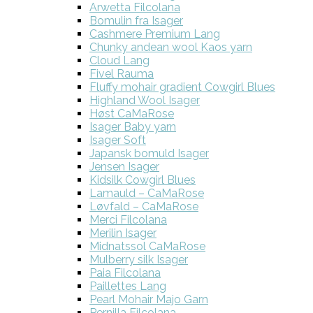
Arwetta Filcolana
Bomulin fra Isager
Cashmere Premium Lang
Chunky andean wool Kaos yarn
Cloud Lang
Fivel Rauma
Fluffy mohair gradient Cowgirl Blues
Highland Wool Isager
Høst CaMaRose
Isager Baby yarn
Isager Soft
Japansk bomuld Isager
Jensen Isager
Kidsilk Cowgirl Blues
Lamauld – CaMaRose
Løvfald – CaMaRose
Merci Filcolana
Merilin Isager
Midnatssol CaMaRose
Mulberry silk Isager
Paia Filcolana
Paillettes Lang
Pearl Mohair Majo Garn
Pernilla Filcolana